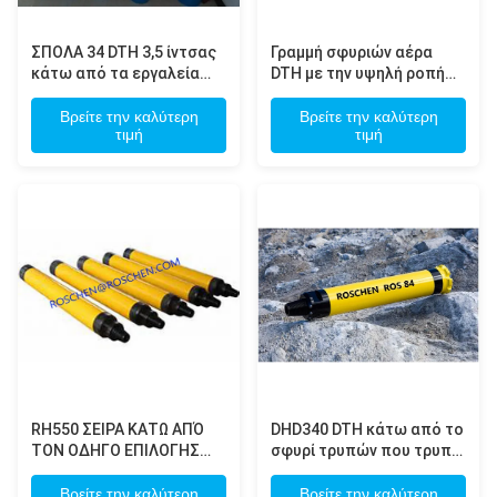
ΣΠΟΛΑ 34 DTH 3,5 ίντσας
Γραμμή σφυριών αέρα
κάτω από τα εργαλεία
DTH με την υψηλή ροπή
σφυριών τρυπών με την
κάτω από το σφυρί
υψηλή ζωή υπηρεσιών
τρυπών για Blowhole τη
Βρείτε την καλύτερη
Βρείτε την καλύτερη
τιμή
τιμή
ποσοστών διείσδυσης
διάτρηση
μακριά
RH550 ΣΕΙΡΑ ΚΑΤΩ ΑΠΌ
DHD340 DTH κάτω από το
ΤΟΝ ΟΔΗΓΟ ΕΠΙΛΟΓΗΣ
σφυρί τρυπών που τρυπά
ΣΦΥΡΙΩΝ ΤΡΥΠΩΝ ΜΕ ΤΗΝ
με τρυπάνι με τα
ΚΝΗΜΗ ΑΠΟΣΤΟΛΗΣ
κομμάτια διαμέτρων
Βρείτε την καλύτερη
Βρείτε την καλύτερη