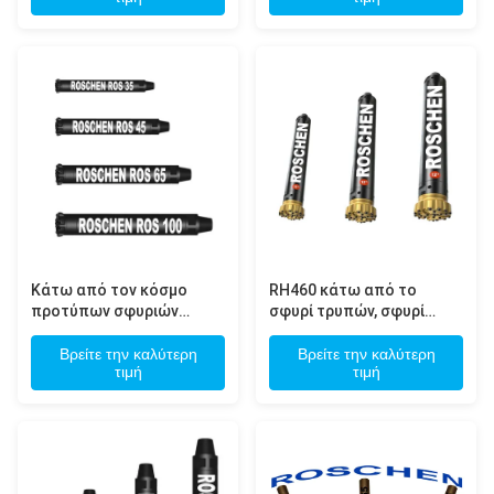
φρεατίων νερού
καυσίμων για τη διάτρηση
σκληρής ροκ
Κάτω από τον κόσμο
RH460 κάτω από το
προτύπων σφυριών
σφυρί τρυπών, σφυρί
RH350 RH460 RH550
RH460 4» DTH για τη
τρυπών που οδηγεί 3» 4»
διάτρηση αξιοπιστίας
Βρείτε την καλύτερη
Βρείτε την καλύτερη
τιμή
τιμή
5» σειρές σφυριών