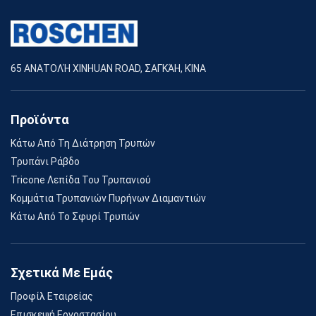
65 ΑΝΑΤΟΛΉ XINHUAN ROAD, ΣΑΓΚΆΗ, ΚΊΝΑ
Προϊόντα
Κάτω Από Τη Διάτρηση Τρυπών
Τρυπάνι Ράβδο
Tricone Λεπίδα Του Τρυπανιού
Κομμάτια Τρυπανιών Πυρήνων Διαμαντιών
Κάτω Από Το Σφυρί Τρυπών
Σχετικά Με Εμάς
Προφίλ Εταιρείας
Επισκεψή Εργοστασίου