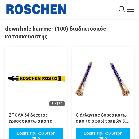
down hole hammer (100) διαδικτυακός
κατασκευαστής
ΒΊΝΤΕΟ
ΣΠΟΛΑ 64 Secoroc
Ο άτλαντας Copco κάτω
χρυσός κάτω από τα
από το σφυρί τρυπών 3,5
σφυριά Copco Secoroc
ίντσα συνδυάζει τη υψηλή
DTH ατλάντων σφυριών
δύναμη και την ταχύτητα
Βρείτε την καλύτερη
Βρείτε την καλύτερη
τιμή
τιμή
τρυπών για τη διάτρηση
με τη μικρή κατανάλωση