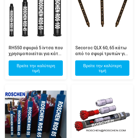
RH550 σφυριά 5 ίντσα που
Secoroc QLX 60, 65 κάτω
χρησιμοποιείται για κάτω
από το σφυρί τρυπών για
από τη μεταλλεία χαλκού
το φρεάτιο νερού και τη
διάτρυσης σφυριών
μηχανή διατρήσεων
Βρείτε την καλύτερη
Βρείτε την καλύτερη
τιμή
τιμή
τρυπών
μεταλλείας DTH