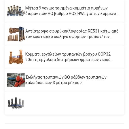
Μήτρα 9 γονιμοποιημένα κομμάτια πυρήνων
διαμαντιών HQ βαθμού HQ3 HWL για τον κομμένο
χαλαζία
Αντίστροφο σφυρί κυκλοφορίας RE531 κάτω από
τον εσωτερικό σωλήνα σφυριών τρυπών/τον
εξωτερικό σωλήνα για τη διάτρηση σφυριών RC
Κομμάτι εργαλείων τρυπανιών βράχου COP32
90mm, εργαλεία διατρήσεων φρεατίων νερού
υψηλής αντοχής
Σωλήνας τρυπανιών BQ ράβδων τρυπανιών
καλωδιώσεων 3 μέτρα μήκους