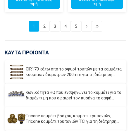
τιμή
τιμή
115mm
1
2
3
4
5
ΚΑΥΤΑ ΠΡΟΪΟΝΤΑ
CIR170 κάτω από το σφυρί τρυπών με τα κομμάτια
κουμπιών διαμέτρων 200mm για τη διάτρηση
φρεατίων νερού
Κωνικότητα HQ που ενσφηνώνει το κομμάτι για το
διαμάντι μη που αφαιρεί τον πυρήνα τη σαφή
τρύπα, καθαρισμός τρυπών
Tricone κομμάτι βράχου, κομμάτι τρυπανιών,
Tricone κομμάτι τρυπανιών TCI για τη διάτρηση
σκληρής ροκ