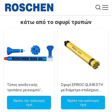
κάτω από το σφυρί τρυπών
Τύπος αποδοτικής
Σφυρί EPIROC QLX40 DTH
τρυπάνις με κουμπί/
με διάμετρο στελέχους
σταυρό/κόνο/τρικόνο για
125mm και στέλεχος 12-
τρυπάνι με σφυρί
Βρείτε την καλύτερη
Spline για διάτρηση οπών
Βρείτε την καλύτερη
τιμή
τιμή
εκρήξεων σε
μεταλλεύματα σιδήρου