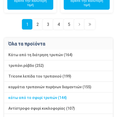
λατομείων μεταλλείας
Βρείτε την καλύτερη
φρεατίων νερού
Βρείτε την καλύτερη
τιμή
τιμή
φρεατίων νερού
1
2
3
4
5
Όλα τα προϊόντα
Κάτω από τη διάτρηση τρυπών (164)
τρυπάνι ράβδο (252)
Tricone λεπίδα του τρυπανιού (199)
κομμάτια τρυπανιών πυρήνων διαμαντιών (155)
κάτω από το σφυρί τρυπών (144)
Αντίστροφο σφυρί κυκλοφορίας (107)