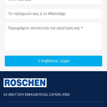
Υποβάλετε τώρα
65 ΑΝΑΤΟΛΉ XINHUAN ROAD, ΣΑΓΚΆΗ, ΚΊΝΑ