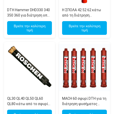
DTH Hammer DHD330 340
Η ΣΠΟΛΑ 42 52 62 κάτω
350 360 για διάτρηση οπών
από τη διάτρηση
τρύπας στο γεωτρύπανο
μεταλλείας σφυριών
Βρείτε την καλύτερη
τρυπών/η χαμηλή πίεση
Βρείτε την καλύτερη
τιμή
τιμή
αέρα τρυπά τα μέρη
μηχανών ορυχείου
σφυριών με τρυπάνι
QL30 QL40 QL50 QL60
MACH 60 σφυρί DTH για τη
QL80 κάτω από το σφυρί
διάτρηση φυσήματος
τρυπών για τη διάτρηση
βράχου, διάτρηση