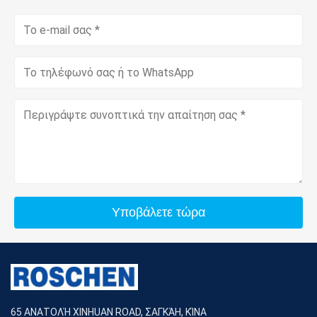
Υποβάλετε τώρα
65 ΑΝΑΤΟΛΉ XINHUAN ROAD, ΣΑΓΚΆΗ, ΚΊΝΑ