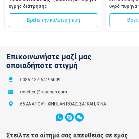
υγρής διάτρησης
υγρό πυρήνα
τοιχοποιία, 
Βρείτε την καλύτερη τιμή
Βρείτ
Επικοινωνήστε μαζί μας
οποιαδήποτε στιγμή
0086-137-64195009
roschen@roschen.com
65 ΑΝΑΤΟΛΉ XINHUAN ROAD, ΣΑΓΚΆΗ, ΚΊΝΑ
Στείλτε το αίτημά σας απευθείας σε εμάς