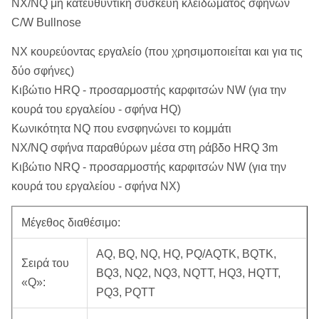
NX/NQ μη κατευθυντική συσκευή κλειδώματος σφηνών
C/W Bullnose
NX κουρεύοντας εργαλείο (που χρησιμοποιείται και για τις
δύο σφήνες)
Κιβώτιο HRQ - προσαρμοστής καρφιτσών NW (για την
κουρά του εργαλείου - σφήνα HQ)
Κωνικότητα NQ που ενσφηνώνει το κομμάτι
NX/NQ σφήνα παραθύρων μέσα στη ράβδο HRQ 3m
Κιβώτιο NRQ - προσαρμοστής καρφιτσών NW (για την
κουρά του εργαλείου - σφήνα NX)
Μέγεθος διαθέσιμο:
AQ, BQ, NQ, HQ, PQ/AQTK, BQTK,
Σειρά του
BQ3, NQ2, NQ3, NQTT, HQ3, HQTT,
«Q»:
PQ3, PQTT