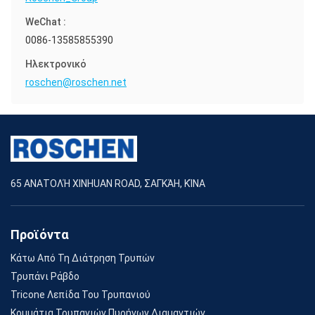
WeChat :
0086-13585855390
Ηλεκτρονικό
roschen@roschen.net
65 ΑΝΑΤΟΛΉ XINHUAN ROAD, ΣΑΓΚΆΗ, ΚΊΝΑ
Προϊόντα
Κάτω Από Τη Διάτρηση Τρυπών
Τρυπάνι Ράβδο
Tricone Λεπίδα Του Τρυπανιού
Κομμάτια Τρυπανιών Πυρήνων Διαμαντιών