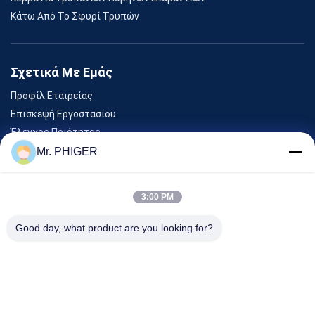
Κάτω Από Το Σφυρί Τρυπών
Σχετικά Με Εμάς
Προφίλ Εταιρείας
Επισκεψή Εργοστασίου
Έλεγχος Ποιότητας
Sitemap
Mr. PHIGER
Επικοινωνήστε Μαζί Μας
3:00 PM
Εκδηλώσεις
Good day, what product are you looking for?
Υποθέσεις
Ειδήσεις