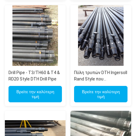
Drill Pipe - T3/TH60 & T4 &
Πύλη τρυπών DTH Ingersoll
RD20 Style DTH Drill Pipe
Rand Style που
χρησιμοποιείται για το
Βρείτε την καλύτερη
σκάφος τρυπανιών τύπου
Βρείτε την καλύτερη
τιμή
τιμή
T4W και T685 της Atlas
Copco