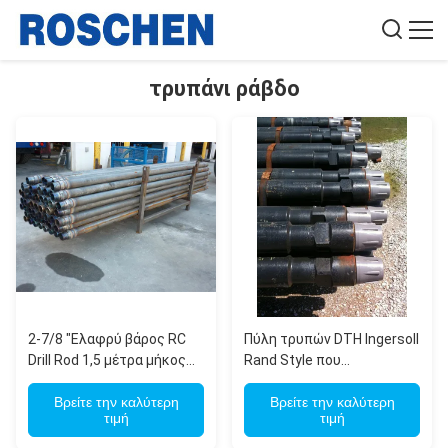
τρυπάνι ράβδο
2-7/8 "Ελαφρύ βάρος RC
Πύλη τρυπών DTH Ingersoll
Drill Rod 1,5 μέτρα μήκος
Rand Style που
για φορητό RC γεωτρήσεις
χρησιμοποιείται για το
Βρείτε την καλύτερη
σκάφος τρυπανιών τύπου
Βρείτε την καλύτερη
τιμή
τιμή
T4W και T685 της Atlas
Copco