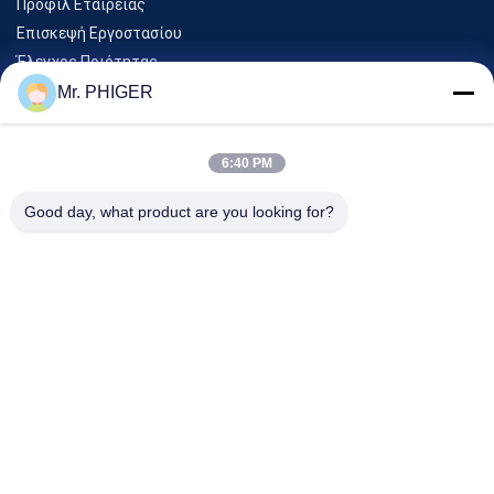
Προφίλ Εταιρείας
Επισκεψή Εργοστασίου
Έλεγχος Ποιότητας
Sitemap
Mr. PHIGER
Επικοινωνήστε Μαζί Μας
6:40 PM
Εκδηλώσεις
Good day, what product are you looking for?
Υποθέσεις
Ειδήσεις
Επικοινωνήστε Μαζί Μας
Τηλ.:
0086-137-64195009