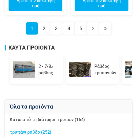
και σταθερή συγκέντρωση
Βρείτε την καλύτερη
Βρείτε την καλύτερη
τιμή
τιμή
1
2
3
4
5
ΚΑΥΤΑ ΠΡΟΪΟΝΤΑ
2 - 7/8»
Ράβδος
ράβδος
τρυπανιών
τρυπανιών
καλωδιώσεων
HWL NWL PWL
BWL
Όλα τα προϊόντα
Κάτω από τη διάτρηση τρυπών (164)
τρυπάνι ράβδο (252)