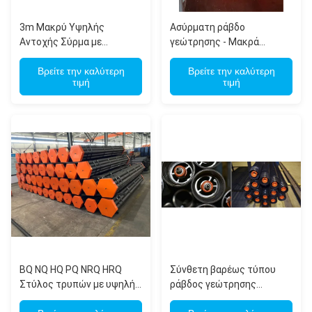
3m Μακρύ Υψηλής
Ασύρματη ράβδο
Αντοχής Σύρμα με
γεώτρησης - Μακρά
Σπείρωμα για Πυρηνική
διάρκεια ζωής
Γεώτρηση Εξερεύνησης
Βρείτε την καλύτερη
Αυτοκαθαριστικό υψηλής
Βρείτε την καλύτερη
τιμή
τιμή
ακρίβειας
Πολυλειτουργικό για
γεωτρήσεις πετρελαίου
και φυσικού αερίου
BQ NQ HQ PQ NRQ HRQ
Σύνθετη βαρέως τύπου
Στύλος τρυπών με υψηλής
ράβδος γεώτρησης
αντοχής ίνες ακριβείας
σύρματος