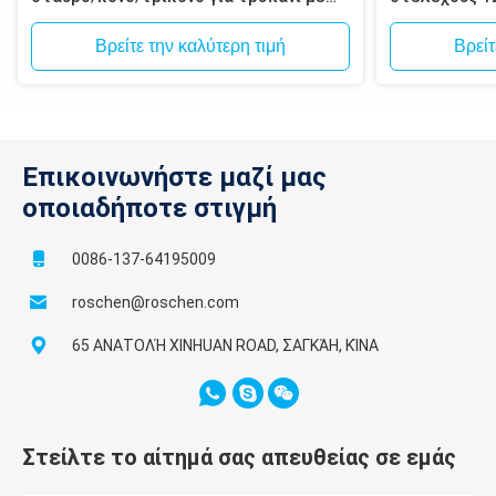
σφυρί
Spline για δ
μεταλλεύματ
Βρείτε την καλύτερη τιμή
Βρείτ
Επικοινωνήστε μαζί μας
οποιαδήποτε στιγμή
0086-137-64195009
roschen@roschen.com
65 ΑΝΑΤΟΛΉ XINHUAN ROAD, ΣΑΓΚΆΗ, ΚΊΝΑ
Στείλτε το αίτημά σας απευθείας σε εμάς