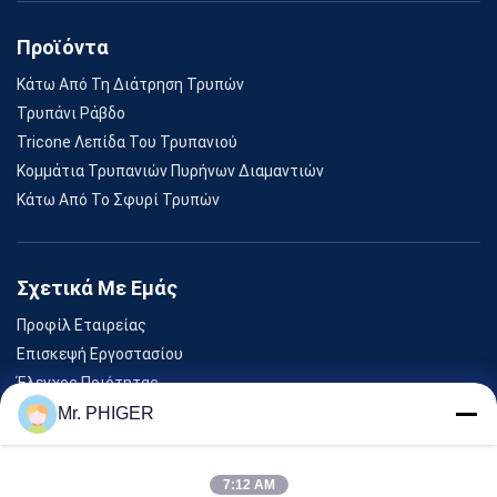
Προϊόντα
Κάτω Από Τη Διάτρηση Τρυπών
Τρυπάνι Ράβδο
Tricone Λεπίδα Του Τρυπανιού
Κομμάτια Τρυπανιών Πυρήνων Διαμαντιών
Κάτω Από Το Σφυρί Τρυπών
Σχετικά Με Εμάς
Προφίλ Εταιρείας
Επισκεψή Εργοστασίου
Έλεγχος Ποιότητας
Sitemap
Mr. PHIGER
Επικοινωνήστε Μαζί Μας
7:12 AM