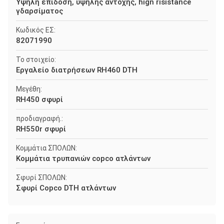
Υψηλή επίδοση, υψηλής αντοχής, hign risistance
γδαρσίματος
Κωδικός ΕΣ:
82071990
Το στοιχείο:
Εργαλείο διατρήσεων RH460 DTH
Μεγέθη:
RH450 σφυρί
προδιαγραφή.:
RH550r σφυρί
Κομμάτια ΣΠΟΛΩΝ:
Κομμάτια τρυπανιών copco ατλάντων
Σφυρί ΣΠΟΛΩΝ:
Σφυρί Copco DTH ατλάντων