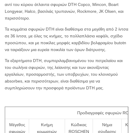
αντί του κύριου άτλαντα σφυριών DTH Copco, Mincon, Boart
Longyear, Halco, βασιλιάς τρυπανιών, Rockmore, JK Olsen, και
περισσότερο.
Τα κομμάτια σφυριών DTH είναι διαθέσιμα στα μεγέθη από 2 ίντσα
σε 36 ίντσα, με όλες τις κνήμες, το πολλαπλάσιο κεφάλι, σχέδιο
προσώπου, και με ποικίλες μορφές καρβιδίου βολφραμίου butotn
να ταιριάξουν μια ευρεία ποικιλία των όρων διάτρυσης.
Τα εξαρτήματα DTH, συμπεριλαμβανομένου του πετρελαίου και
του σωλήνα σφυριών, της λείανσης και των ακονίζοντας
εργαλείων, προσαρμοστής, των υποβρυχίων, του κλονισμού
absorbes, και περισσότερων, είναι διαθέσιμα για να
συμπληρώσουν την προσφορά προϊόντων DTH μας.
Προδιαγραφές σφυριών RO
Μέγεθος
Κνήμη
Κώδικας
Νήμα
Κατ
σφυριών
κομματιών
ROSCHEN
σύνδεσης
κο