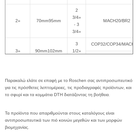
COP84
ROS 82
API 4 1/2»
¢
2
8»
ROS 84
κανονισμός
¢2
3/4»
QL80
2»
70mm95mm
MACH20/BR2
- 3
SD8
3/4»
SD10
3
COP32/COP34/MACH3
3»
90mm102mm
1/2»
API 6 5/8»
¢
10»
Numa100
ROS 100
M30/DHD3.5/BR3
- 4»
κανονισμός
¢3
ROS 100
4
COP44/DHD340/MACH
4»
105mm152mm
1/8»
DHD1120
Παρακαλώ ελάτε σε επαφή με το Roschen σας αντιπροσωπευτικό
SD4/M40/QL40
- 6»
για τις πρόσθετες λεπτομέρειες, τις προδιαγραφές προϊόντων, και
API 6 5/8»
¢
12»
SD12
ROS 120
το σφυρί και τα κομμάτια DTH διατάζοντας τη βοήθεια.
κανονισμός
¢4
5
COP54/DHD350R/MAC
1/4»
Numa120
5»
133mm165mm
- 6
Τα προϊόντα που απαριθμούνται στους καταλόγους είναι
SD5/M50/QL50/BR5
Σημειώσεις: Το Metzke, νήμα Remet είναι διαθέσιμο!
1/2»
αντιπροσωπευτικά των πιό κοινών μεγεθών και των μορφών
βιομηχανίας.
4
COP64/DHD360/SD6
6»
152mm254mm
1/8»