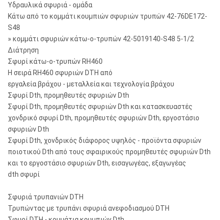
Υδραυλικά σφυριά - ομάδα
Κάτω από το κομμάτι κουμπιών σφυριών τρυπών 42-76DE172-
S48
» κομμάτι σφυριών κάτω-ο-τρυπών 42-5019140-S48 5-1/2
Διάτρηση
Σφυρί κάτω-ο-τρυπών RH460
Η σειρά RH460 σφυριών DTH από
εργαλεία βράχου - μεταλλεία και τεχνολογία βράχου
Σφυρί Dth, προμηθευτές σφυριών Dth
Σφυρί Dth, προμηθευτές σφυριών Dth και κατασκευαστές
χονδρικό σφυρί Dth, προμηθευτές σφυριών Dth, εργοστάσιο
σφυριών Dth
Σφυρί Dth, χονδρικός διάφορος υψηλός - προϊόντα σφυριών
ποιοτικού Dth από τους σφαιρικούς προμηθευτές σφυριών Dth
και το εργοστάσιο σφυριών Dth, εισαγωγέας, εξαγωγέας
dth σφυρί
Σφυριά τρυπανιών DTH
Τρυπώντας με τρυπάνι σφυριά ανεφοδιασμού DTH
Σφυρί DTH - κομμάτια κουμπιών Dth