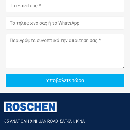
Υποβάλετε τώρα
65 ΑΝΑΤΟΛΉ XINHUAN ROAD, ΣΑΓΚΆΗ, ΚΊΝΑ