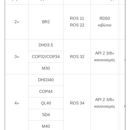
ROS 11
RD50
2»
BR2
ROS 22
κιβώτιο
¢
DHD3.5
API 2 3/8»
3»
COP32/COP34
ROS 32
κανονισμός
¢1
M30
DHD340
COP44
API 2 3/8»
¢
4»
QL40
ROS 34
κανονισμός
¢1
SD4
M40