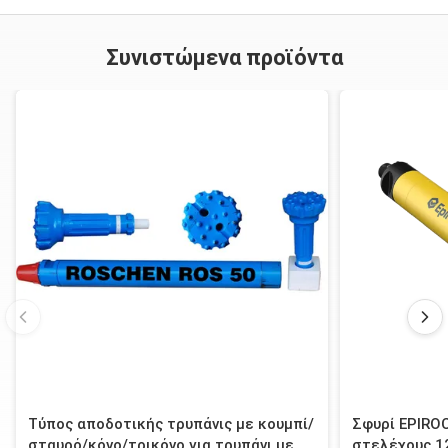
Συνιστώμενα προϊόντα
Τύπος αποδοτικής τρυπάνις με κουμπί/
Σφυρί EPIRO
σταυρό/κόνο/τρικόνο για τρυπάνι με
στελέχους 1