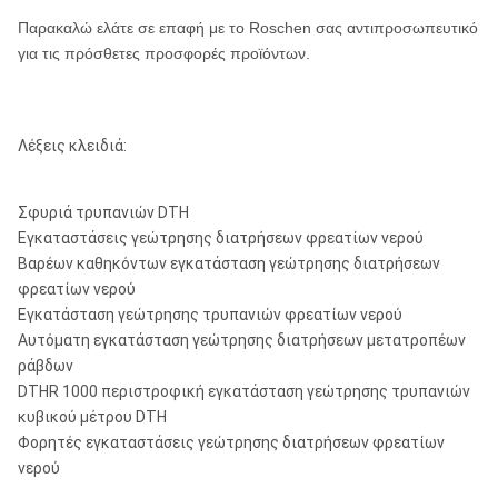
M60/QL60/Bulroc BR
- 10»
Παρακαλώ ελάτε σε επαφή με το Roschen σας αντιπροσωπευτικό
για τις πρόσθετες προσφορές προϊόντων.
COP84/DHD380/SD8
8» -
8»
203mm330mm
13»
QL80/M80
Λέξεις κλειδιά:
SD10
10» -
10»
254mm380mm
15»
NUMA100
Σφυριά τρυπανιών DTH
Εγκαταστάσεις γεώτρησης διατρήσεων φρεατίων νερού
DHD1120/SD12
12» -
Βαρέων καθηκόντων εγκατάσταση γεώτρησης διατρήσεων
12»
305mm508mm
20»
φρεατίων νερού
NUMA120/NUMA125
Εγκατάσταση γεώτρησης τρυπανιών φρεατίων νερού
Σημειώσεις: Το Metzke, νήμα Remet είναι διαθέσιμο!
Αυτόματη εγκατάσταση γεώτρησης διατρήσεων μετατροπέων
ράβδων
DTHR 1000 περιστροφική εγκατάσταση γεώτρησης τρυπανιών
κυβικού μέτρου DTH
Φορητές εγκαταστάσεις γεώτρησης διατρήσεων φρεατίων
νερού