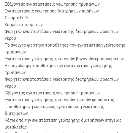
βαλβίδων
αντεπιστροφής - 1/4»
4x3, 4x5, 4x13,
Εξάγοντας εγκαταστάσεις γεώτρησης τρυπανιών
**
2x22, 20)
Εγκαταστάσεις γεώτρησης διατρήσεων πυρήνων
Σφυριά DTH
Βούλωμα έμφραξης
Ε-εξάρτηση,
Δακτύλιος
Μέγιστη
Κομμάτια κουμπιών
3.623»
βαλβίδων
QLX 60
κομματιών
ταυτότητα
12a
Seal*
21
Φορητές εγκαταστάσεις γεώτρησης διατρήσεων φρεατίων
αντεπιστροφής - 1/8»
(περιλαμβάνει
νερού
**
τα στοιχεία 2,
Το ανοιχτό φορτηγό τοποθέτησε την εγκατάσταση γεώτρησης
Εκκαθάριση
3, 2x5, 8, 10,
τρυπανιών
εμβόλων/
Max.
0,009»
12b
O-ring*
22
O-ring* (backhead)
12, 2x13, 18,
Εγκατάσταση γεώτρησης τρυπανιών βαγονιών εμπορευμάτων
περιβλημάτων
20, 22, 23)
Backhead για QLX 60/
Η επανάλειψη τοποθέτησε την εγκατάσταση γεώτρησης
13
O-ring*
23
για QLX 65
τρυπανιών
Ε-εξάρτηση,
Έμβολο/
Max.
0,009»
Φορητές εγκαταστάσεις γεώτρησης διατρήσεων φρεατίων
QLX 65
κύλινδρος
*Not που πωλείται χωριστά
νερού
(περιλαμβάνει
Εξάγοντας εγκαταστάσεις γεώτρησης τρυπανιών
τα στοιχεία 2,
** Στοιχείο 21 - το βούλωμα 1/4 έμφραξης» και το βούλωμα
Προεξοχή
Εγκατάσταση γεώτρησης τρυπανιών τρυπών φυσήματος
3, 2x5, 8, 10,
1/8 έμφραξης» μπορούν να χρησιμοποιηθούν για να
βαλβίδων
Max.
2.31»
Τοποθετημένη εκσκαφέας εγκατάσταση γεώτρησης
12, 2x13, 18,
παρακάμψουν περισσότερο αέρα για να μειώσουν την πίεση
ποδιών
διατρήσεων
20, 22, 23)
ή/και
Κάτω από την εγκατάσταση γεώτρησης διατρήσεων επίγειας
μεταλλείας
εγγμένος ταχύτητα αύξησης.