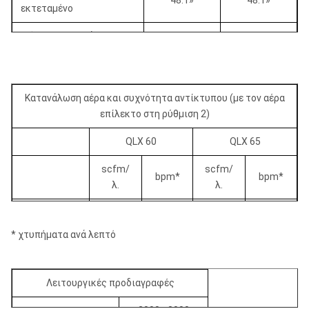
48.1»
48.1»
εκτεταμένο
Μήκος το κομμάτι που
46.6»
46.6»
αποσύρεται με
Κομμάτι βάρους w/o
205 λίβρες.
235 λίβρες.
Κατανάλωση αέρα και συχνότητα αντίκτυπου (με τον αέρα
Backhead στα επίπεδα
2 1/4» Χ 4 AF
2 1/4» Χ 4 AF
επίλεκτο στη ρύθμιση 2)
Ελάχιστο μέγεθος
QLX 60
QLX 65
6.125»
6.50»
κομματιών
scfm/
scfm/
bpm*
bpm*
Μέγιστο μέγεθος
λ.
λ.
8.50»
8.50»
κομματιών
100 PSI
229
1384
229
1384
Άντεξε
4.750»
4.750»
* χτυπήματα ανά λεπτό
150 PSI
360
1500
360
1500
Βάρος εμβόλων
47 λίβρες.
47 λίβρες.
200 PSI
502
1616
502
1616
Κτύπημα
3.75»
3.75»
Λειτουργικές προδιαγραφές
250 PSI
655
1732
655
1732
Μέγιστο διαφορικό