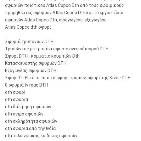
σφυριών ποιοτικού Atlas Copco Dth από τους σφαιρικούς
προμηθευτές σφυριών Atlas Copco Dth και το εργοστάσιο
σφυριών Atlas Copco Dth, εισαγωγέας, εξαγωγέας
Atlas Copco dth σφυρί
Σφυριά τρυπανιών DTH
Τρυπώντας με τρυπάνι σφυριά ανεφοδιασμού DTH
Σφυρί DTH - κομμάτια κουμπιών Dth
Κατασκευαστής σφυριών DTH
Εξαγωγέας σφυριών DTH
Σφυρί DTH, κάτω από το σφυρί τρυπών, σφυρί της Κίνας DTH
8 σφυριά ίντσας DTH
dth σφυρί
dth σφυριά
dth διάτρηση σφυριών
dth σειρά σφυριών
dth σκληρότητα σφυριών
dth σφυριά από την Ινδία
dth τελωνειακός κώδικας σφυριών