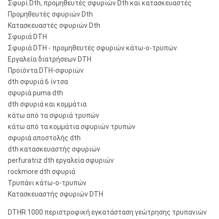
Σφυρί Dth, προμηθευτές σφυριών Dth και κατασκευαστές
Προμηθευτές σφυριών Dth
Κατασκευαστές σφυριών Dth
Σφυριά DTH
Σφυριά DTH - προμηθευτές σφυριών κάτω-ο-τρυπών
Εργαλεία διατρήσεων DTH
Προϊόντα DTH-σφυριών
dth σφυριά 6 ίντσα
σφυριά puma dth
dth σφυριά και κομμάτια
κάτω από τα σφυριά τρυπών
κάτω από τα κομμάτια σφυριών τρυπών
σφυριά αποστολής dth
dth κατασκευαστής σφυριών
perfuratriz dth εργαλεία σφυριών
rockmore dth σφυριά
Τρυπάνι κάτω-ο-τρυπών
Κατασκευαστής σφυριών DTH
DTHR 1000 περιστροφική εγκατάσταση γεώτρησης τρυπανιών