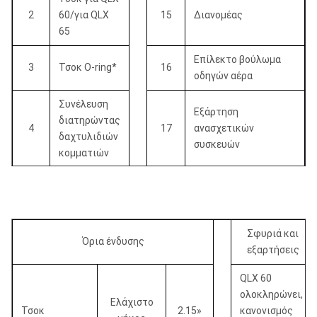
2
60/για QLX
15
Διανομέας
65
Επίλεκτο βούλωμα
3
Τσοκ O-ring*
16
οδηγών αέρα
Συνέλευση
Εξάρτηση
διατηρώντας
4
17
ανασχετικών
δαχτυλιδιών
συσκευών
κομματιών
O-ring*
5
(υπηρέτης
17a
Plunger*
κομματιών)
Σφυριά και
Όρια ένδυσης
Ρουλεμάν
6
17b
Δύτης spring*
εξαρτήσεις
κομματιών
QLX 60
Φέρον
Υπηρέτης plug*
ολοκληρώνει,
Ελάχιστο
7
διατηρώντας
17c
Τσοκ
2.15»
δυτών
κανονισμός