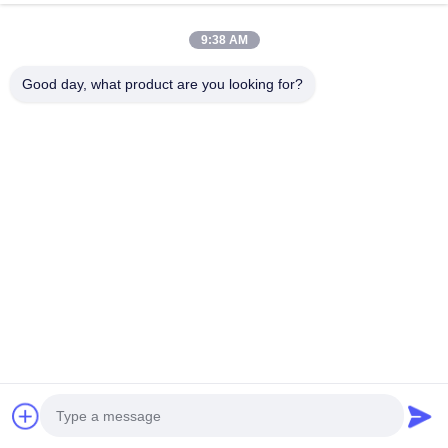
Ετικέτες:
κάτω από το σφυρί τρυπών
,
dth εργαλεία
διατρήσεων
,
κάτω από τα εργαλεία τρυπών
9:38 AM
Good day, what product are you looking for?
Συνιστώμενα προϊόντα