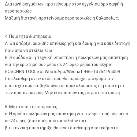
Διαταγή δειγμάτων: προτείνουμε στον αγγελιαφόρο σαφή ή
αεροπορικώς
Μαζική διαταγή: προτείνουμε αεροπορικώς ή θαλασσίως.
4. Ποιότητα & υπηρεσία:
Α. Θα υπάρξει ακριβής επιθεώρηση και δοκιμή για κάθε διαταγή
πριν από να στείλει έξω.
Β. Η ομάδα και η τεχνική υποστήριξη πωλήσεών μας απάντηση
για την ερώτησή σας μέσα σε 24 ώρες μέσω του skype:
ROSCHEN.TOOL και WhatsApp/Wechat: +86-13764195009
Γ. η ελεύθερη αντικατάσταση θα παράσχει μιά φορά την
αποτυχία που επιβεβαιώνεται προκαλούμενος ή η ποιότητα
των προϊόντων μας Μην ικανοποιώντας με μια επιστροφή.
5. Μετά από τις υπηρεσίες:
α. Η ομάδα πωλήσεών μας απάντηση για την ερώτησή σας μέσα
σε 24 ώρες (διακοπές που αποκλείονται)
β. η τεχνική υποστήριξη θα είναι διαθέσιμη οποτεδήποτε