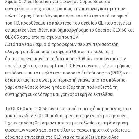
Σφυρί QLX σε Roschen και άτλαντας Copco Secoroc
συνεχίζουμε τους νέους τρόπους την παραγωγικότητα των
πελατών μας. Γίαυτό έχουμε πάρει το καλύτερο από το σφυρί
του TD, προσθέσαμε το καλύτερο του σχεδίου QL, που ρίχνεται
σε μερικές νέες ιδέες, και δημιουργήσαμε το Secoroc QLX 60 και
QLX 65 κάτω από τα σφυριά τρυπών.
Αυτά τα νέα 6» σφυριά προσφέρουν σε 20% περισσότερη
ολόγυρη απόδοση από τα σφυριά QL και την καλύτερη
διαποτισμένη ικανότητα διάτρυσης βαθιών τρυπών από τον
προκάτοχό του, το σφυρί του TD. Είναι συγκριτικές μετρήσεις
επιδόσεων με το υψηλότερο ποσοστό διείσδυσης το (ROP) και
αξιοπιστίας που είναι μια περικοπή επάνω από το υπόλοιπο,
χάρι στις λύσεις όπως η νέα ε-εξάρτηση που καθιστά τη
συντήρηση ευκολότερη και γρηγορότερη να εκτελέσει.
Το QLX 60 και QLX 65 είναι αυστηρά τομέας δοκιμασμένος, που
τρυπά σχεδόν 750.000 πόδια πριν από την έναρξη με τρυπάνι.
Έχουν αποδειχθεί σημαντικοί στη μεταλλεία και τη διάτρυση
φρεατίων νερού χάρι στο επίλεκτο χαρακτηριστικό γνώρισμα
αέρα που επιτρέπει στο QLX για να ταιριάξει με ποικίλες