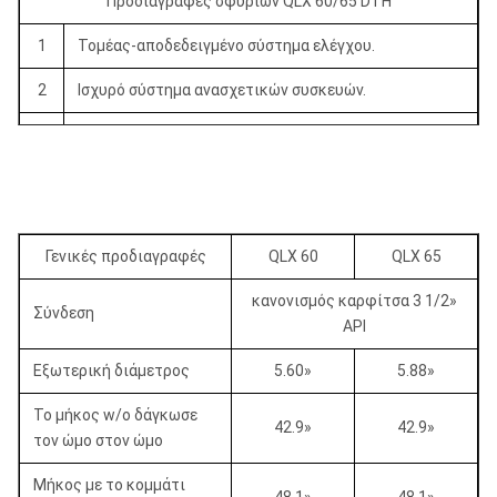
Προδιαγραφές σφυριών QLX 60/65 DTH
1
Τομέας-αποδεδειγμένο σύστημα ελέγχου.
2
Ισχυρό σύστημα ανασχετικών συσκευών.
Ο αποδεδειγμένος κύκλος αέρα κβαντικού
3
πηδήματος προβλέπει «την εξουσία» για 80% του
εμβόλου κάτω από το κτύπημα.
Το επίλεκτο σύστημα αέρα επιτρέπει στον επιλέξιμο
4
συγχρονισμό για να μεγιστοποιήσει την απόδοση
Γενικές προδιαγραφές
QLX 60
QLX 65
σφυριών για να ταιριάξει με τη συσκευασία αέρα.
κανονισμός καρφίτσα 3 1/2»
Σύνδεση
Αντιστρέψιμο περίβλημα για να μεγιστοποιήσει την
API
5
ένδυση.
Εξωτερική διάμετρος
5.60»
5.88»
6
Βιομηχανία που οδηγεί την κνήμη ύφους QL.
Το μήκος w/o δάγκωσε
42.9»
42.9»
τον ώμο στον ώμο
Μήκος με το κομμάτι