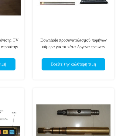
κόνισης TV
Downhole προσανατολισμού πυρήνων
 νερού/την
κάμερα για τα κάτω όργανα ερευνών
ου/αερίου
τρυπών
τιμή
Βρείτε την καλύτερη τιμή