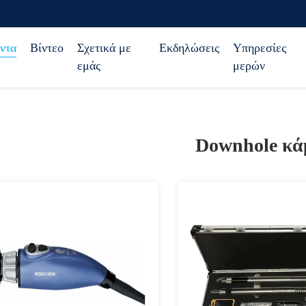
ντα
Βίντεο
Σχετικά με
Εκδηλώσεις
Υπηρεσίες
εμάς
μερών
Downhole κά