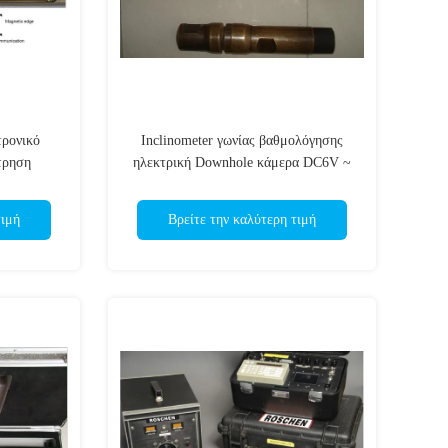
τρονικό
Inclinometer γωνίας βαθμολόγησης
ώτρηση
ηλεκτρική Downhole κάμερα DC6V ~
ερεύνησης
DC8V
τιμή
Βρείτε την καλύτερη τιμή