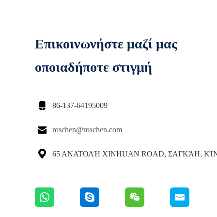
Επικοινωνήστε μαζί μας
οποιαδήποτε στιγμή

86-137-64195009

roschen@roschen.com

65 ΑΝΑΤΟΛΉ XINHUAN ROAD, ΣΑΓΚΆΗ, ΚΊ