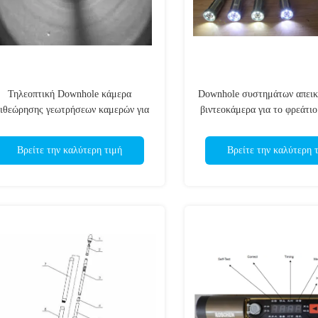
Τηλεοπτική Downhole κάμερα
Downhole συστημάτων απει
ιθεώρησης γεωτρήσεων καμερών για
βιντεοκάμερα για το φρεάτιο
τη διόρθωση ευθύτητας
αναγραφή τρυπών πετρελαί
Βρείτε την καλύτερη τιμή
Βρείτε την καλύτερη 