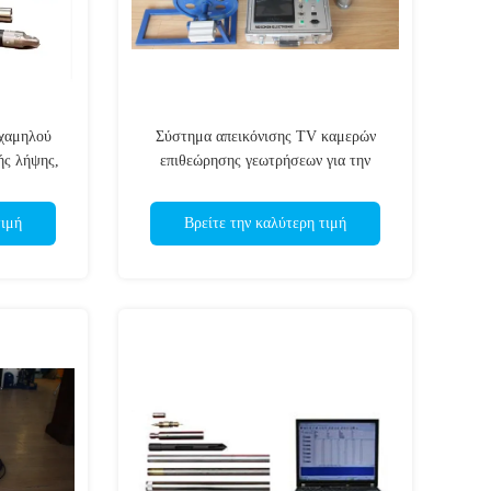
 χαμηλού
Σύστημα απεικόνισης TV καμερών
ής λήψης,
επιθεώρησης γεωτρήσεων για την
πών
τρυπώντας με τρυπάνι τρύπα
βαθμολόγησης
τιμή
Βρείτε την καλύτερη τιμή