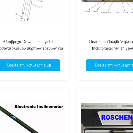
Αδιάβροχο Downhole εργαλείο
Πολυ πυροβοληθε'ν ηλεκ
οσανατολισμού πυρήνων ερευνών για
Inclinometer για τη γε
τη διάτρηση τρυπών
πετρελαίου/τη διάτρηση εξ
Βρείτε την καλύτερη τιμή
Βρείτε την καλύτερη 