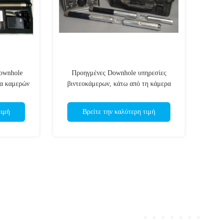
Downhole
Προηγμένες Downhole υπηρεσίες
να καμερών
βιντεοκάμερων, κάτω από τη κάμερα
τρυπών
τιμή
Βρείτε την καλύτερη τιμή