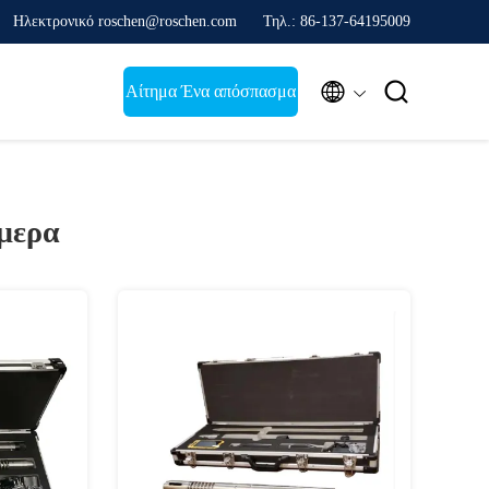
Ηλεκτρονικό roschen@roschen.com
Τηλ.: 86-137-64195009


Αίτημα Ένα απόσπασμα
μερα