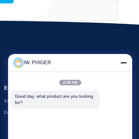
Mr. PHIGER
2:48 AM
Εκδηλώσεις
Αίτημα Ένα
Good day, what product are you looking 
Υποθέσεις
for?
απόσπασμα
Τηλ.:
86-137-64195009
Ειδήσεις
Φαξ: 86-021-54380177



