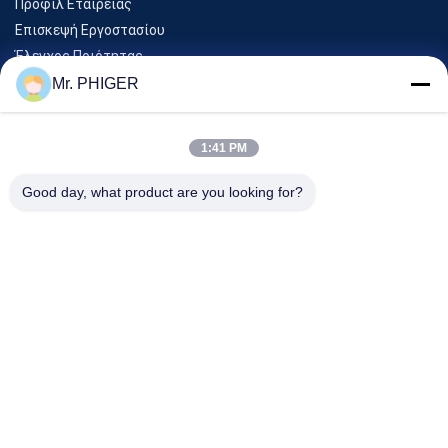
Προφίλ Εταιρείας
Επισκεψή Εργοστασίου
Έλεγχος Ποιότητας
Sitemap
Mr. PHIGER
Επικοινωνήστε Μαζί Μας
1:41 PM
Εκδηλώσεις
Good day, what product are you looking for?
Υποθέσεις
Ειδήσεις
Επικοινωνήστε Μαζί Μας
Τηλ.:
0086-137-64195009