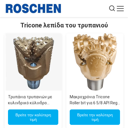
Tricone λεπίδα του τρυπανιού
Τρυπάνια τρυπανιών με
Μακροχρόνια Tricone
κυλινδρικό κύλινδρο
Roller bit για 6 5/8 API Reg
εξόρυξης υψηλής
σύνδεση 200-300 ώρες
απόδοσης για γεώτρηση
Βρείτε την καλύτερη
διάρκεια ζωής
Βρείτε την καλύτερη
τιμή
τιμή
τοποθεσίας εξόρυξης
χαλκού codelco της Χιλής