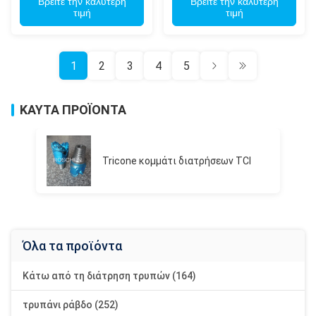
γεωτρήσεις πηγών
Βρείτε την καλύτερη
Βρείτε την καλύτερη
τιμή
τιμή
1
2
3
4
5
ΚΑΥΤΑ ΠΡΟΪΟΝΤΑ
Tricone κομμάτι διατρήσεων TCI
Όλα τα προϊόντα
Κάτω από τη διάτρηση τρυπών (164)
τρυπάνι ράβδο (252)