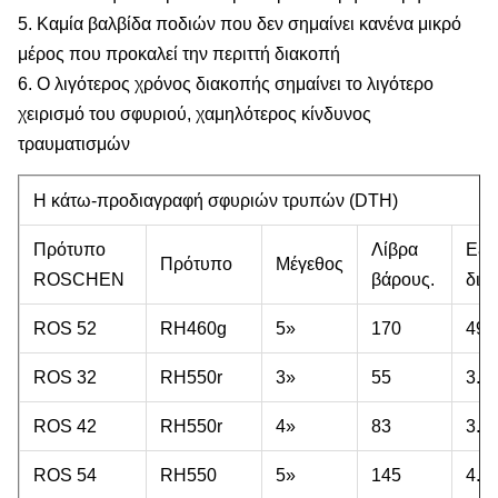
5. Καμία βαλβίδα ποδιών που δεν σημαίνει κανένα μικρό
μέρος που προκαλεί την περιττή διακοπή
6. Ο λιγότερος χρόνος διακοπής σημαίνει το λιγότερο
χειρισμό του σφυριού, χαμηλότερος κίνδυνος
τραυματισμών
Η κάτω-προδιαγραφή σφυριών τρυπών (DTH)
Πρότυπο
Λίβρα
Εξω
Πρότυπο
Μέγεθος
ROSCHEN
βάρους.
διά
ROS 52
RH460g
5»
170
496
ROS 32
RH550r
3»
55
3.2
ROS 42
RH550r
4»
83
3.8
ROS 54
RH550
5»
145
4.7