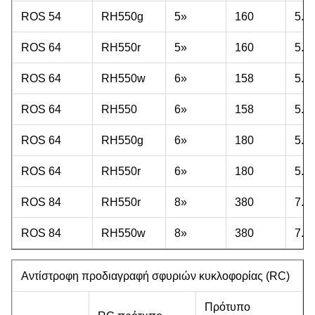
ROS 54
RH550g
5»
160
5.0
ROS 64
RH550r
5»
160
5.0
ROS 64
RH550w
6»
158
5.6
ROS 64
RH550
6»
158
5.6
ROS 64
RH550g
6»
180
5.9
ROS 64
RH550r
6»
180
5.9
ROS 84
RH550r
8»
380
7.1
ROS 84
RH550w
8»
380
7.1
Αντίστροφη προδιαγραφή σφυριών κυκλοφορίας (RC)
Πρότυπο