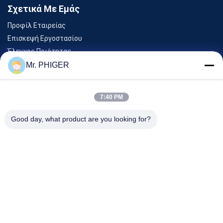
Σχετικά Με Εμάς
Προφίλ Εταιρείας
Επισκεψή Εργοστασίου
Έλεγχος Ποιότητας
Sitemap
Mr. PHIGER
Επικοινωνήστε Μαζί Μας
7:40 PM
Εκδηλώσεις
Good day, what product are you looking for?
Υποθέσεις
Ειδήσεις
Επικοινωνήστε Μαζί Μας
Τηλ.:
0086-137-64195009