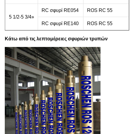
RC σφυρί RE054
ROS RC 55
5 1/2-5 3/4»
RC σφυρί RE140
ROS RC 55
Κάτω από τις λεπτομέρειες σφυριών τρυπών