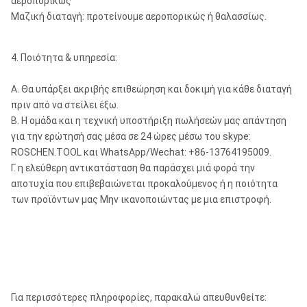
αεροπορικώς
SD10
Μαζική διαταγή: προτείνουμε αεροπορικώς ή θαλασσίως.
API 6 5/8»
¢
10»
Numa100
ROS 100
κανονισμός
¢3
4. Ποιότητα & υπηρεσία:
ROS 100
Α. Θα υπάρξει ακριβής επιθεώρηση και δοκιμή για κάθε διαταγή
DHD1120
πριν από να στείλει έξω.
API 6 5/8»
¢
Β. Η ομάδα και η τεχνική υποστήριξη πωλήσεών μας απάντηση
12»
SD12
ROS 120
κανονισμός
¢4
για την ερώτησή σας μέσα σε 24 ώρες μέσω του skype:
Numa120
ROSCHEN.TOOL και WhatsApp/Wechat: +86-13764195009.
Γ. η ελεύθερη αντικατάσταση θα παράσχει μιά φορά την
Σημειώσεις: Οποιοδήποτε ειδικό μέγεθος των κομματιών DTH θα 
αποτυχία που επιβεβαιώνεται προκαλούμενος ή η ποιότητα
των προϊόντων μας Μην ικανοποιώντας με μια επιστροφή.
Το Metzke, νήμα Remet είναι διαθέσιμο!
Για περισσότερες πληροφορίες, παρακαλώ απευθυνθείτε: