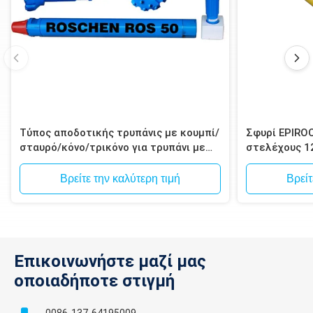
Τύπος αποδοτικής τρυπάνις με κουμπί/
Σφυρί EPIRO
σταυρό/κόνο/τρικόνο για τρυπάνι με
στελέχους 1
σφυρί
Spline για δ
μεταλλεύματ
Βρείτε την καλύτερη τιμή
Βρείτ
Επικοινωνήστε μαζί μας
οποιαδήποτε στιγμή