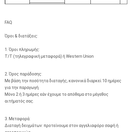
M50
DHD360
FAQ
COP64
Όροι & διατάξεις:
ROS 62
API 3 1/2»
¢
6»
QL60
ROS 64
κανονισμός
¢1
1. Όροι πληρωμής:
SD6
T/T (τηλεγραφική μεταφορά) ή Western Union
M60
2. Όρος παράδοσης:
DHD380
Με βάση την ποσότητα διαταγής, κανονικά διαρκεί 10 ημέρες
για την παραγωγή.
COP84
Μόνο 2 ή 3 ημέρες εάν έχουμε το απόθεμα στο μέγεθος
ROS 82
API 4 1/2»
¢
αιτήματός σας.
8»
QL80
ROS 84
κανονισμός
¢2
SD8
3. Μεταφορά:
Διαταγή δειγμάτων: προτείνουμε στον αγγελιαφόρο σαφή ή
M80/M85