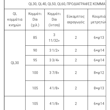
QL30, QL40, QL50, QL60, ΠΡΟΔΙΑΓΡΑΦΈΣ ΚΟΜΜΑΤΙ
QL
Κομμάτι
Κομμάτι
Εύκαμπτος
Κουμπιά
κομμάτια
Dia
Dia
αεραγωγός
μετρητών
κνημών
(χιλ.)
(ίντσα)
3
85
2
6×φ13
11/32»
90
3 1/2»
2
6×φ14
95
3 3/4»
2
6×φ14
QL30
100
3 7/8»
2
8×φ12
105
4 1/8»
2
8×φ13
105
4 1/8»
2
6×φ14