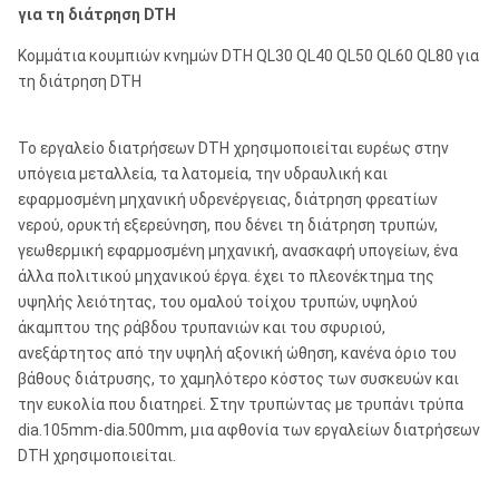
για τη διάτρηση DTH
Κομμάτια κουμπιών κνημών DTH QL30 QL40 QL50 QL60 QL80 για
τη διάτρηση DTH
Το εργαλείο διατρήσεων DTH χρησιμοποιείται ευρέως στην
υπόγεια μεταλλεία, τα λατομεία, την υδραυλική και
εφαρμοσμένη μηχανική υδρενέργειας, διάτρηση φρεατίων
νερού, ορυκτή εξερεύνηση, που δένει τη διάτρηση τρυπών,
γεωθερμική εφαρμοσμένη μηχανική, ανασκαφή υπογείων, ένα
άλλα πολιτικού μηχανικού έργα. έχει το πλεονέκτημα της
υψηλής λειότητας, του ομαλού τοίχου τρυπών, υψηλού
άκαμπτου της ράβδου τρυπανιών και του σφυριού,
ανεξάρτητος από την υψηλή αξονική ώθηση, κανένα όριο του
βάθους διάτρυσης, το χαμηλότερο κόστος των συσκευών και
την ευκολία που διατηρεί. Στην τρυπώντας με τρυπάνι τρύπα
dia.105mm-dia.500mm, μια αφθονία των εργαλείων διατρήσεων
DTH χρησιμοποιείται.