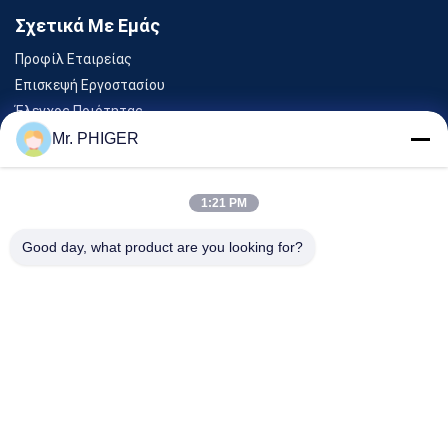
Σχετικά Με Εμάς
Προφίλ Εταιρείας
Επισκεψή Εργοστασίου
Έλεγχος Ποιότητας
Sitemap
Mr. PHIGER
Επικοινωνήστε Μαζί Μας
1:21 PM
Εκδηλώσεις
Good day, what product are you looking for?
Υποθέσεις
Ειδήσεις
Επικοινωνήστε Μαζί Μας
Τηλ.:
0086-137-64195009