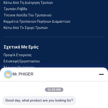
Κάτω Από Τη Διάτρηση Τρυπών
Τρυπάνι Ράβδο
Tricone Λεπίδα Του Τρυπανιού
Κομμάτια Τρυπανιών Πυρήνων Διαμαντιών
Κάτω Από Το Σφυρί Τρυπών
Σχετικά Με Εμάς
Προφίλ Εταιρείας
Επισκεψή Εργοστασίου
Έλεγχος Ποιότητας
Sitemap
Mr. PHIGER
Επικοινωνήστε Μαζί Μας
11:19 AM
Εκδηλώσεις
Good day, what product are you looking for?
Υποθέσεις