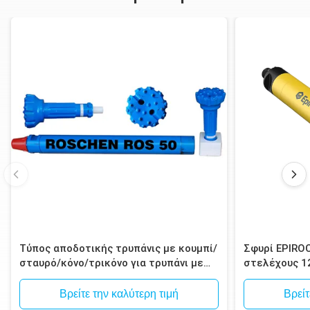
Τύπος αποδοτικής τρυπάνις με κουμπί/
Σφυρί EPIRO
σταυρό/κόνο/τρικόνο για τρυπάνι με
στελέχους 1
σφυρί
Spline για δ
μεταλλεύματ
Βρείτε την καλύτερη τιμή
Βρείτ