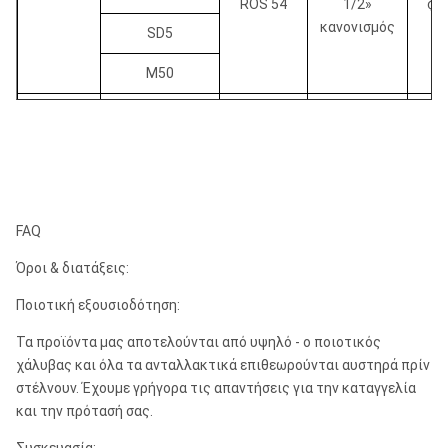
ROS 54
1/2»
¢1
κανονισμός
SD5
M50
DHD360
COP64
ROS 62
API 3 1/2»
¢
QL60
6»
ROS 64
κανονισμός
¢1
FAQ
SD6
Όροι & διατάξεις:
M60
Ποιοτική εξουσιοδότηση:
DHD380
Τα προϊόντα μας αποτελούνται από υψηλό - ο ποιοτικός
COP84
χάλυβας και όλα τα ανταλλακτικά επιθεωρούνται αυστηρά πρίν
ROS 82
API 4 1/2»
¢
στέλνουν. Έχουμε γρήγορα τις απαντήσεις για την καταγγελία
8»
QL80
ROS 84
κανονισμός
¢2
και την πρότασή σας.
SD8