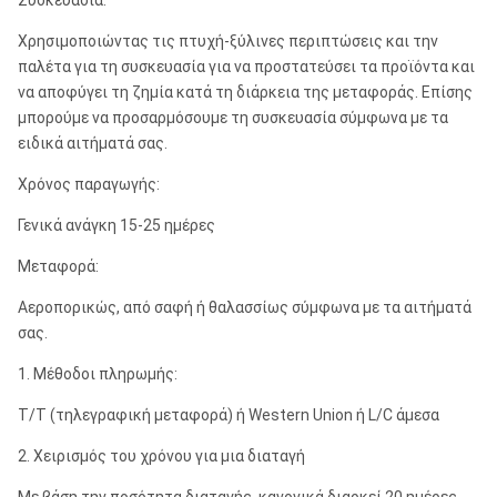
Συσκευασία:
M80/M85
Χρησιμοποιώντας τις πτυχή-ξύλινες περιπτώσεις και την
παλέτα για τη συσκευασία για να προστατεύσει τα προϊόντα και
SD10
να αποφύγει τη ζημία κατά τη διάρκεια της μεταφοράς. Επίσης
API 6 5/8»
¢
μπορούμε να προσαρμόσουμε τη συσκευασία σύμφωνα με τα
10»
Numa100
ROS 100
κανονισμός
¢3
ειδικά αιτήματά σας.
ROS 100
Χρόνος παραγωγής:
DHD1120
Γενικά ανάγκη 15-25 ημέρες
API 6 5/8»
¢
12»
SD12
ROS 120
Μεταφορά:
κανονισμός
¢4
Numa120
Αεροπορικώς, από σαφή ή θαλασσίως σύμφωνα με τα αιτήματά
σας.
Σημειώσεις: Οποιοδήποτε ειδικό μέγεθος των κομματιών DTH θα 
1. Μέθοδοι πληρωμής:
Το Metzke, νήμα Remet είναι διαθέσιμο!
T/T (τηλεγραφική μεταφορά) ή Western Union ή L/C άμεσα
2. Χειρισμός του χρόνου για μια διαταγή