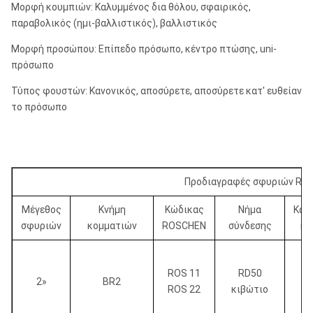
Μορφή κουμπιών: Καλυμμένος δια θόλου, σφαιρικός,
παραβολικός (ημι-βαλλιστικός), βαλλιστικός
Μορφή προσώπου: Επίπεδο πρόσωπο, κέντρο πτώσης, uni-
πρόσωπο
Τύπος φουστών: Κανονικός, αποσύρετε, αποσύρετε κατ' ευθείαν
το πρόσωπο
Προδιαγραφές σφυριών RO
Μέγεθος
Κνήμη
Κώδικας
Νήμα
Κατ
σφυριών
κομματιών
ROSCHEN
σύνδεσης
κο
ROS 11
RD50
2»
BR2
ROS 22
κιβώτιο
¢