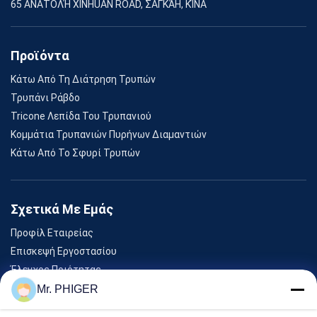
65 ΑΝΑΤΟΛΉ XINHUAN ROAD, ΣΑΓΚΆΗ, ΚΊΝΑ
Προϊόντα
Κάτω Από Τη Διάτρηση Τρυπών
Τρυπάνι Ράβδο
Tricone Λεπίδα Του Τρυπανιού
Κομμάτια Τρυπανιών Πυρήνων Διαμαντιών
Κάτω Από Το Σφυρί Τρυπών
Σχετικά Με Εμάς
Προφίλ Εταιρείας
Επισκεψή Εργοστασίου
Έλεγχος Ποιότητας
Sitemap
Mr. PHIGER
Επικοινωνήστε Μαζί Μας