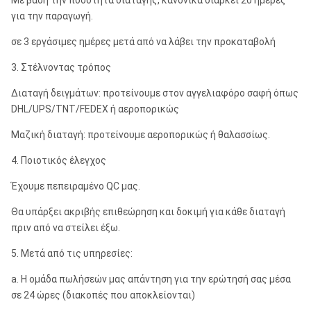
Με βάση την ποσότητα διαταγής, κανονικά διαρκεί 20 ημέρες
για την παραγωγή.
σε 3 εργάσιμες ημέρες μετά από να λάβει την προκαταβολή
3. Στέλνοντας τρόπος
Διαταγή δειγμάτων: προτείνουμε στον αγγελιαφόρο σαφή όπως
DHL/UPS/TNT/FEDEX ή αεροπορικώς
Μαζική διαταγή: προτείνουμε αεροπορικώς ή θαλασσίως.
4. Ποιοτικός έλεγχος
Έχουμε πεπειραμένο QC μας.
Θα υπάρξει ακριβής επιθεώρηση και δοκιμή για κάθε διαταγή
πριν από να στείλει έξω.
5. Μετά από τις υπηρεσίες:
a. Η ομάδα πωλήσεών μας απάντηση για την ερώτησή σας μέσα
σε 24 ώρες (διακοπές που αποκλείονται)