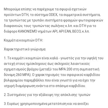
Κτύπημα
Μπορούμε επίσης να παρέχουμε τα σφυριά σχετικών
5
127
5
127
(ίντσα & χιλ.)
προϊόντων DTH, το σύστημα ODEX, τα συμμετρικά συστήματα,
τα τρυπώντας με τρυπάνι συστήματα φραγμών φωτογραφικών
Μέγιστο
διαφανειών, τους τρυπώντας σωλήνες κ.λπ. και DTH για το
διαφορικό
250
17
250
17
διάφορο ΚΑΝΟΝΙΣΜΌ νημάτων API, API ΕΆΝ, BECO, κ.λπ.
πίεσης (psig &
φραγμός)
Κομμάτια κουμπιών DTH:
Χαρακτηριστικό γνώρισμα:
Μέγιστη
διάμετρος
0,75
19
0,75
19
1. Το κομμάτι κουμπιών είναι καλά - γνωστός για την υψηλή του
έμφραξης
αντοχή στους ημίσκληρους έως σκληρούς λειαντικούς
(ίντσα & χιλ.)
σχηματισμούς βράχου (μεταξύ του MPA 200 στη συμπιεστική
δύναμη 260 MPA). Ο χαρακτηρισμός του σφαιρικού καρβιδίου
Ροπή
βολφραμίου παρεμβάλλει που είναι γνωστό για να έχει την
σύνθεσης (ft-
12.000
16.248
12.000
16.248
ισχυρή διαμόρφωση ενάντια στο σπάσιμο καρβιδίου.
lb. & NM)
2. Συστημένος για την εξάλειψη της απόκλισης τρυπών
Ύφος κνημών
QL120
QL120
3. Ευρέως χρησιμοποιημένα μετατόπιση και να ανοίξει