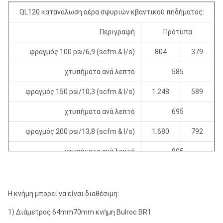
(ίντσα & χιλ.)
QL120 κατανάλωση αέρα σφυριών κβαντικού πηδήματος:
Το μήκος w/o
Περιγραφή
Πρότυπα
δάγκωσε τον
72.3
1.837
72.3
1.837
φραγμός 100 psi/6,9 (scfm & l/s)
804
379
ώμο στον ώμο
(ίντσα & χιλ.)
χτυπήματα ανά λεπτό
585
Μήκος με το
φραγμός 150 psi/10,3 (scfm & l/s)
1.248
589
κομμάτι
82
2.083
82
2.083
εκτεταμένο
χτυπήματα ανά λεπτό
695
(ίντσα & χιλ.)
φραγμός 200 psi/13,8 (scfm & l/s)
1.680
792
Μήκος με το
κομμάτι που
χτυπήματα ανά λεπτό
805
80
2.032
80
2.032
αποσύρεται
φραγμός 250 psi/17,2 (scfm & l/s)
2.100
990
(ίντσα & χιλ.)
χτυπήματα ανά λεπτό
915
Η κνήμη μπορεί να είναι διαθέσιμη:
Κομμάτι
βάρους w/o
1.430
650
1.257
571
φραγμός 300 psi/20,7 (scfm & l/s)
2.508
1.183
1) Διάμετρος 64mm70mm κνήμη Bulroc BR1
(λίβρα & κλ)