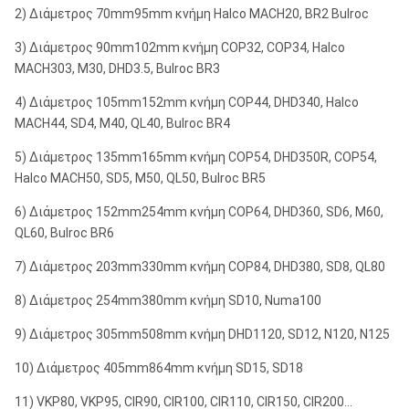
2) Διάμετρος 70mm95mm κνήμη Halco MACH20, BR2 Bulroc
χτυπήματα ανά λεπτό
1.025
Backhead στα
επίπεδα
4 X 1 AF
4 X 1 AF
3) Διάμετρος 90mm102mm κνήμη COP32, COP34, Halco
φραγμός 350 psi/24,1 (scfm & l/s)
2.904
1.370
(ίντσα)
MACH303, M30, DHD3.5, Bulroc BR3
χτυπήματα ανά λεπτό
1.135
4) Διάμετρος 105mm152mm κνήμη COP44, DHD340, Halco
Ελάχιστο
MACH44, SD4, M40, QL40, Bulroc BR4
μέγεθος
Επάνω από τις προδιαγραφές/τις εκτιμήσεις είναι
12.25
311
12.25
311
κομματιών
βασισμένος στην αρχική ρύθμιση εργοστασίων.
5) Διάμετρος 135mm165mm κνήμη COP54, DHD350R, COP54,
(ίντσα & χιλ.)
Halco MACH50, SD5, M50, QL50, Bulroc BR5
Μέγιστο
6) Διάμετρος 152mm254mm κνήμη COP64, DHD360, SD6, M60,
μέγεθος
QL60, Bulroc BR6
22
559
22
559
κομματιών
(ίντσα & χιλ.)
7) Διάμετρος 203mm330mm κνήμη COP84, DHD380, SD8, QL80
8) Διάμετρος 254mm380mm κνήμη SD10, Numa100
Άντεξε (ίντσα
9.25
235
9.25
235
& χιλ.)
9) Διάμετρος 305mm508mm κνήμη DHD1120, SD12, N120, N125
Βάρος
10) Διάμετρος 405mm864mm κνήμη SD15, SD18
εμβόλων
350
159
350
159
11) VKP80, VKP95, CIR90, CIR100, CIR110, CIR150, CIR200…
(λίβρα & κλ)