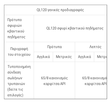
QL120 γενικές προδιαγραφές
Πρότυπο
σφυριών
QL120 σφυρί κβαντικού πηδήματος
κβαντικού
πηδήματος
Πρότυπα
Λεπτός
Περιγραφή
του στοιχείου
Αγγλικά
Μετρικός
Αγγλικά
Μετρικό
Τυποποιημένη
σύνδεση
σωλήνων
65/8 κανονισμός
65/8 κανονισμός
τρυπανιών
καρφίτσα API
καρφίτσα API
(δείτε τις
επιλογές)
Εξωτερική
διάμετρος
11.2
285
10.75
273