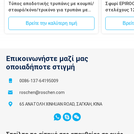
Τύπος αποδοτικής τρυπάνις με κουμπί/
Σφυρί EPIRO
σταυρό/κόνο/τρικόνο για τρυπάνι με
στελέχους 1
σφυρί
Spline για δ
μεταλλεύματ
Βρείτε την καλύτερη τιμή
Βρείτ
Επικοινωνήστε μαζί μας
οποιαδήποτε στιγμή
0086-137-64195009
roschen@roschen.com
65 ΑΝΑΤΟΛΉ XINHUAN ROAD, ΣΑΓΚΆΗ, ΚΊΝΑ