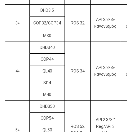
DHD3.5
API 2 3/8»
3»
COP32/COP34
ROS 32
κανονισμός
¢1
M30
DHD340
COP44
API 2 3/8»
¢
4»
QL40
ROS 34
κανονισμός
¢1
SD4
M40
DHD350
COP54
API 2 3/8 "
ROS 52
Reg/API 3
¢
5»
QL50