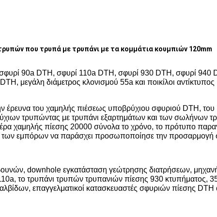
τρυπών που τρυπά με τρυπάνι με τα κομμάτια κουμπιών 120mm
σφυρί 90a DTH, σφυρί 110a DTH, σφυρί 930 DTH, σφυρί 940 
TH, μεγάλη διάμετρος κλονισμού 55a και ποικίλοι αντίκτυπος
 έρευνα του χαμηλής πιέσεως υποβρύχιου σφυριού DTH, του 
ύχιων τρυπώντας με τρυπάνι εξαρτημάτων και των σωλήνων τρ
ρα χαμηλής πίεσης 20000 σύνολα το χρόνο, το πρότυπο παραγω
φία των εμπόρων να παράσχει προσωποποίησε την προσαρμογή σ
ουνών, downhole εγκατάσταση γεώτρησης διατρήσεων, μηχανή
110a, το τρυπάνι τρυπών τρυπανιών πίεσης 930 κτυπήματος, 
λβίδων, επαγγελματικοί κατασκευαστές σφυριών πίεσης DTH αέ