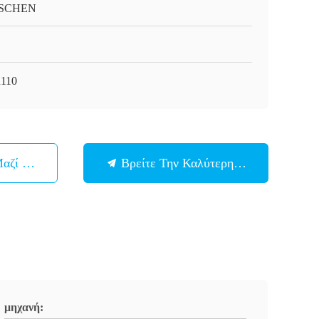
SCHEN
110
Μαζί Μας
Βρείτε Την Καλύτερη Τιμή
μηχανή: