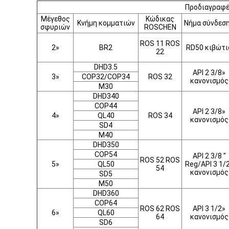
Προδιαγραφ
Μέγεθος
Κώδικας
Κνήμη κομματιών
Νήμα σύνδεσ
σφυριών
ROSCHEN
ROS 11 ROS
2»
BR2
RD50 κιβώτι
22
DHD3.5
API 2 3/8»
3»
COP32/COP34
ROS 32
κανονισμός
M30
DHD340
COP44
API 2 3/8»
4»
QL40
ROS 34
κανονισμός
SD4
M40
DHD350
COP54
API 2 3/8 "
ROS 52 ROS
5»
QL50
Reg/API 3 1/
54
κανονισμός
SD5
M50
DHD360
COP64
ROS 62 ROS
API 3 1/2»
6»
QL60
64
κανονισμός
SD6