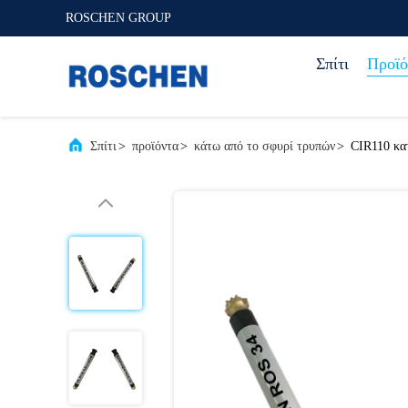
ROSCHEN GROUP
Σπίτι
Προϊό
Σπίτι
>
προϊόντα
>
κάτω από το σφυρί τρυπών
>
CIR110 κα