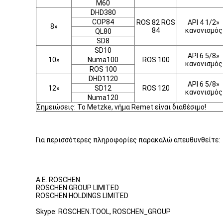
M60
DHD380
COP84
ROS 82 ROS
API 4 1/2»
8»
84
κανονισμός
QL80
SD8
SD10
API 6 5/8»
10»
Numa100
ROS 100
κανονισμός
ROS 100
DHD1120
API 6 5/8»
12»
SD12
ROS 120
κανονισμός
Numa120
Σημειώσεις: Το Metzke, νήμα Remet είναι διαθέσιμο!
Για περισσότερες πληροφορίες παρακαλώ απευθυνθείτε:
Α.Ε. ROSCHEN.
ROSCHEN GROUP LIMITED
ROSCHEN HOLDINGS LIMITED
Skype: ROSCHEN.TOOL, ROSCHEN_GROUP