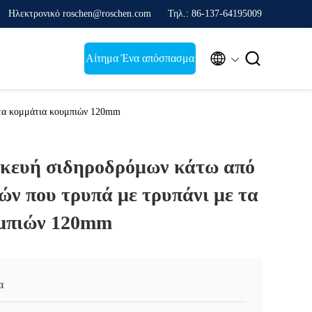
Ηλεκτρονικό roschen@roschen.com
Τηλ.: 86-137-64195009


Αίτημα Ένα απόσπασμα
 τα κομμάτια κουμπιών 120mm
κευή σιδηροδρόμων κάτω από
ών που τρυπά με τρυπάνι με τα
υμπιών 120mm
α