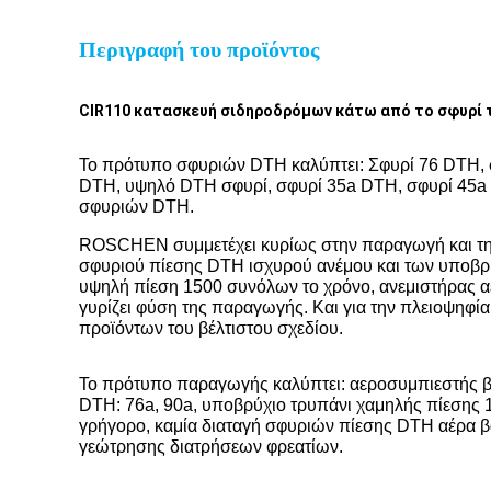
Περιγραφή του προϊόντος
CIR110 κατασκευή σιδηροδρόμων κάτω από το σφυρί 
Το πρότυπο σφυριών DTH καλύπτει: Σφυρί 76 DTH, 
DTH, υψηλό DTH σφυρί, σφυρί 35a DTH, σφυρί 45a D
σφυριών DTH.
ROSCHEN συμμετέχει κυρίως στην παραγωγή και την
σφυριού πίεσης DTH ισχυρού ανέμου και των υποβρ
υψηλή πίεση 1500 συνόλων το χρόνο, ανεμιστήρας αέ
γυρίζει φύση της παραγωγής. Και για την πλειοψη
προϊόντων του βέλτιστου σχεδίου.
Το πρότυπο παραγωγής καλύπτει: αεροσυμπιεστής β
DTH: 76a, 90a, υποβρύχιο τρυπάνι χαμηλής πίεσης 
γρήγορο, καμία διαταγή σφυριών πίεσης DTH αέρα βα
γεώτρησης διατρήσεων φρεατίων.