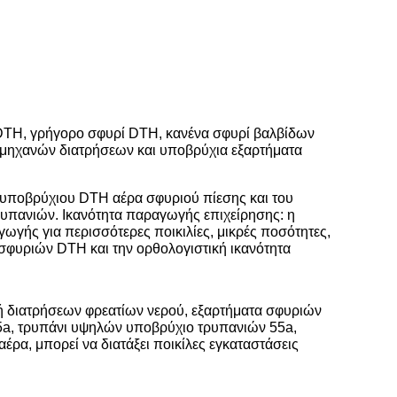
DTH, γρήγορο σφυρί DTH, κανένα σφυρί βαλβίδων
 μηχανών διατρήσεων και υποβρύχια εξαρτήματα
υποβρύχιου DTH αέρα σφυριού πίεσης και του
υπανιών. Ικανότητα παραγωγής επιχείρησης: η
γής για περισσότερες ποικιλίες, μικρές ποσότητες,
φυριών DTH και την ορθολογιστική ικανότητα
 διατρήσεων φρεατίων νερού, εξαρτήματα σφυριών
35a, τρυπάνι υψηλών υποβρύχιο τρυπανιών 55a,
ρα, μπορεί να διατάξει ποικίλες εγκαταστάσεις