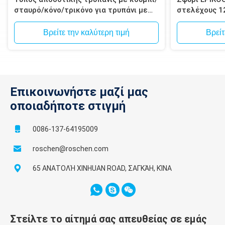
σταυρό/κόνο/τρικόνο για τρυπάνι με
στελέχους 1
σφυρί
Spline για δ
μεταλλεύματ
Βρείτε την καλύτερη τιμή
Βρείτ
Επικοινωνήστε μαζί μας
οποιαδήποτε στιγμή
0086-137-64195009
roschen@roschen.com
65 ΑΝΑΤΟΛΉ XINHUAN ROAD, ΣΑΓΚΆΗ, ΚΊΝΑ
Στείλτε το αίτημά σας απευθείας σε εμάς