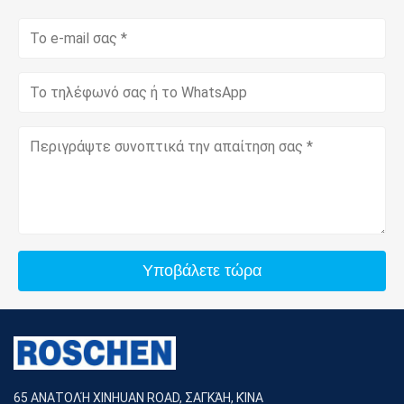
Υποβάλετε τώρα
65 ΑΝΑΤΟΛΉ XINHUAN ROAD, ΣΑΓΚΆΗ, ΚΊΝΑ