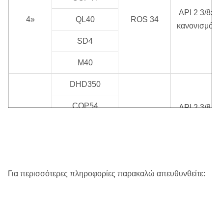
API 2 3/8»
4»
QL40
ROS 34
κανονισμός
SD4
M40
DHD350
COP54
API 2 3/8 "
ROS 52
Reg/API 3
5»
QL50
ROS 54
1/2»
κανονισμός
SD5
M50
Για περισσότερες πληροφορίες παρακαλώ απευθυνθείτε:
DHD360
COP64