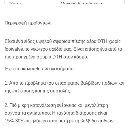
Τύπος
Μηχανή διατρήσεων
Εμπορικό σήμα
Roschen
Περιγραφή προϊόντων:
Κώδικας HS
84123100
Είναι ένα είδος υψηλού σφυριού πίεσης αέρα DTH χωρίς
Μεταλλεία, μηχανήματα
Αντικείμενο
footvalve, το νεώτερο σχέδιό μας. Είναι επίσης ένα από τα
μεταλλεύματος, πέτρινο
μεταλλείας
πιό προηγμένα σφυριά DTH στον κόσμο.
λατομείο
Έχει τα ακόλουθα πλεονεκτήματα:
Χρήση μαζί με τα κομμάτια
Χρήση
κουμπιών DTH
1. Από το πρόβλημα του σπασίματος βαλβίδων ποδιών και
Διάτρηση DTH.
της επέκτασης και της συστολής.
Εφαρμογή
Ανθρακωρυχείο, λατομείο
2. Πιό μικρή κατανάλωση ενέργειας και μεγαλύτερη
Διάμετρος τρυπανιών
65305mm
συχνότητα αντίκτυπου. Η ταχύτητα διάτρυσης είναι
15%-30% υψηλότερο από αυτή με τη βαλβίδα ποδιών.
Συσκευασία
Ξύλινο κιβώτιο πτυχών