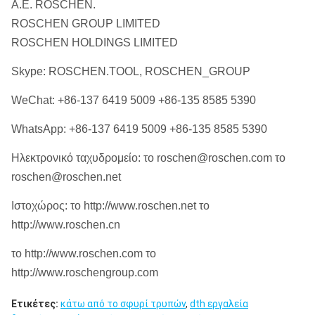
Α.Ε. ROSCHEN.
ROS 62
API 3 1/2»
6»
QL60
ROSCHEN GROUP LIMITED
ROS 64
κανονισμός
ROSCHEN HOLDINGS LIMITED
SD6
Skype: ROSCHEN.TOOL, ROSCHEN_GROUP
M60
WeChat: +86-137 6419 5009 +86-135 8585 5390
DHD380
WhatsApp: +86-137 6419 5009 +86-135 8585 5390
COP84
ROS 82
API 4 1/2»
Ηλεκτρονικό ταχυδρομείο: το roschen@roschen.com το
8»
ROS 84
κανονισμός
roschen@roschen.net
QL80
Ιστοχώρος: το http://www.roschen.net το
SD8
http://www.roschen.cn
SD10
το http://www.roschen.com το
API 6 5/8»
10»
Numa100
ROS 100
http://www.roschengroup.com
κανονισμός
ROS 100
Ετικέτες:
κάτω από το σφυρί τρυπών
,
dth εργαλεία