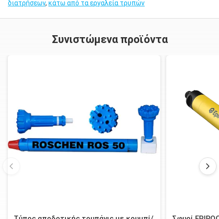
διατρήσεων
,
κάτω από τα εργαλεία τρυπών
DHD1120
API 6 5/8»
12»
SD12
ROS 120
Συνιστώμενα προϊόντα
κανονισμός
Numa120
Σημειώσεις: Το Metzke, νήμα Remet είναι διαθέσιμο!
Τύπος αποδοτικής τρυπάνις με κουμπί/
Σφυρί EPIRO