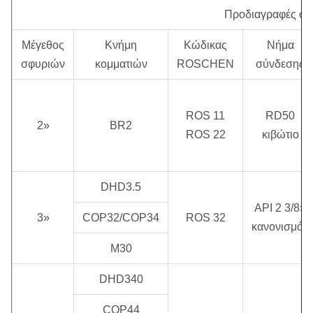
αντίκτυπου
Προδιαγραφές σ
εργασίας
περιστροφική ταχύτητα
σε 0,5 MPA
Μέγεθος
Κνήμη
Κώδικας
Νήμα
σφυριών
κομματιών
ROSCHEN
σύνδεσης
1.0 ~ 2,5
25 Hz
20-30 περιστροφή/λεπτό
MPA
ROS 11
RD50
2»
BR2
ROS 22
κιβώτιο
DHD3.5
API 2 3/8»
3»
COP32/COP34
ROS 32
κανονισμός
M30
DHD340
COP44