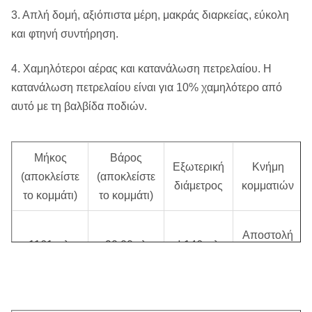
μεταφορών
3. Απλή δομή, αξιόπιστα μέρη, μακράς διαρκείας, εύκολη
και φτηνή συντήρηση.
4. Χαμηλότεροι αέρας και κατανάλωση πετρελαίου. Η
κατανάλωση πετρελαίου είναι για 10% χαμηλότερο από
αυτό με τη βαλβίδα ποδιών.
Μήκος
Βάρος
Εξωτερική
Κνήμη
(αποκλείστε
(αποκλείστε
διάμετρος
κομματιών
το κομμάτι)
το κομμάτι)
Αποστολή
1161 χιλ.
90,00 κλ
Φ146 χιλ.
60
Ποσοστό
Πίεση
Συνιστώμενη