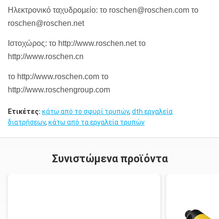
COP84
ROS 82
API 4 1/2»
Ηλεκτρονικό ταχυδρομείο: το roschen@roschen.com το
8»
ROS 84
κανονισμός
roschen@roschen.net
QL80
Ιστοχώρος: το http://www.roschen.net το
SD8
http://www.roschen.cn
SD10
το http://www.roschen.com το
API 6 5/8»
10»
Numa100
ROS 100
http://www.roschengroup.com
κανονισμός
ROS 100
Ετικέτες:
κάτω από το σφυρί τρυπών
,
dth εργαλεία
διατρήσεων
,
κάτω από τα εργαλεία τρυπών
DHD1120
API 6 5/8»
12»
SD12
ROS 120
Συνιστώμενα προϊόντα
κανονισμός
Numa120
Σημειώσεις: Το Metzke, νήμα Remet είναι διαθέσιμο!