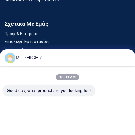
Σχετικά Με Εμάς
Προφίλ Εταιρείας
Επισκεψή Εργοστασίου
Έλεγχος Ποιότητας
Sitemap
Mr. PHIGER
Επικοινωνήστε Μαζί Μας
10:39 AM
Εκδηλώσεις
Good day, what product are you looking for?
Υποθέσεις
Ειδήσεις
Επικοινωνήστε Μαζί Μας