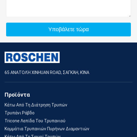
Υποβάλετε τώρα
65 ΑΝΑΤΟΛΉ XINHUAN ROAD, ΣΑΓΚΆΗ, ΚΊΝΑ
Προϊόντα
Κάτω Από Τη Διάτρηση Τρυπών
Τρυπάνι Ράβδο
Tricone Λεπίδα Του Τρυπανιού
Κομμάτια Τρυπανιών Πυρήνων Διαμαντιών
Κάτω Από Το Σφυρί Τρυπών