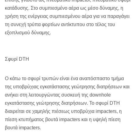
κατάδυσης. Στο συμπιεσμένο αέρα ως μέσο δύναμης, η
Μεταλλεία, μηχανήματα
Αντικείμενο
χρήση της ενέργειας συμπιεσμένου αέρα για να παραγάγει
μεταλλεύματος, πέτρινο
μεταλλείας
τη συνεχή τρύπα φορτίων αντίκτυπου στο τέλος του
λατομείο
εξοπλισμού δύναμης.
Χρήση μαζί με τα κομμάτια
Χρήση
κουμπιών DTH
Σφυρί DTH
Διάτρηση DTH.
Εφαρμογή
Ανθρακωρυχείο, λατομείο
Ο κάτω το σφυρί τρυπών είναι ένα αναπόσπαστο τμήμα
Διάμετρος τρυπανιών
65305mm
της υποβρύχιας εγκατάστασης γεώτρησης διατρήσεων και
ανήκει στη λειτουργώντας συσκευή της downhole
Συσκευασία
Ξύλινο κιβώτιο πτυχών
εγκατάστασης γεώτρησης διατρήσεων. Το σφυρί DTH
μεταφορών
διαιρείται σε χαμηλής πιέσεως υποβρύχια impacters, η
πίεση κτυπήματος βουτά impacters και η υψηλή πίεση
βουτά impacters.