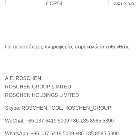
COP54
API 2 3/8 "
ROS 52
Reg/API 3
5»
QL50
ROS 54
1/2»
κανονισμός
SD5
M50
Για περισσότερες πληροφορίες παρακαλώ απευθυνθείτε:
DHD360
COP64
Α.Ε. ROSCHEN.
ROS 62
API 3 1/2»
6»
QL60
ROSCHEN GROUP LIMITED
ROS 64
κανονισμός
ROSCHEN HOLDINGS LIMITED
SD6
Skype: ROSCHEN.TOOL, ROSCHEN_GROUP
M60
WeChat: +86-137 6419 5009 +86-135 8585 5390
DHD380
WhatsApp: +86-137 6419 5009 +86-135 8585 5390