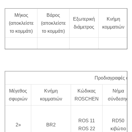
Μήκος
Βάρος
Εξωτερική
Κνήμη
(αποκλείστε
(αποκλείστε
διάμετρος
κομματιών
το κομμάτι)
το κομμάτι)
1090 χιλ.
70,00 κλ
Φ125 χιλ.
SD5
Προδιαγραφές σ
Ποσοστό
Μέγεθος
Κνήμη
Κώδικας
Νήμα
Πίεση
Συνιστώμενη
αντίκτυπου
σφυριών
κομματιών
ROSCHEN
σύνδεσης
εργασίας
περιστροφική ταχύτητα
σε 0,5 MPA
ROS 11
RD50
1.0 ~ 2,5
20 ~ 35 περιστροφή/
2»
BR2
28 Hz
ROS 22
κιβώτιο
MPA
λεπτό