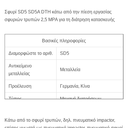
Σφυρί SD5 SD5A DTH κάτω από την πίεση εργασίας
σφυριών τρυπών 2,5 MPA για τη διάτρηση κατασκευής
Βασικές πληροφορίες
Διαμορφώστε το αριθ.
SD5
Αντικείμενο
Μεταλλεία
μεταλλείας
Προέλευση
Γερμανία, Κίνα
Τύπος
Μηχανή διατρήσεων
Εμπορικό σήμα
Roschen
Κάτω από το σφυρί τρυπών, δηλ. πνευματικό impactor,
Κώδικας HS
84123100
επίσης γνωστό ως πνευματικό impactor, πνευματικό σφυρί