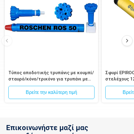
Τύπος αποδοτικής τρυπάνις με κουμπί/
Σφυρί EPIRO
σταυρό/κόνο/τρικόνο για τρυπάνι με
στελέχους 1
σφυρί
Spline για δ
μεταλλεύματ
Βρείτε την καλύτερη τιμή
Βρείτ
Επικοινωνήστε μαζί μας