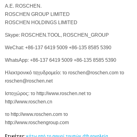
ROS 62
API 3 1/2»
Α.Ε. ROSCHEN.
6»
QL60
ROS 64
κανονισμός
ROSCHEN GROUP LIMITED
SD6
ROSCHEN HOLDINGS LIMITED
M60
Skype: ROSCHEN.TOOL, ROSCHEN_GROUP
DHD380
WeChat: +86-137 6419 5009 +86-135 8585 5390
WhatsApp: +86-137 6419 5009 +86-135 8585 5390
COP84
ROS 82
API 4 1/2»
8»
ROS 84
κανονισμός
Ηλεκτρονικό ταχυδρομείο: το roschen@roschen.com το
QL80
roschen@roschen.net
SD8
Ιστοχώρος: το http://www.roschen.net το
SD10
http://www.roschen.cn
API 6 5/8»
το http://www.roschen.com το
10»
Numa100
ROS 100
κανονισμός
http://www.roschengroup.com
ROS 100
Ετικέτες:
κάτω από το σφυρί τρυπών
,
dth εργαλεία