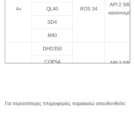
API 2 3/8»
4»
QL40
ROS 34
κανονισμός
SD4
M40
DHD350
COP54
API 2 3/8 "
ROS 52
Reg/API 3
5»
QL50
ROS 54
1/2»
κανονισμός
SD5
M50
Για περισσότερες πληροφορίες παρακαλώ απευθυνθείτε:
DHD360
COP64