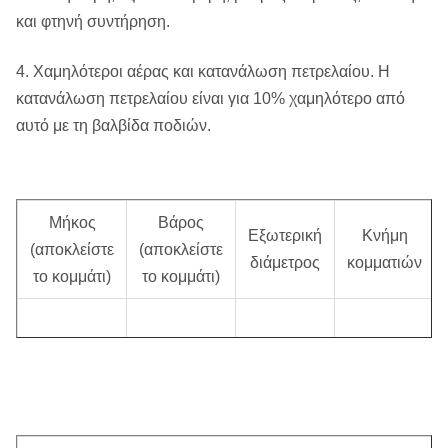
και φτηνή συντήρηση.
4. Χαμηλότεροι αέρας και κατανάλωση πετρελαίου. Η
κατανάλωση πετρελαίου είναι για 10% χαμηλότερο από
αυτό με τη βαλβίδα ποδιών.
Μήκος
Βάρος
Εξωτερική
Κνήμη
(αποκλείστε
(αποκλείστε
διάμετρος
κομματιών
το κομμάτι)
το κομμάτι)
1110 χιλ.
68,50 κλ
Φ125 χιλ.
HM5