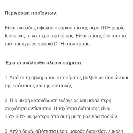
Εμπορικό σήμα
ROSCHEN
Περιγραφή προϊόντων:
Κώδικας HS
84123100
Είναι ένα είδος υψηλού σφυριού πίεσης αέρα DTH χωρίς
Μεταλλεία, μηχανήματα
footvalve, το νεώτερο σχέδιό μας. Είναι επίσης ένα από τα
Αντικείμενο
μεταλλεύματος, πέτρινο
πιό προηγμένα σφυριά DTH στον κόσμο.
μεταλλείας
λατομείο
Χρήση μαζί με τα κομμάτια
Έχει τα ακόλουθα πλεονεκτήματα:
Χρήση
κουμπιών DTH
1. Από το πρόβλημα του σπασίματος βαλβίδων ποδιών και
Διάτρηση DTH.
της επέκτασης και της συστολής.
Εφαρμογή
Ανθρακωρυχείο, λατομείο
2. Πιό μικρή κατανάλωση ενέργειας και μεγαλύτερη
Διάμετρος τρυπανιών
65305mm
συχνότητα αντίκτυπου. Η ταχύτητα διάτρυσης είναι
15%-30% υψηλότερο από αυτή με τη βαλβίδα ποδιών.
Συσκευασία
Ξύλινο κιβώτιο πτυχών
μεταφορών
3. Απλή δομή, αξιόπιστα μέρη, μακράς διαρκείας, εύκολη