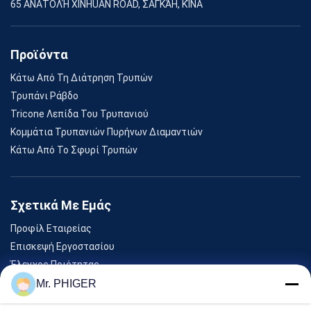
65 ΑΝΑΤΟΛΉ XINHUAN ROAD, ΣΑΓΚΆΗ, ΚΊΝΑ
Προϊόντα
Κάτω Από Τη Διάτρηση Τρυπών
Τρυπάνι Ράβδο
Tricone Λεπίδα Του Τρυπανιού
Κομμάτια Τρυπανιών Πυρήνων Διαμαντιών
Κάτω Από Το Σφυρί Τρυπών
Σχετικά Με Εμάς
Προφίλ Εταιρείας
Επισκεψή Εργοστασίου
Έλεγχος Ποιότητας
Sitemap
Mr. PHIGER
Επικοινωνήστε Μαζί Μας