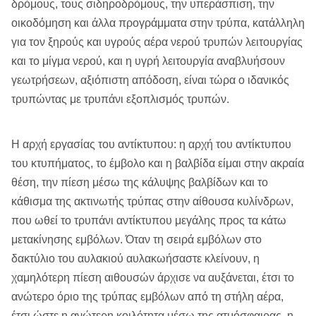
δρόμους, τους σιδηροδρόμους, την υπεράσπιση, την
οικοδόμηση και άλλα προγράμματα στην τρύπα, κατάλληλη
για τον ξηρούς και υγρούς αέρα νερού τρυπών λειτουργίας
και το μίγμα νερού, και η υγρή λειτουργία αναβλυήσουν
γεωτρήσεων, αξιόπιστη απόδοση, είναι τώρα ο ιδανικός
τρυπώντας με τρυπάνι εξοπλισμός τρυπών.
Η αρχή εργασίας του αντίκτυπου: η αρχή του αντίκτυπου
του κτυπήματος, το έμβολο και η βαλβίδα είμαι στην ακραία
θέση, την πίεση μέσω της κάλυψης βαλβίδων και το
κάθισμα της ακτινωτής τρύπας στην αίθουσα κυλίνδρων,
που ωθεί το τρυπάνι αντίκτυπου μεγάλης προς τα κάτω
μετακίνησης εμβόλων. Όταν τη σειρά εμβόλων στο
δακτύλιο του αυλακιού αυλακωήσαστε κλείνουν, η
χαμηλότερη πίεση αιθουσών άρχισε να αυξάνεται, έτσι το
ανώτερο όριο της τρύπας εμβόλων από τη στήλη αέρα,
έτσι ώστε η ανώτερη κοιλότητα μέσω της ατμόσφαιρας, η