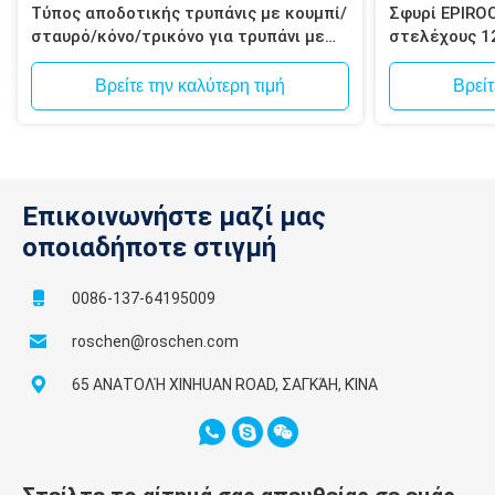
Τύπος αποδοτικής τρυπάνις με κουμπί/
Σφυρί EPIRO
σταυρό/κόνο/τρικόνο για τρυπάνι με
στελέχους 1
σφυρί
Spline για δ
μεταλλεύματ
Βρείτε την καλύτερη τιμή
Βρείτ
Επικοινωνήστε μαζί μας
οποιαδήποτε στιγμή
0086-137-64195009
roschen@roschen.com
65 ΑΝΑΤΟΛΉ XINHUAN ROAD, ΣΑΓΚΆΗ, ΚΊΝΑ