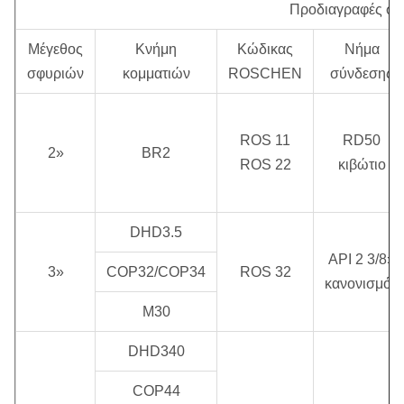
Προδιαγραφές σ
Ποσοστό
Πίεση
Συνιστώμενη
αντίκτυπου
Μέγεθος
Κνήμη
Κώδικας
Νήμα
εργασίας
περιστροφική ταχύτητα
σε 0,5 MPA
σφυριών
κομματιών
ROSCHEN
σύνδεσης
1.0 ~ 2,5
20 ~ 35 περιστροφή/
ROS 11
RD50
28 Hz
2»
MPA
BR2
λεπτό
ROS 22
κιβώτιο
DHD3.5
API 2 3/8»
3»
COP32/COP34
ROS 32
κανονισμός
M30
DHD340
COP44