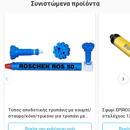
Συνιστώμενα προϊόντα
κανονισμός
Numa120
Σημειώσεις: Το Metzke, νήμα Remet είναι διαθέσιμο!
Τύπος αποδοτικής τρυπάνις με κουμπί/
Σφυρί EPIRO
σταυρό/κόνο/τρικόνο για τρυπάνι με
στελέχους 1
σφυρί
Spline για δ
μεταλλεύματ
Βρείτε την καλύτερη τιμή
Βρείτ