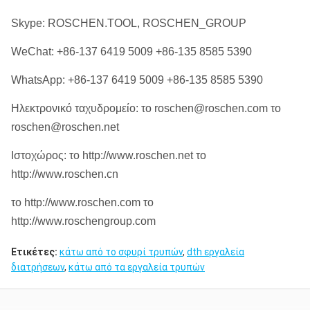
SD6
Skype: ROSCHEN.TOOL, ROSCHEN_GROUP
M60
WeChat: +86-137 6419 5009 +86-135 8585 5390
DHD380
WhatsApp: +86-137 6419 5009 +86-135 8585 5390
COP84
ROS 82
API 4 1/2»
Ηλεκτρονικό ταχυδρομείο: το roschen@roschen.com το
8»
ROS 84
κανονισμός
roschen@roschen.net
QL80
Ιστοχώρος: το http://www.roschen.net το
SD8
http://www.roschen.cn
SD10
το http://www.roschen.com το
API 6 5/8»
10»
Numa100
ROS 100
http://www.roschengroup.com
κανονισμός
ROS 100
Ετικέτες:
κάτω από το σφυρί τρυπών
,
dth εργαλεία
διατρήσεων
,
κάτω από τα εργαλεία τρυπών
DHD1120
API 6 5/8»
12»
SD12
ROS 120