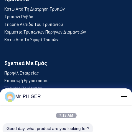
Κάτω Από Τη Διάτρηση Τρυπών
Τρυπάνι Ράβδο
Tricone Λεπίδα Του Τρυπανιού
Κομμάτια Τρυπανιών Πυρήνων Διαμαντιών
Κάτω Από Το Σφυρί Τρυπών
Σχετικά Με Εμάς
Προφίλ Εταιρείας
Επισκεψή Εργοστασίου
Έλεγχος Ποιότητας
Sitemap
Mr. PHIGER
Επικοινωνήστε Μαζί Μας
7:18 AM
Εκδηλώσεις
Good day, what product are you looking for?