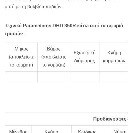
αυτό με τη βαλβίδα ποδιών.
Τεχνικό Parameteres DHD 350R κάτω από τα σφυριά
τρυπών:
Μήκος
Βάρος
Εξωτερική
Κνήμη
(αποκλείστε
(αποκλείστε
διάμετρος
κομματιών
το κομμάτι)
το κομμάτι)
Cop54
1110 χιλ.
66,00 κλ
Φ116 χιλ.
DHD350R
Προδιαγραφές σ
Ποσοστό
Πίεση
Συνιστώμενη
αντίκτυπου
Μέγεθος
Κνήμη
Κώδικας
Νήμα