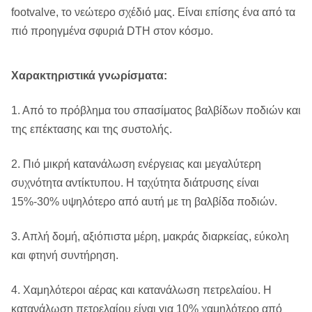
λατομείο
footvalve, το νεώτερο σχέδιό μας. Είναι επίσης ένα από τα
πιό προηγμένα σφυριά DTH στον κόσμο.
Χρήση μαζί με τα κομμάτια
Χρήση
κουμπιών DTH
Χαρακτηριστικά γνωρίσματα:
Διάτρηση DTH.
Εφαρμογή
Ανθρακωρυχείο, λατομείο
1. Από το πρόβλημα του σπασίματος βαλβίδων ποδιών και
της επέκτασης και της συστολής.
Διάμετρος τρυπανιών
65305mm
2. Πιό μικρή κατανάλωση ενέργειας και μεγαλύτερη
Συσκευασία
Ξύλινο κιβώτιο πτυχών
συχνότητα αντίκτυπου. Η ταχύτητα διάτρυσης είναι
μεταφορών
15%-30% υψηλότερο από αυτή με τη βαλβίδα ποδιών.
3. Απλή δομή, αξιόπιστα μέρη, μακράς διαρκείας, εύκολη
και φτηνή συντήρηση.
4. Χαμηλότεροι αέρας και κατανάλωση πετρελαίου. Η
κατανάλωση πετρελαίου είναι για 10% χαμηλότερο από