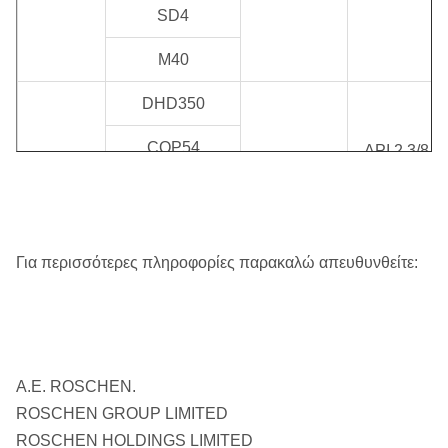
SD4
M40
DHD350
COP54
API 2 3/8 "
ROS 52
Reg/API 3
5»
QL50
ROS 54
1/2»
κανονισμός
SD5
Για περισσότερες πληροφορίες παρακαλώ απευθυνθείτε:
M50
DHD360
COP64
Α.Ε. ROSCHEN.
ROS 62
API 3 1/2»
6»
QL60
ROSCHEN GROUP LIMITED
ROS 64
κανονισμός
ROSCHEN HOLDINGS LIMITED