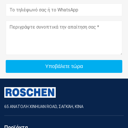
Υποβάλετε τώρα
65 ΑΝΑΤΟΛΉ XINHUAN ROAD, ΣΑΓΚΆΗ, ΚΊΝΑ
Προϊόντα