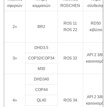
εργασίας
περιστροφική ταχύτητα
σε 0,5 MPA
σφυριών
κομματιών
ROSCHEN
σύνδεσης
1.0 ~ 2,5
20 ~ 35 περιστροφή/
ROS 11
RD50
28 Hz
2»
MPA
BR2
λεπτό
ROS 22
κιβώτιο
DHD3.5
API 2 3/8»
3»
COP32/COP34
ROS 32
κανονισμός
M30
DHD340
COP44
API 2 3/8»
4»
QL40
ROS 34
κανονισμός