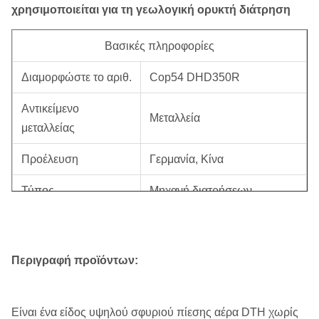
χρησιμοποιείται για τη γεωλογική ορυκτή διάτρηση
Βασικές πληροφορίες
Διαμορφώστε το αριθ.
Cop54 DHD350R
Αντικείμενο
Μεταλλεία
μεταλλείας
Προέλευση
Γερμανία, Κίνα
Τύπος
Μηχανή διατρήσεων
Εμπορικό σήμα
Roschen
Κώδικας HS
84123100
Περιγραφή προϊόντων:
Μεταλλεία, μηχανήματα
Αντικείμενο
μεταλλεύματος, πέτρινο
Είναι ένα είδος υψηλού σφυριού πίεσης αέρα DTH χωρίς
μεταλλείας