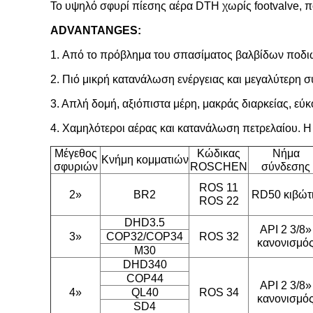
Το υψηλό σφυρί πίεσης αέρα DTH χωρίς footvalve, πο
ADVANTANGES:
1. Από το πρόβλημα του σπασίματος βαλβίδων ποδιών
2. Πιό μικρή κατανάλωση ενέργειας και μεγαλύτερη 
3. Απλή δομή, αξιόπιστα μέρη, μακράς διαρκείας, εύ
4. Χαμηλότεροι αέρας και κατανάλωση πετρελαίου. Η
Μέγεθος
Κώδικας
Νήμα
Κνήμη κομματιών
σφυριών
ROSCHEN
σύνδεσης
ROS 11
2»
BR2
RD50 κιβώτ
ROS 22
DHD3.5
API 2 3/8»
3»
COP32/COP34
ROS 32
κανονισμό
M30
DHD340
COP44
API 2 3/8»
4»
QL40
ROS 34
κανονισμό
SD4