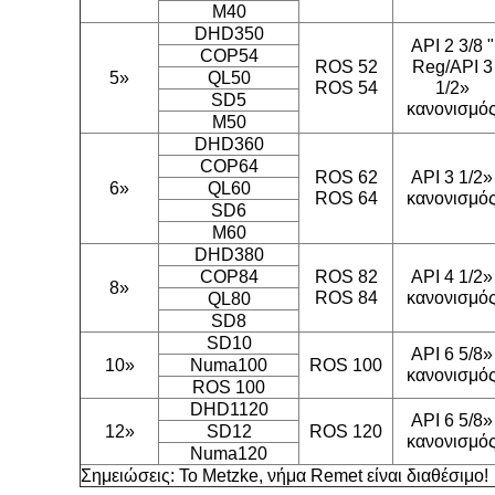
M40
DHD350
API 2 3/8 "
COP54
ROS 52
Reg/API 3
5»
QL50
ROS 54
1/2»
SD5
κανονισμό
M50
DHD360
COP64
ROS 62
API 3 1/2»
6»
QL60
ROS 64
κανονισμό
SD6
M60
DHD380
COP84
ROS 82
API 4 1/2»
8»
ROS 84
κανονισμό
QL80
SD8
SD10
API 6 5/8»
10»
Numa100
ROS 100
κανονισμό
ROS 100
DHD1120
API 6 5/8»
12»
SD12
ROS 120
κανονισμό
Numa120
Σημειώσεις: Το Metzke, νήμα Remet είναι διαθέσιμο!