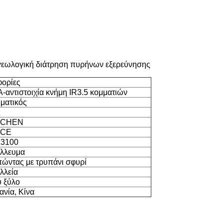
γεωλογική διάτρηση πυρήνων εξερεύνησης
φορίες
-αντιστοιχία κνήμη IR3.5 κομματιών
ματικός
ς
SCHEN
 CE
23100
λλευμα
ώντας με τρυπάνι σφυρί
λλεία
 ξύλο
ανία, Κίνα