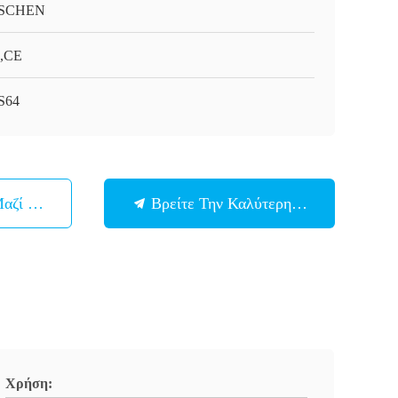
SCHEN
,CE
S64
Μαζί Μας
Βρείτε Την Καλύτερη Τιμή
Χρήση: