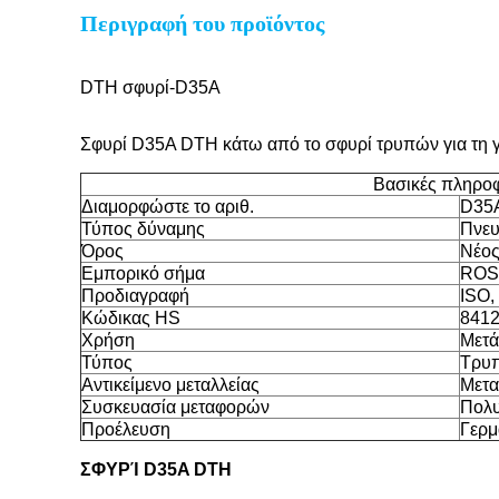
Περιγραφή του προϊόντος
DTH σφυρί-D35A
Σφυρί D35A DTH κάτω από το σφυρί τρυπών για τη 
Βασικές πληρο
Διαμορφώστε το αριθ.
D35A
Τύπος δύναμης
Πνευ
Όρος
Νέο
Εμπορικό σήμα
RO
Προδιαγραφή
ISO,
Κώδικας HS
841
Χρήση
Μετά
Τύπος
Τρυπ
Αντικείμενο μεταλλείας
Μετα
Συσκευασία μεταφορών
Πολυ
Προέλευση
Γερμ
ΣΦΥΡΊ D35A DTH