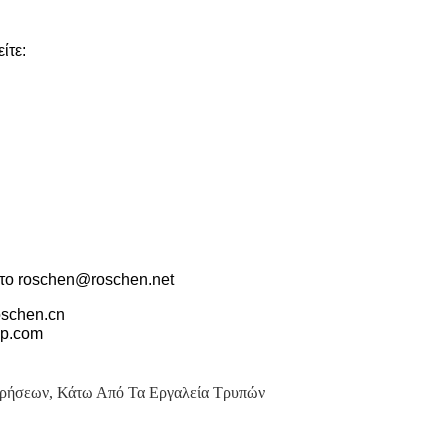
ίτε:
 το roschen@roschen.net
oschen.cn
up.com
τρήσεων
,
Κάτω Από Τα Εργαλεία Τρυπών