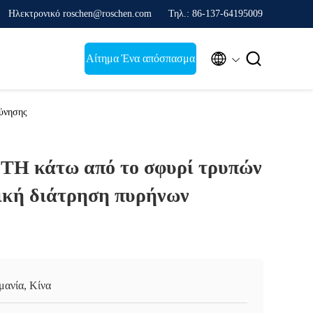
Ηλεκτρονικό roschen@roschen.com
Τηλ.: 86-137-64195009


Αίτημα Ένα απόσπασμα
εύνησης
TH κάτω από το σφυρί τρυπών
γική διάτρηση πυρήνων
μανία, Κίνα