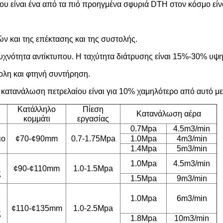
υ είναι ένα από τα πιό προηγμένα σφυριά DTH στον κόσμο είνα
 και της επέκτασης και της συστολής.
συχνότητα αντίκτυπου. Η ταχύτητα διάτρυσης είναι 15%-30% υψ
κολη και φτηνή συντήρηση.
 κατανάλωση πετρελαίου είναι για 10% χαμηλότερο από αυτό με
Κατάλληλο
Πίεση
Κατανάλωση αέρα
κομμάτι
εργασίας
0.7Mpa
4.5m3/min
ιο
¢70-¢90mm
0.7-1.75Mpa
1.0Mpa
4m3/min
1.4Mpa
5m3/min
1.0Mpa
4.5m3/min
¢90-¢110mm
1.0-1.5Mpa
ς
1.5Mpa
9m3/min
1.0Mpa
6m3/min
¢110-¢135mm
1.0-2.5Mpa
ς
1.8Mpa
10m3/min