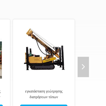
άμπουε άντεξε τη
φορητή υδραυλική μηχανή
τρυπών για τη φορητή
εγκαταστάσεων γεώτρησης
λική εγκατάσταση
διατρήσεων φρεατίων νερού