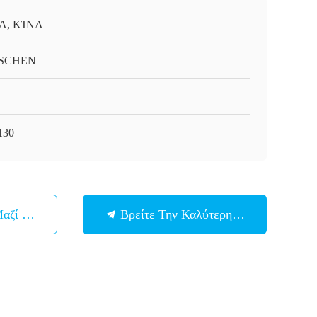
Α, ΚΊΝΑ
SCHEN
130
Μαζί Μας
Βρείτε Την Καλύτερη Τιμή