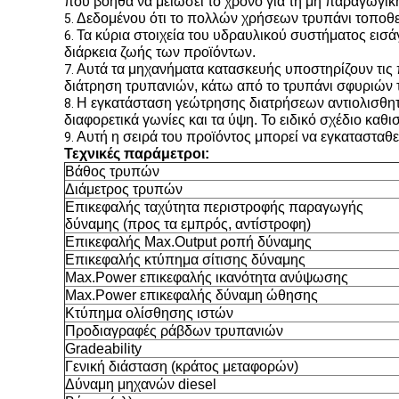
που βοηθά να μειώσει το χρόνο για τη μη παραγωγική 
Δεδομένου ότι το πολλών χρήσεων τρυπάνι τοποθετε
5.
Τα κύρια στοιχεία του υδραυλικού συστήματος εισά
6.
διάρκεια ζωής των προϊόντων.
Αυτά τα μηχανήματα κατασκευής υποστηρίζουν τις
7.
διάτρηση τρυπανιών, κάτω από το τρυπάνι σφυριών
Η εγκατάσταση γεώτρησης διατρήσεων αντιολισθητι
8.
διαφορετικά γωνίες και τα ύψη. Το ειδικό σχέδιο κα
Αυτή η σειρά του προϊόντος μπορεί να εγκατασταθ
9.
Τεχνικές παράμετροι:
Βάθος τρυπών
Διάμετρος τρυπών
Επικεφαλής ταχύτητα περιστροφής παραγωγής
δύναμης (προς τα εμπρός, αντίστροφη)
Επικεφαλής Max.Output ροπή δύναμης
Επικεφαλής κτύπημα σίτισης δύναμης
Max.Power επικεφαλής ικανότητα ανύψωσης
Max.Power επικεφαλής δύναμη ώθησης
Κτύπημα ολίσθησης ιστών
Προδιαγραφές ράβδων τρυπανιών
Gradeability
Γενική διάσταση (κράτος μεταφορών)
Δύναμη μηχανών diesel