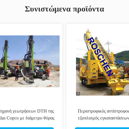
Συνιστώμενα προϊόντα
μηχανή εγκαταστάσεων
Η Ζιμπ
γεώτρησης διατρήσεων βαθιά
διάτρυση 
νερών 400m υδραυλική
υδραυ