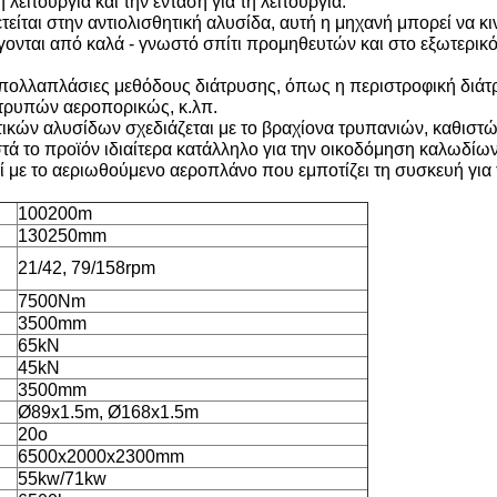
λειτουργία και την ένταση για τη λειτουργία.
ίται στην αντιολισθητική αλυσίδα, αυτή η μηχανή μπορεί να κι
γονται από καλά - γνωστό σπίτι προμηθευτών και στο εξωτερικό 
 πολλαπλάσιες μεθόδους διάτρυσης, όπως η περιστροφική διάτ
 τρυπών αεροπορικώς, κ.λπ.
κών αλυσίδων σχεδιάζεται με το βραχίονα τρυπανιών, καθιστών
θιστά το προϊόν ιδιαίτερα κατάλληλο για την οικοδόμηση καλωδί
εί με το αεριωθούμενο αεροπλάνο που εμποτίζει τη συσκευή γι
100200m
130250mm
21/42, 79/158rpm
7500Nm
3500mm
65kN
45kN
3500mm
Ø89x1.5m, Ø168x1.5m
20o
6500x2000x2300mm
55kw/71kw