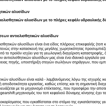
ητικών αλυσίδων
ολισθητικών αλυσίδων με το πλήρες κεφάλι υδραυλικής δύ
σεων αντιολισθητικών αλυσίδων
ισθητικών αλυσίδων είναι ένα είδος πλήρους επικεφαλής (τοπ
τενώς στην κατασκευή της μεγάλης χωρητικότητας προσυμπιέζει
αυτό το προϊόν ισχύει για τη γεωλογική διαχείριση καταστροφή
 αντιολισθητικών αλυσίδων μας είναι ένα ιδανικό εργαλείο γι
ίγειας πηγής, υποστήριξη στεγών σωλήνων σηράγγων, που εμποτ
κών αλυσίδων είναι καλά - λαμβανόμενος λόγω της ισχυρής ικαν
 αποδοτικότητα εργασίας, καθώς επίσης και τη σημαντική διαχε
ευάζεται με το μηχανισμό επέκτασης, που προσφέρει την αποτ
earshift μηχανισμός του τοπ κεφαλιού δύναμης κίνησης έχει το
οκαρίσματος που εγκαθίσταται στο στόμιο της εγκατάστασης γ