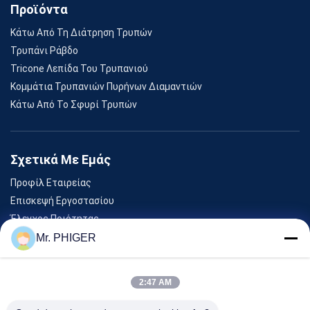
Προϊόντα
Κάτω Από Τη Διάτρηση Τρυπών
Τρυπάνι Ράβδο
Tricone Λεπίδα Του Τρυπανιού
Κομμάτια Τρυπανιών Πυρήνων Διαμαντιών
Κάτω Από Το Σφυρί Τρυπών
Σχετικά Με Εμάς
Προφίλ Εταιρείας
Επισκεψή Εργοστασίου
Έλεγχος Ποιότητας
Sitemap
Mr. PHIGER
Επικοινωνήστε Μαζί Μας
2:47 AM
Εκδηλώσεις