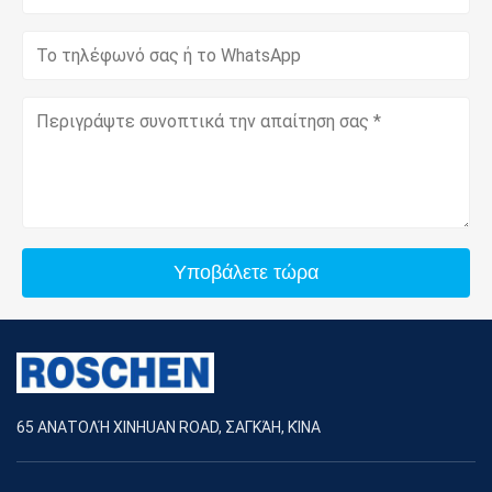
Υποβάλετε τώρα
65 ΑΝΑΤΟΛΉ XINHUAN ROAD, ΣΑΓΚΆΗ, ΚΊΝΑ