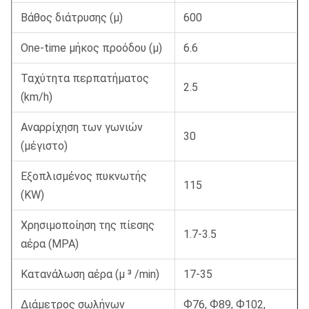
Βάθος διάτρυσης (μ)
600
One-time μήκος προόδου (μ)
6.6
Ταχύτητα περπατήματος
2.5
(km/h)
Αναρρίχηση των γωνιών
30
(μέγιστο)
Εξοπλισμένος πυκνωτής
115
(KW)
Χρησιμοποίηση της πίεσης
1.7-3.5
αέρα (MPA)
Κατανάλωση αέρα (μ ³ /min)
17-35
Διάμετρος σωλήνων
Ф76, Ф89, Ф102,