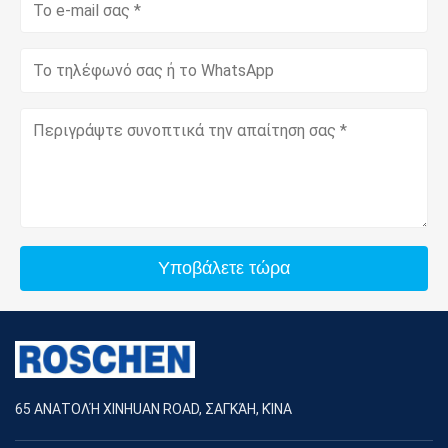
Υποβάλετε τώρα
65 ΑΝΑΤΟΛΉ XINHUAN ROAD, ΣΑΓΚΆΗ, ΚΊΝΑ