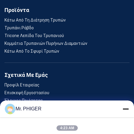
Προϊόντα
Κάτω Από Τη Διάτρηση Τρυπών
Τρυπάνι Ράβδο
Tricone Λεπίδα Του Τρυπανιού
Κομμάτια Τρυπανιών Πυρήνων Διαμαντιών
Κάτω Από Το Σφυρί Τρυπών
Σχετικά Με Εμάς
Προφίλ Εταιρείας
Επισκεψή Εργοστασίου
Έλεγχος Ποιότητας
Sitemap
Mr. PHIGER
Επικοινωνήστε Μαζί Μας
4:23 AM