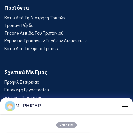
Προϊόντα
Κάτω Από Τη Διάτρηση Τρυπών
Τρυπάνι Ράβδο
Tricone Λεπίδα Του Τρυπανιού
Κομμάτια Τρυπανιών Πυρήνων Διαμαντιών
Κάτω Από Το Σφυρί Τρυπών
Σχετικά Με Εμάς
Προφίλ Εταιρείας
Επισκεψή Εργοστασίου
Έλεγχος Ποιότητας
Sitemap
Mr. PHIGER
Επικοινωνήστε Μαζί Μας
2:07 PM