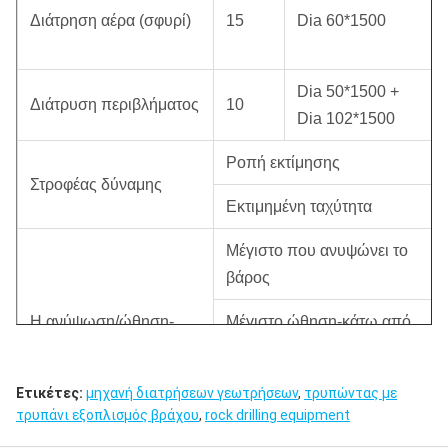
Διάτρηση αέρα (σφυρί)
15
Dia 60*1500
Dia 50*1500 +
Διάτρυση περιβλήματος
10
Dia 102*1500
Ροπή εκτίμησης
Στροφέας δύναμης
Εκτιμημένη ταχύτητα
Μέγιστο που ανυψώνει το
βάρος
Η ανύψωση/ώθηση-
Μέγιστο ώθηση-κάτω από
κατεβάζει το σύστημα
τη δύναμη
Μέγιστο που ανυψώνει την
Ετικέτες:
μηχανή διατρήσεων γεωτρήσεων
,
τρυπώντας με
τρυπάνι εξοπλισμός βράχου
,
rock drilling equipment
ταχύτητα