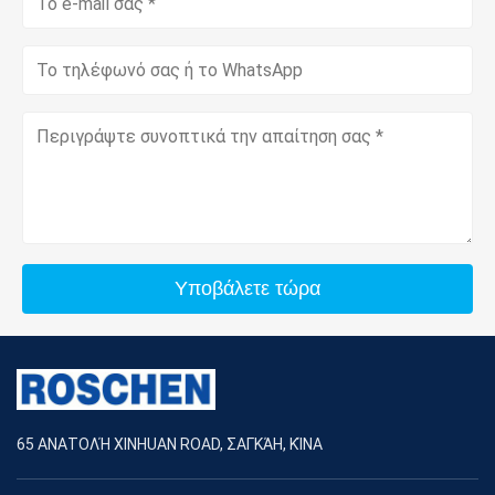
Συνολική μετατόπιση
Συμπιεστής ελίκων
αεροπλάνου
Πίεση
Υποβάλετε τώρα
65 ΑΝΑΤΟΛΉ XINHUAN ROAD, ΣΑΓΚΆΗ, ΚΊΝΑ