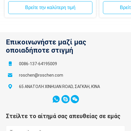
ταξιδιού
Μέγιστο φορτίο
400kg
Βρείτε την καλύτερη τιμή
Βρείτ
Αναρρίχηση της γωνίας
30%
Κλίση της κλίσης
Περισσότε
Επικοινωνήστε μαζί μας
Πίσω γωνία ρόλων
Περισσότε
οποιαδήποτε στιγμή
Περίπου εργασία 2150*900*26
Γενική διάσταση
0086-137-64195009
Περίπου κίνηση 2550*900*145
roschen@roschen.com
65 ΑΝΑΤΟΛΉ XINHUAN ROAD, ΣΑΓΚΆΗ, ΚΊΝΑ
Αντλία λάσπης
Επιλογή δύναμης βενζίνης
εμβόλων
ή diesel
Στείλτε το αίτημά σας απευθείας σε εμάς