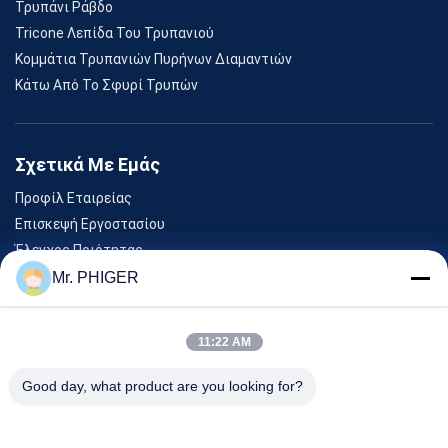
Τρυπάνι Ράβδο
Tricone Λεπίδα Του Τρυπανιού
Κομμάτια Τρυπανιών Πυρήνων Διαμαντιών
Κάτω Από Το Σφυρί Τρυπών
Σχετικά Με Εμάς
Προφίλ Εταιρείας
Επισκεψή Εργοστασίου
Έλεγχος Ποιότητας
Sitemap
Mr. PHIGER
Επικοινωνήστε Μαζί Μας
11:22 AM
Εκδηλώσεις
Good day, what product are you looking for?
Υποθέσεις
Ειδήσεις