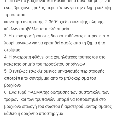
1. Jti-DPT ο βραχίονας και Positioner ο συνδυασμός είναι
ένας βραχίονας ρόλος-πέρα-τύπων για την πλήρη κάλυψη
προσώπου
ικανότητα ανατροπής 2. 360º σχέδιο κάλυψης πλήρης-
κύκλων αποβάλλει τα τυφλά σημεία
3. Η περιστροφή και στις δύο κατευθύνσεις επιτρέπει στο
λουρί μανικών για να κρατηθεί σαφές από τη ζημία ή το
στρίψιμο
4. Η ανατροπή φθάνει στις χαμηλότερες τρύπες toe στο
κατώτατο σημείο του προσώπου σηράγγων
5. Ο εντελώς εσωκλειόμενος μηχανισμός περιστροφής
αποτρέπει τα συντρίμμια από το μπλοκάρισμα του
βραχίονα
6. Ένα ευρύ ΦΑΣΜΑ της διάτρυσης των συστατικών, των
τροφών, και των τρυπανιών μπορεί να τοποθετηθεί στο
βραχίονα επιλογή του σωστού ή αριστερού μονταρίσματος
κάθετο ή οριζόντιο υποστήριγμα