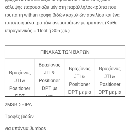
κάλυψης παρουσιάζει μέγιστη παράλληλος-τρύπα που
τρυπά τη withan τροφή βιδών κοχυλιών αργιλίου και ένα
τυποποιημένο τρυπάνι ανεμοτράτων με τρυπάνι. (Κάθε
τετραγωνικός = 1foot ή 305 χιλ.)
ΠΙΝΑΚΑΣ ΤΩΝ ΒΑΡΩΝ
Βραχίονας
Βραχίονας
Βραχίονας
Βραχίονας
JTI &
JTI &
JTI &
JTI &
Positioner
Positioner
Positioner
Positioner
DPT με
DPT με μια
DPT με μια
DPT
μια
επέκταση
επέκταση
χωρίς μια
επέκταση
2MSB ΣΕΙΡΑ
τροφών 3
τροφών 5
επέκταση
τροφών 2
πόδ. (.91
πόδ. (1,5
Τροφές βιδών
τροφών
πόδ. (.61
μ)
μ)
μ)
για υπόγεια Jumbos