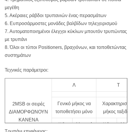
μεγέθη
5. Ακέραιες ράβδοι τρυπανιών ένας-περασμάτων
6. Ευπροσάρμοστες μονάδες βαλβίδων τηλεχειρισμού
7. Αυτοματοποιημένοι έλεγχοι κύκλων μπουτόν τρυπώντας
με τρυπάνι
8. Όλοι οι τύποι Positioners, βραχιόνων, και τοποθετώντας
συστημάτων
Τεχνικές παράμετροι:
Λ
Τ
Γενικό μήκος να
Χαρακτηριστι
2MSB οι σειρές
τοποθετήσει μόνο
μήκος ταξιδιο
ΔΙΑΜΟΡΦΩΝΟΥΝ
ΚΑΝΕΝΑ
U.S.
Μετρικό
U.S.
Μετρ
2MSB144
Τρυπάνι επιφάνειας:
Ίντσες
Ίντσες