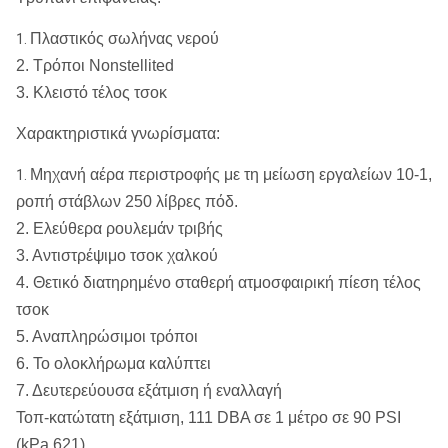
χιλ.
χιλ
Πλαστικός σωλήνας νερού
1.
183
4648
145
368
2. Τρόποι Nonstellited
3. Κλειστό τέλος τσοκ
Χαρακτηριστικά γνωρίσματα:
Μηχανή αέρα περιστροφής με τη μείωση εργαλείων 10-1,
1.
ροπή στάβλων 250 λίβρες πόδ.
2. Ελεύθερα ρουλεμάν τριβής
3. Αντιστρέψιμο τσοκ χαλκού
4. Θετικό διατηρημένο σταθερή ατμοσφαιρική πίεση τέλος
τσοκ
5. Αναπληρώσιμοι τρόποι
6. Το ολοκλήρωμα καλύπτει
7. Δευτερεύουσα εξάτμιση ή εναλλαγή
Τοπ-κατώτατη εξάτμιση, 111 DBA σε 1 μέτρο σε 90 PSI
(kPa 621)