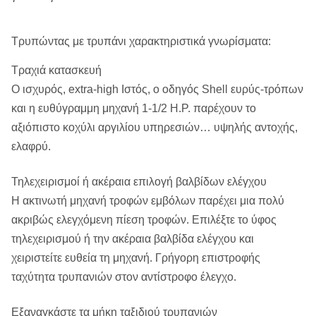
2207
2185
2283
2305
Τρυπώντας με τρυπάνι χαρακτηριστικά γνωρίσματα:
λίβρες
λίβρες
λίβρες
λίβρες
Τραχιά κατασκευή
Ο ισχυρός, extra-high Ιστός, ο οδηγός Shell ευρύς-τρόπων
1001 κλ
991 κλ
1036 κλ
1046 κλ
και η ευθύγραμμη μηχανή 1-1/2 Η.Ρ. παρέχουν το
αξιόπιστο κοχύλι αργιλίου υπηρεσιών… υψηλής αντοχής,
ελαφρύ.
Τηλεχειρισμοί ή ακέραια επιλογή βαλβίδων ελέγχου
Η ακτινωτή μηχανή τροφών εμβόλων παρέχει μια πολύ
ακριβώς ελεγχόμενη πίεση τροφών. Επιλέξτε το ύφος
τηλεχειρισμού ή την ακέραια βαλβίδα ελέγχου και
χειριστείτε ευθεία τη μηχανή. Γρήγορη επιστροφής
ταχύτητα τρυπανιών στον αντίστροφο έλεγχο.
Εξαναγκάστε τα μήκη ταξιδιού τρυπανιών