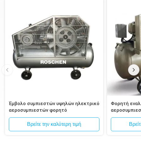
Έμβολο συμπιεστών υψηλών ηλεκτρικό
Φορητή εναλ
αεροσυμπιεστών φορητό
αεροσυμπιε
Βρείτε την καλύτερη τιμή
Βρείτ