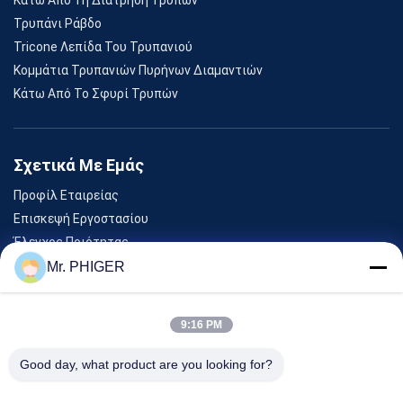
Τρυπάνι Ράβδο
Tricone Λεπίδα Του Τρυπανιού
Κομμάτια Τρυπανιών Πυρήνων Διαμαντιών
Κάτω Από Το Σφυρί Τρυπών
Σχετικά Με Εμάς
Προφίλ Εταιρείας
Επισκεψή Εργοστασίου
Έλεγχος Ποιότητας
Sitemap
Mr. PHIGER
Επικοινωνήστε Μαζί Μας
9:16 PM
Εκδηλώσεις
Good day, what product are you looking for?
Υποθέσεις