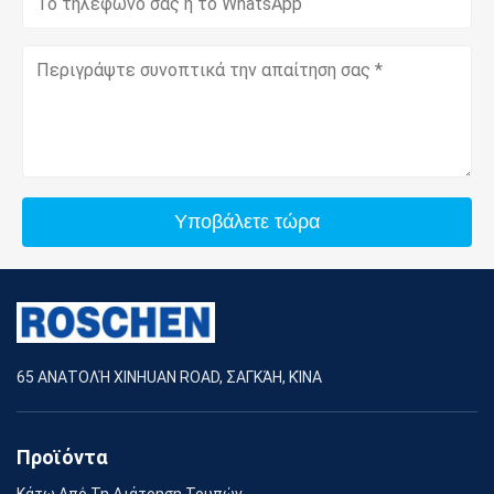
Υποβάλετε τώρα
65 ΑΝΑΤΟΛΉ XINHUAN ROAD, ΣΑΓΚΆΗ, ΚΊΝΑ
Προϊόντα
Κάτω Από Τη Διάτρηση Τρυπών