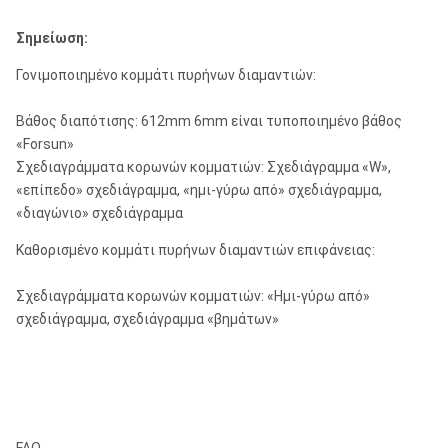
WF σειρά:
HWF, PWF, SWF, UWF, ZWF
Σημείωση:
Σειρά WG:
EWG, AWG, BWG, NWG, HWG
Γονιμοποιημένο κομμάτι πυρήνων διαμαντιών:
WM σειρά:
EWM, AWM, BWM, NWM
Βάθος διαπότισης: 612mm 6mm είναι τυποποιημένο βάθος
«Forsun»
Σειρά
RWT, EWT, AWT, NWT, HWT
Σχεδιαγράμματα κορωνών κομματιών: Σχεδιάγραμμα «W»,
ΒΑΡΟΥΣ:
«επίπεδο» σχεδιάγραμμα, «ημι-γύρω από» σχεδιάγραμμα,
Άλλοι:
NMLC, HMLC, LTK48, LTK60, EWK, AWK
«διαγώνιο» σχεδιάγραμμα
Καθορισμένο κομμάτι πυρήνων διαμαντιών επιφάνειας:
Σχεδιαγράμματα κορωνών κομματιών: «Ημι-γύρω από»
σχεδιάγραμμα, σχεδιάγραμμα «βημάτων»