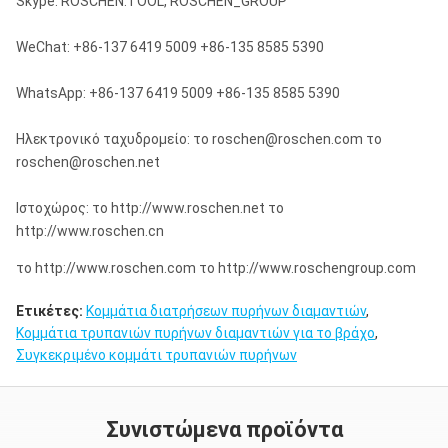
Skype: ROSCHEN.TOOL, ROSCHEN_GROUP
WeChat: +86-137 6419 5009 +86-135 8585 5390
WhatsApp: +86-137 6419 5009 +86-135 8585 5390
Ηλεκτρονικό ταχυδρομείο: το roschen@roschen.com το
roschen@roschen.net
Ιστοχώρος: το http://www.roschen.net το
http://www.roschen.cn
το http://www.roschen.com το http://www.roschengroup.com
Ετικέτες:
Κομμάτια διατρήσεων πυρήνων διαμαντιών
,
Κομμάτια τρυπανιών πυρήνων διαμαντιών για το βράχο
,
Συγκεκριμένο κομμάτι τρυπανιών πυρήνων
Συνιστώμενα προϊόντα