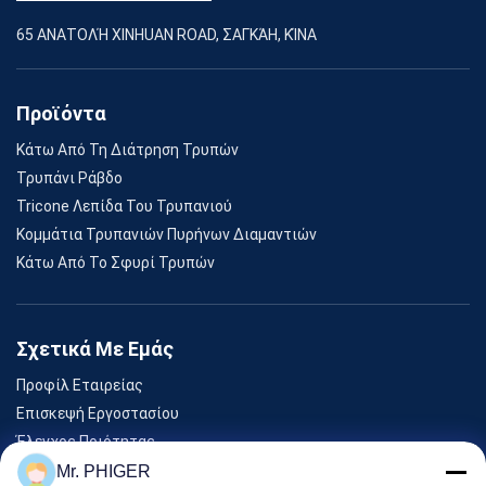
65 ΑΝΑΤΟΛΉ XINHUAN ROAD, ΣΑΓΚΆΗ, ΚΊΝΑ
Προϊόντα
Κάτω Από Τη Διάτρηση Τρυπών
Τρυπάνι Ράβδο
Tricone Λεπίδα Του Τρυπανιού
Κομμάτια Τρυπανιών Πυρήνων Διαμαντιών
Κάτω Από Το Σφυρί Τρυπών
Σχετικά Με Εμάς
Προφίλ Εταιρείας
Επισκεψή Εργοστασίου
Έλεγχος Ποιότητας
Sitemap
Mr. PHIGER