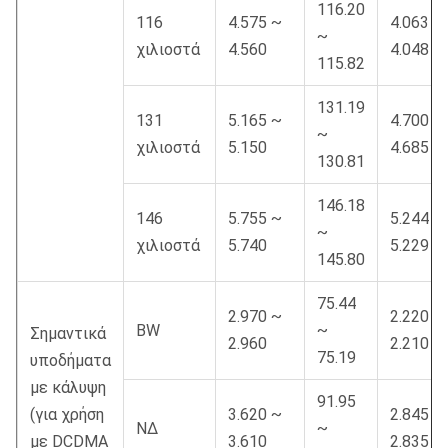
116.20
116
4.575 ~
4.063 ~
~
χιλιοστά
4.560
4.048
115.82
131.19
131
5.165 ~
4.700 ~
~
χιλιοστά
5.150
4.685
130.81
146.18
146
5.755 ~
5.244 ~
~
χιλιοστά
5.740
5.229
145.80
75.44
2.970 ~
2.220 ~
BW
~
Σημαντικά
2.960
2.210
75.19
υποδήματα
με κάλυψη
91.95
(για χρήση
3.620 ~
2.845 ~
ΝΔ
~
με DCDMA
3.610
2.835