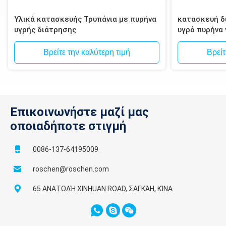
Υλικά κατασκευής Τρυπάνια με πυρήνα
κατασκευή δι
υγρής διάτρησης
υγρό πυρήνα
τοιχοποιία, 
Βρείτε την καλύτερη τιμή
Βρείτ
Επικοινωνήστε μαζί μας
οποιαδήποτε στιγμή
0086-137-64195009
roschen@roschen.com
65 ΑΝΑΤΟΛΉ XINHUAN ROAD, ΣΑΓΚΆΗ, ΚΊΝΑ