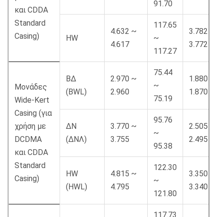
91.70
και CDDA
Standard
117.65
4.632 ~
3.782 ~
Casing)
HW
~
4.617
3.772
117.27
75.44
ΒΔ
2.970 ~
1.880 ~
~
Μονάδες
(BWL)
2.960
1.870
75.19
Wide-Kert
Casing (για
95.76
χρήση με
ΔΝ
3.770 ~
2.505 ~
~
DCDMA
(ΔΝΛ)
3.755
2.495
95.38
και CDDA
Standard
122.30
HW
4.815 ~
3.350 ~
Casing)
~
(HWL)
4.795
3.340
121.80
117.73