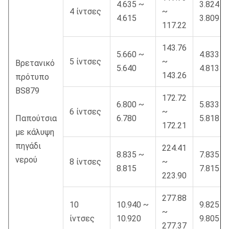
4.635 ~
3.824 ~
4 ίντσες
~
4.615
3.809
117.22
143.76
5.660 ~
4.833 ~
5 ίντσες
~
Βρετανικό
5.640
4.813
143.26
πρότυπο
BS879
172.72
6.800 ~
5.833 ~
6 ίντσες
~
Παπούτσια
6.780
5.818
172.21
με κάλυψη
πηγάδι
224.41
8.835 ~
7.835 ~
νερού
8 ίντσες
~
8.815
7.815
223.90
277.88
10
10.940 ~
9.825 ~
~
ίντσες
10.920
9.805
277.37