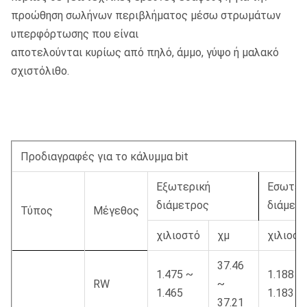
προώθηση σωλήνων περιβλήματος μέσω στρωμάτων
υπερφόρτωσης που είναι
αποτελούνται κυρίως από πηλό, άμμο, γύψο ή μαλακό
σχιστόλιθο.
Προδιαγραφές για το κάλυμμα bit
Εξωτερική
Εσωτερ
διάμετρος
διάμετ
Τύπος
Μέγεθος
χιλιοστό
χμ
χιλιοστ
37.46
1.475 ~
1.188 ~
RW
~
1.465
1.183
37.21