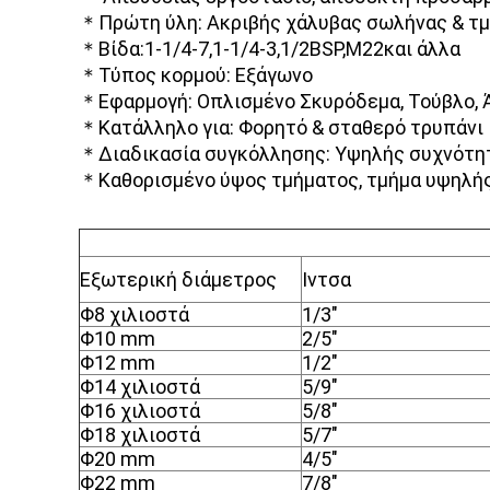
＊Πρώτη ύλη: Ακριβής χάλυβας σωλήνας & τμ
＊Βίδα:1-1/4-7,1-1/4-3,1/2BSP,M22και άλλα
＊Τύπος κορμού: Εξάγωνο
＊Εφαρμογή: Οπλισμένο Σκυρόδεμα, Τούβλο, 
＊Κατάλληλο για: Φορητό & σταθερό τρυπάνι
＊Διαδικασία συγκόλλησης: Υψηλής συχνότητ
＊Καθορισμένο ύψος τμήματος, τμήμα υψηλής 
Εξωτερική διάμετρος
Ιντσα
Φ
8 χιλιοστά
1/3"
Φ
10 mm
2/5"
Φ
12 mm
1/2"
Φ
14 χιλιοστά
5/9"
Φ
16 χιλιοστά
5/8"
Φ
18 χιλιοστά
5/7"
Φ
20 mm
4/5"
Φ
22 mm
7/8"