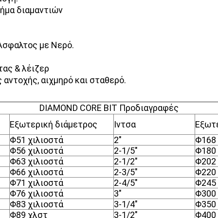
ήμα διαμαντιών
Άσφαλτος με Νερό.
ας & λέιζερ
αντοχής, αιχμηρό και σταθερό.
DIAMOND CORE BIT Προδιαγραφές
Εξωτερική διάμετρος
Ιντσα
Εξωτ
Φ
51 χιλιοστά
2"
Φ
168
Φ
56 χιλιοστά
2-1/5"
Φ
180
Φ
63 χιλιοστά
2-1/2"
Φ
202
Φ
66 χιλιοστά
2-3/5"
Φ
220
Φ
71 χιλιοστά
2-4/5"
Φ
245
Φ
76 χιλιοστά
3"
Φ
300
Φ
83 χιλιοστά
3-1/4"
Φ
350
Φ
89 χλστ
3-1/2"
Φ
400