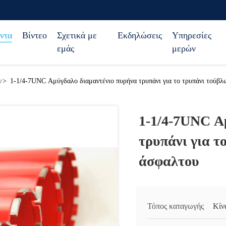
ντα
Βίντεο
Σχετικά με
Εκδηλώσεις
Υπηρεσίες
εμάς
μερών
ν
>
1-1/4-7UNC Αμύγδαλο διαμαντένιο πυρήνα τρυπάνι για το τρυπάνι τούβλ
1-1/4-7UNC Α
τρυπάνι για τ
άσφαλτου
Τόπος καταγωγής
Κίν