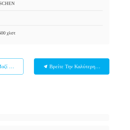
SCHEN
600 χλστ
Μαζί Μας
Βρείτε Την Καλύτερη Τιμή