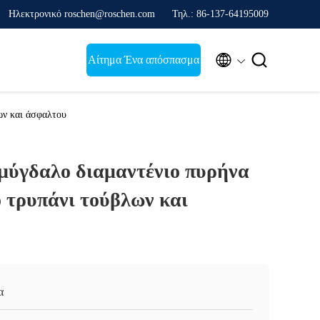
Ηλεκτρονικό roschen@roschen.com
Τηλ.: 86-137-64195009


Αίτημα Ένα απόσπασμα
ων και άσφαλτου
μύγδαλο διαμαντένιο πυρήνα
ο τρυπάνι τούβλων και
α