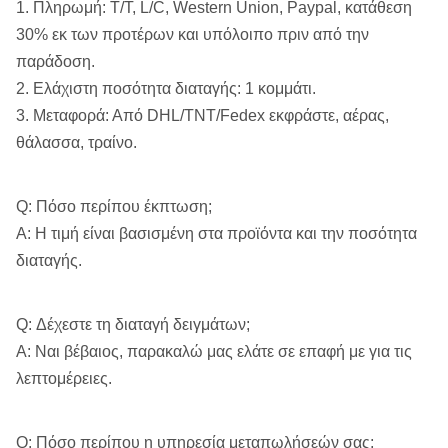
1. Πληρωμή: T/T, L/C, Western Union, Paypal, κατάθεση
ενιαίος-
30% εκ των προτέρων και υπόλοιπο πριν από την
σχοινιών (KN)
παράδοση.
2. Ελάχιστη ποσότητα διαταγής: 1 κομμάτι.
Ταχύτητα
3. Μεταφορά: Από DHL/TNT/Fedex εκφράστε, αέρας,
ανελκυστήρων
Τύμπανο
0,606, 2,2, 3,35
θάλασσα, τραίνο.
ενιαίος-
σχοινιών (m/s)
Q: Πόσο περίπου έκπτωση;
Διάμετρος
160
Α: Η τιμή είναι βασισμένη στα προϊόντα και την ποσότητα
(χιλ.)
διαταγής.
Σχοινί Dia.
12
(χιλ.)
Q: Δέχεστε τη διαταγή δειγμάτων;
Α: Ναι βέβαιος, παρακαλώ μας ελάτε σε επαφή με για τις
Ικανότητα (μ)
30
λεπτομέρειες.
Πρότυπο
Cbf-f418-ΟΡΟΣ
Q: Πόσο περίπου η υπηρεσία μεταπωλήσεών σας;
Όγκος