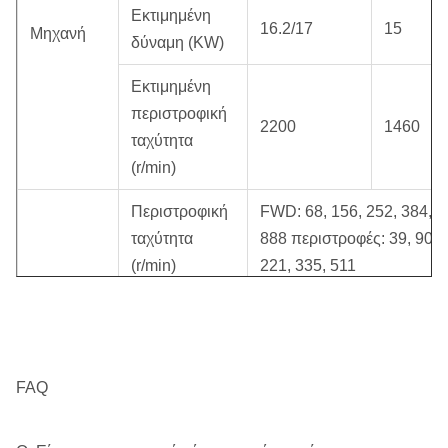
Εκτιμημένη
16.2/17
15
Μηχανή
δύναμη (KW)
Εκτιμημένη
περιστροφική
2200
1460
ταχύτητα
(r/min)
Περιστροφική
FWD: 68, 156, 252, 384, 5
ταχύτητα
888 περιστροφές: 39, 90, 
(r/min)
221, 335, 511
Άξονας
Διάμετρος
Ø65 (Ø59 Χ hexagon 53)
(χιλ.)
Μέγιστη ροπή
FAQ
1750
(Ν μ)