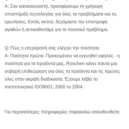
18
Α: Σαν κατασκευαστή, προσφέρουμε τη γρήγορη
(ml/min)
υποστήριξη τεχνολογίας για όλες τα προβλήματα και τις
Εκτιμημένη
Υδραυλικό
ερωτήσεις. Εκτός αυτού, δεχόμαστε την επιστροφή
12
πίεση (MPA)
σύστημα
αγαθών ή αντικαθιστάμε για το ποιοτικό πρόβλημα.
Εκτιμημένη
περιστροφική
Q: Πώς η επιχείρησή σας ελέγχει την ποιότητα;
1500
ταχύτητα
Α: Ποιότητα πρώτα. Προκειμένου να εγγυηθεί υψηλός - η
(r/min)
ποιότητα για τα προϊόντα μας, Roschen κάνει πάντα μια
σοβαρή επιθεώρηση για όλες τα προϊόντα και τις πρώτες
Κτύπημα κυλίνδρων
ύλες στην ακριβή διαδικασία. Έχουμε λάβει το
360
πετρελαίου (χιλ.)
πιστοποιητικό ISO9001: 2000 το 2004.
Γωνία διάτρυσης
0 έως 360 βαθμός
Διάσταση (Λ Χ W Χ Χ) (χιλ.)
1630 X 800 X 1530
Για περισσότερες πληροφορίες παρακαλώ απευθυνθείτε:
Βάρος (αποκλείστε τη
710