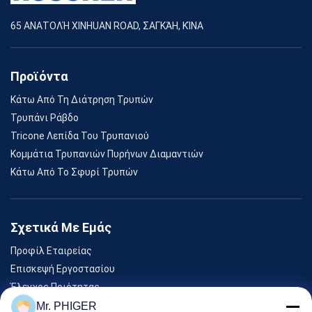
65 ΑΝΑΤΟΛΉ XINHUAN ROAD, ΣΑΓΚΆΗ, ΚΊΝΑ
Προϊόντα
Κάτω Από Τη Διάτρηση Τρυπών
Τρυπάνι Ράβδο
Tricone Λεπίδα Του Τρυπανιού
Κομμάτια Τρυπανιών Πυρήνων Διαμαντιών
Κάτω Από Το Σφυρί Τρυπών
Σχετικά Με Εμάς
Προφίλ Εταιρείας
Επισκεψή Εργοστασίου
Έλεγχος Ποιότητας
Sitemap
Mr. PHIGER