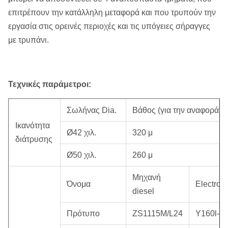
επιτρέπουν την κατάλληλη μεταφορά και που τρυπούν την
εργασία στις ορεινές περιοχές και τις υπόγειες σήραγγες
με τρυπάνι.
Τεχνικές παράμετροι:
Σωλήνας Dia.
Βάθος (για την αναφορά)
Ικανότητα
Ø42 χιλ.
320 μ
διάτρυσης
Ø50 χιλ.
260 μ
Μηχανή
Όνομα
Electrom
diesel
Πρότυπο
ZS1115M/L24
Y160l-4