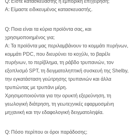
Q: Είστε κατασκευαστής ή εμπορική επιχείρηση;
Τύπος
Σίτιση διπλός-κυλίνδρων
Α: Είμαστε ειδικευμένος κατασκευαστής.
Μέγιστη
δύναμη
60 (εκτιμημένος)
Q: Ποια είναι τα κύρια προϊόντα σας, και
ανελκυστήρων
χρησιμοποιημένος για;
(KN)
Σύστημα
Α: Τα προϊόντα μας περιλαμβάνουν το κομμάτι πυρήνων,
τροφών
Μέγιστη
κομμάτι PDC, που διευρύνει το κοχύλι, το βαρέλι
ικανότητα
45 (εκτιμημένος)
πυρήνων, το περίβλημα, τη ράβδο τρυπανιών, τον
τροφών (KN)
εξοπλισμό SPT, τη δειγματοληπτική συσκευή της Shelby,
την εγκατάσταση γεώτρησης τρυπανιών και άλλα
Απόσταση
τρυπώντας με τρυπάνι μέρη.
500
τροφών (χιλ.)
Χρησιμοποιούνται για την ορυκτή εξερεύνηση, τη
γεωλογική διάτρηση, τη γεωτεχνικές εφαρμοσμένη
Τύπος
Πλανητικός τύπος
μηχανική και την εδαφολογική δειγματοληψία.
Μέγιστη
ικανότητα
Q: Πόσο περίπου οι όροι παράδοσης;
ανελκυστήρων
22