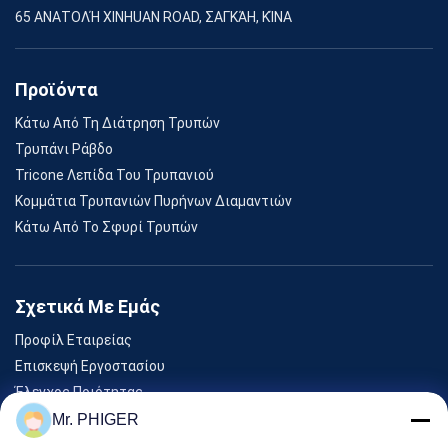
65 ΑΝΑΤΟΛΉ XINHUAN ROAD, ΣΑΓΚΆΗ, ΚΊΝΑ
Προϊόντα
Κάτω Από Τη Διάτρηση Τρυπών
Τρυπάνι Ράβδο
Tricone Λεπίδα Του Τρυπανιού
Κομμάτια Τρυπανιών Πυρήνων Διαμαντιών
Κάτω Από Το Σφυρί Τρυπών
Σχετικά Με Εμάς
Προφίλ Εταιρείας
Επισκεψή Εργοστασίου
Έλεγχος Ποιότητας
Sitemap
Mr. PHIGER
Επικοινωνήστε Μαζί Μας