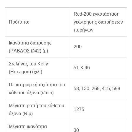
Rcd-200 εγκατάσταση
Πρότυπο:
γεώτρησης διατρήσεων
πυρήνων
Ικανότητα διάτρυσης
200
(ΡΆΒΔΟΣ Ø42) (μ)
Σωλήνας του Kelly
51 X 46
(Hexagon) (χιλ.)
Περιστροφική ταχύτητα του
58, 130, 268, 415, 598
κάθετου άξονα (r/min)
Μέγιστη ροπή του κάθετου
1275
άξονα (Ν μ)
Μέγιστη ικανότητα
30