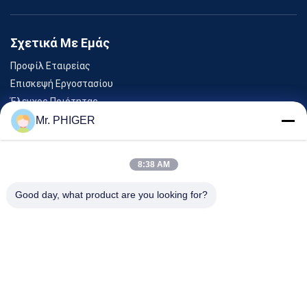
Σχετικά Με Εμάς
Προφίλ Εταιρείας
Επισκεψή Εργοστασίου
Έλεγχος Ποιότητας
Sitemap
Mr. PHIGER
Επικοινωνήστε Μαζί Μας
8:38 AM
Εκδηλώσεις
Good day, what product are you looking for?
Υποθέσεις
Ειδήσεις
Επικοινωνήστε Μαζί Μας