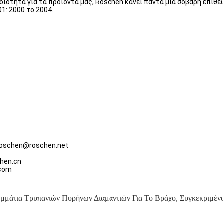
ποιότητα για τα προϊόντα μας, Roschen κάνει πάντα μια σοβαρή επιθε
1: 2000 το 2004.
roschen@roschen.net
chen.cn
.com
μμάτια Τρυπανιών Πυρήνων Διαμαντιών Για Το Βράχο
,
Συγκεκριμέν