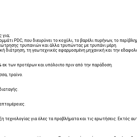
 για;
μμάτι PDC, που διευρύνει το κοχύλι, το βαρέλι πυρήνων, το περίβλη
εώτρησης τρυπανιών και άλλα τρυπώντας με τρυπάνι μέρη.
ική διάτρηση, τη γεωτεχνικές εφαρμοσμένη μηχανική και την εδαφολ
0% εκ των προτέρων και υπόλοιπο πριν από την παράδοση.
σα, τραίνο.
διαταγής.
λεπτομέρειες.
η τεχνολογίας για όλες τα προβλήματα και τις ερωτήσεις. Εκτός αυ