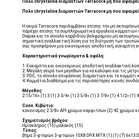
Πολυ chrystaline διαμαντιών Terracore μη που αφαιρε
Πολυ chrystaline διαμαντιών Terracore μη που αφαιρ
Η σειρά Terracore περιλαμβάνει επίσης την μη-εκπυρήνω
παρέχει επίσης τα συμπληρωματικά εργαλεία κομματιών γ
Diapax και το σύνολο καρβιδίου βολφραμίου μη-εκπυρήνω
σημαντική εναλλακτική λύση για τη διάτρυση των τρυπώ
σας προσφέρουν μια οικονομικώς αποδοτική, εύκαμπτη ε
Χαρακτηριστικά γνωρίσματα & οφέλη:
1. Εύκαμπτη και οικονομικώς αποδοτική εναλλακτική λύσ
2. Μεγάλη σειρά των μεγεθών για να καλύψει και τις μετ
3. PDC, το σύνολο επιφάνειας διαμαντιών και το κομμάτι
4. Κομμάτια διαθέσιμα για τις περισσότερες κοινές συνδέ
Μέγεθος:
2 15/16» (1) 3 (1) 3 3/4» (1) 3 5/8» (1) 3 7/8» (1) 4 1/2» (1) 4
Conn. Κιβώτιο:
κανονισμός 2 3/8» API χρώμιο καρφιτσών (2) 42 χρώμιο κι
Σχηματισμός βράχου:
Ημίσκληρος (15) μαλακός (15)
Τύπος:
βήμα 3-φτερών 3-φτερών 10X8 DPX MTX (1) (1) (7) 6x13 D