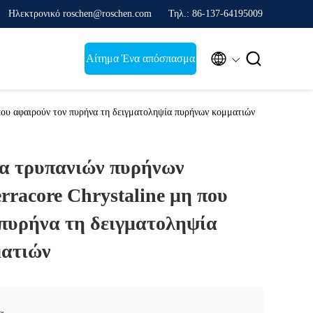
Ηλεκτρονικό roschen@roschen.com
Τηλ.: 86-137-64195009


Αίτημα Ένα απόσπασμα
που αφαιρούν τον πυρήνα τη δειγματοληψία πυρήνων κομματιών
α τρυπανιών πυρήνων
rracore Chrystaline μη που
 πυρήνα τη δειγματοληψία
ματιών