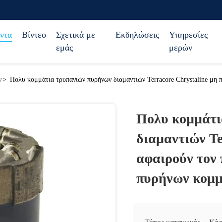
ντα
Βίντεο
Σχετικά με
Εκδηλώσεις
Υπηρεσίες
εμάς
μερών
ν
>
Πολυ κομμάτια τρυπανιών πυρήνων διαμαντιών Terracore Chrystaline μη 
Πολυ κομμάτι
διαμαντιών Te
αφαιρούν τον
πυρήνων κομ