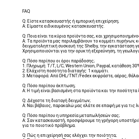
FAQ
Q: Είστε κατασκευαστής ή εμπορική επιχείρηση;
Α: Είμαστε ειδικευμένος κατασκευαστής.
Q: Ποια είναι τα κύρια προϊόντα σας, και χρησιμοποιημένος
Α: Τα προϊόντα μας περιλαμβάνουν το κομμάτι πυρήνων, κο
δειγματοληπτική συσκευή της Shelby, την εγκατάσταση γ
Χρησιμοποιούνται για την ορυκτή εξερεύνηση, τη γεωλογ
Q: Πόσο περίπου οι όροι παράδοσης;
1. Πληρωμή: T/T, L/C, Western Union, Paypal, κατάθεση 3
2. Ελάχιστη ποσότητα διαταγής: 1 κομμάτι.
3. Μεταφορά: Από DHL/TNT/Fedex εκφράστε, αέρας, θάλασ
Q: Πόσο περίπου έκπτωση;
Α: Η τιμή είναι βασισμένη στα προϊόντα και την ποσότητα 
Q: Δέχεστε τη διαταγή δειγμάτων;
Α: Ναι βέβαιος, παρακαλώ μας ελάτε σε επαφή με για τις 
Q: Πόσο περίπου η υπηρεσία μεταπωλήσεών σας;
Α: Σαν κατασκευαστή, προσφέρουμε τη γρήγορη υποστήριξ
για το ποιοτικό πρόβλημα.
Q: Πώς η επιχείρησή σας ελέγχει την ποιότητα;