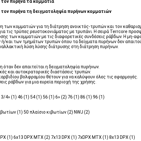
ί τον πυρήνα τα κομμάτια
εί τον πυρήνα τη δειγματοληψία πυρήνων κομματιών
ση των κομματιών για τη διάτρηση ανοικτός-τρυπών και τον καθαρι
ια τις τρύπες ρευστοκονιάματος με τρυπάνι. Η σειρά Terrcore προσφ
σης των κομματιών με τις διαφορετικές συνδέσεις ράβδων. Η μη-αφα
ν ή/και των τμημάτων τρυπών όπου τα δείγματα πυρήνων δεν απαιτού
ναλλακτική λύση λύσης διάτρυσης στη διάτρηση πυρήνων.
η όταν δεν απαιτείται η δειγματοληψία πυρήνων.
ρικές και αυτοκρατορικές διαστάσεις τρυπών.
 καρβιδίου βολφραμίου θέτουν για να καλύψουν όλες τις εφαρμογές.
σεις ράβδων για μια ευρεία περιοχή της χρήσης.
 3/4» (1) 46 (1) 54 (1) 56 (1) 6» (2) 76 (1) 86 (1) 96 (1)
βωτίων (1) 50 πλαίσιο κιβωτίων (2) NWJ (2)
PX (1) 6x13 DPX MTX (2) 7x13 DPX (1) 7xDPX MTX (1) 8x13 DPX (1)