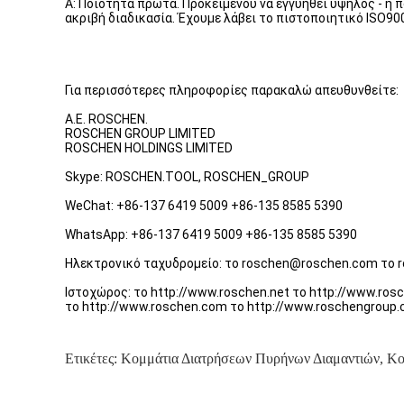
Α: Ποιότητα πρώτα. Προκειμένου να εγγυηθεί υψηλός - η 
ακριβή διαδικασία. Έχουμε λάβει το πιστοποιητικό ISO900
Για περισσότερες πληροφορίες παρακαλώ απευθυνθείτε:
Α.Ε. ROSCHEN.
ROSCHEN GROUP LIMITED
ROSCHEN HOLDINGS LIMITED
Skype: ROSCHEN.TOOL, ROSCHEN_GROUP
WeChat: +86-137 6419 5009 +86-135 8585 5390
WhatsApp: +86-137 6419 5009 +86-135 8585 5390
Ηλεκτρονικό ταχυδρομείο: το roschen@roschen.com το 
Ιστοχώρος: το http://www.roschen.net το http://www.ros
το http://www.roschen.com το http://www.roschengroup
Ετικέτες:
Κομμάτια Διατρήσεων Πυρήνων Διαμαντιών
,
Κο