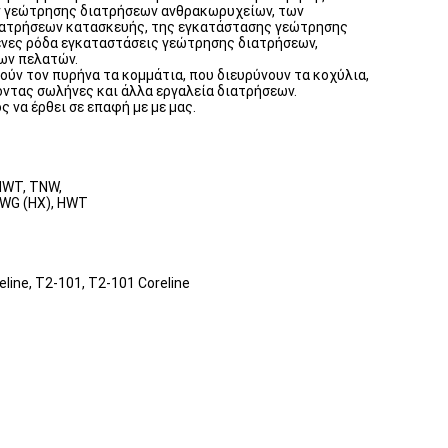
ν γεώτρησης διατρήσεων ανθρακωρυχείων, των
ιατρήσεων κατασκευής, της εγκατάστασης γεώτρησης
ένες ρόδα εγκαταστάσεις γεώτρησης διατρήσεων,
ων πελατών.
ύν τον πυρήνα τα κομμάτια, που διευρύνουν τα κοχύλια,
ντας σωλήνες και άλλα εργαλεία διατρήσεων.
 να έρθει σε επαφή με με μας.
NWT, TNW,
HWG (HX), HWT
line, T2-101, T2-101 Coreline