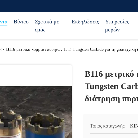
ντα
Βίντεο
Σχετικά με
Εκδηλώσεις
Υπηρεσίες
εμάς
μερών
ν
>
B116 μετρικό κομμάτι πυρήνων Τ. Γ. Tungsten Carbide για τη γεωτεχνική
B116 μετρικό 
Tungsten Carb
διάτρηση πυρ
Τόπος καταγωγής
ΚΙ