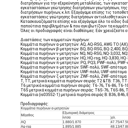
διατρήσεων για την εξερεύνηση μεταλλείας, των εγκατ
εγκαταστάσεων γεώτρησης διατρήσεων γεωτρήσεων, της 
διατρήσεων πυρήνων, κ.λπ. Εξαγάγαμε επίσης τις τοποθ
εγκαταστάσεις γεώτρησης διατρήσεων αντιολισθητικών α
Κατασκευαζόμαστε επίσης και εξαγάγαμε όλο το είδος δι
παπούτσια περιβλημάτων & που εγκιβωτίζουν τα κομμάτι
Όλες οι προδιαγραφές είναι διαθέσιμες. Εάν χρειάζεστε 
Διαστάσεις των κομματιών πυρήνων:
Κομμάτια πυρήνων α-μετρητών: AQ, AQ-RSG, AWG ΤΟ (AX)
Κομμάτια πυρήνων β-μετρητών: BQ, BQ-RSG, BQ-2,400, BQ
Κομμάτια πυρήνων ν-μετρητών: NQ, NQ-RSG, NQ-3,032, NQ
Κομμάτια πυρήνων χ-μετρητών: HQ, HQ-rsg, HQ-3,830, HQ-
Κομμάτια πυρήνων π-μετρητών: PQ, PQ3, PWF-πολύ, PWF
Κομμάτια πυρήνων s-μετρητών: SWF-πολύ, SWF-απότομα
Κομμάτια πυρήνων u-μετρητών: UWF-πολύ, UWF-απότομα
Κομμάτια πυρήνων ζ-μετρητών: ZWF-πολύ, ZWF-απότομα
Τ, TT, μετρικά κομμάτια πυρήνων σειράς T2 &TB: T36, TT46
T6 μετρικά κομμάτια πυρήνων σειράς: T6-76, T6-86, T6-1
T6S μετρικά κομμάτια πυρήνων σειράς: T6S-76, T6S-86, 
Κομμάτια (is03552-1) μετρικά πυρήνα σειράς Β: B36, B46, B
Προδιαγραφές:
Κομμάτια πυρήνων α-μετρητών
Εξωτερική διάμετρος
Μέγεθος
ίντσα
χιλ.
AQ
1.880/1.870
47.75/47.5
Aq-rsg
1.895/1.885
48.13/47.8