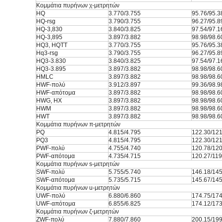
Κομμάτια πυρήνων χ-μετρητών
HQ
3.770/3.755
95.76/95.3
HQ-rsg
3.790/3.755
96.27/95.8
HQ-3,830
3.840/3.825
97.54/97.1
HQ-3,895
3.897/3.882
98.98/98.6
HQ3, HQTT
3.770/3.755
95.76/95.3
Hq3-rsg
3.790/3.755
96.27/95.8
HQ3-3.830
3.840/3.825
97.54/97.1
HQ3-3.895
3.897/3.882
98.98/98.6
HMLC
3.897/3.882
98.98/98.6
HWF-πολύ
3.912/3.897
99.36/98.9
HWF-απότομα
3.897/3.882
98.98/98.6
HWG, HX
3.897/3.882
98.98/98.6
HWM
3.897/3.882
98.98/98.6
HWT
3.897/3.882
98.98/98.6
Κομμάτια πυρήνων π-μετρητών
PQ
4.815/4.795
122.30/121
PQ3
4.815/4.795
122.30/121
PWF-πολύ
4.755/4.740
120.78/120
PWF-απότομα
4.735/4.715
120.27/119
Κομμάτια πυρήνων s-μετρητών
SWF-πολύ
5.755/5.740
146.18/145
SWF-απότομα
5.735/5.715
145.67/145
Κομμάτια πυρήνων u-μετρητών
UWF-πολύ
6.880/6.860
174.75/174
UWF-απότομα
6.855/6.825
174.12/173
Κομμάτια πυρήνων ζ-μετρητών
ZWF-πολύ
7.880/7.860
200.15/199