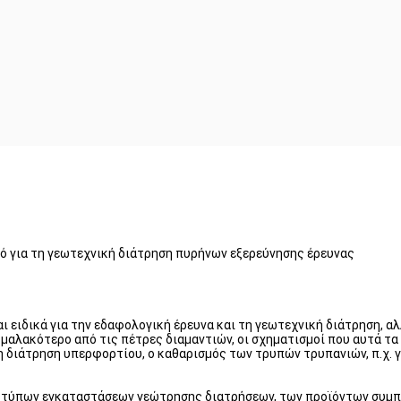
κό για τη γεωτεχνική διάτρηση πυρήνων εξερεύνησης έρευνας
 ειδικά για την εδαφολογική έρευνα και τη γεωτεχνική διάτρηση, αλ
μαλακότερο από τις πέτρες διαμαντιών, οι σχηματισμοί που αυτά τα κ
 διάτρηση υπερφορτίου, ο καθαρισμός των τρυπών τρυπανιών, π.χ. γ
λών τύπων εγκαταστάσεων γεώτρησης διατρήσεων, των προϊόντων συ