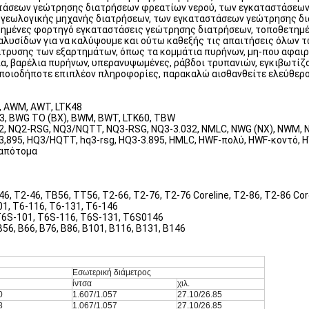
αστάσεων γεώτρησης διατρήσεων φρεατίων νερού, των εγκαταστάσεω
γεωλογικής μηχανής διατρήσεων, των εγκαταστάσεων γεώτρησης δ
ετημένες φορτηγό εγκαταστάσεις γεώτρησης διατρήσεων, τοποθετημ
λυσίδων για να καλύψουμε και ούτω καθεξής τις απαιτήσεις όλων τ
άτρυσης των εξαρτημάτων, όπως τα κομμάτια πυρήνων, μη-που αφαιρο
α, βαρέλια πυρήνων, υπερανυψωμένες, ράβδοι τρυπανιών, εγκιβωτίζο
οποιοδήποτε επιπλέον πληροφορίες, παρακαλώ αισθανθείτε ελεύθερος
, AWM, AWT, LTK48
3, BWG ΤΟ (BX), BWM, BWT, LTK60, TBW
2, NQ2-RSG, NQ3/NQTT, NQ3-RSG, NQ3-3.032, NMLC, NWG (NX), NWM, 
3,895, HQ3/HQTT, hq3-rsg, HQ3-3.895, HMLC, HWF-πολύ, HWF-κοντό, 
-απότομα
, T2-46, TB56, TT56, T2-66, T2-76, T2-76 Coreline, T2-86, T2-86 Core
01, T6-116, T6-131, T6-146
T6S-101, T6S-116, T6S-131, T6S0146
56, B66, B76, B86, B101, B116, B131, B146
Εσωτερική διάμετρος
ίντσα
χιλ.
0
1.607/1.057
27.10/26.85
8
1.067/1.057
27.10/26.85