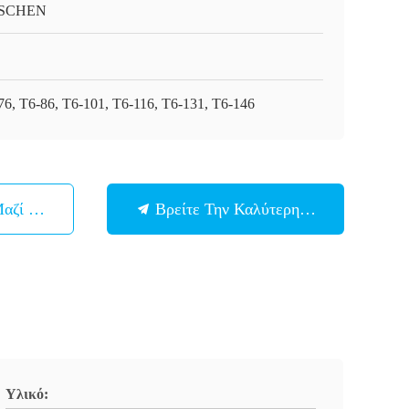
SCHEN
76, T6-86, T6-101, T6-116, T6-131, T6-146
Μαζί Μας
Βρείτε Την Καλύτερη Τιμή
Υλικό: