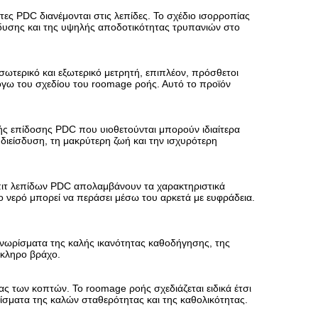
ες PDC διανέμονται στις λεπίδες. Το σχέδιο ισορροπίας
ίσδυσης και της υψηλής αποδοτικότητας τρυπανιών στο
εσωτερικό και εξωτερικό μετρητή, επιπλέον, πρόσθετοι
λόγω του σχεδίου του roomage ροής. Αυτό το προϊόν
ής επίδοσης PDC που υιοθετούνται μπορούν ιδιαίτερα
διείσδυση, τη μακρύτερη ζωή και την ισχυρότερη
 μπιτ λεπίδων PDC απολαμβάνουν τα χαρακτηριστικά
 νερό μπορεί να περάσει μέσω του αρκετά με ευφράδεια.
γνωρίσματα της καλής ικανότητας καθοδήγησης, της
σκληρο βράχο.
ας των κοπτών. Το roomage ροής σχεδιάζεται ειδικά έτσι
ίσματα της καλών σταθερότητας και της καθολικότητας.