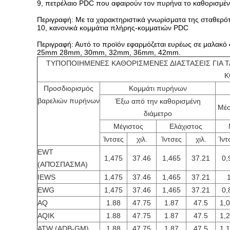
9, πετρέλαιο PDC που αφαιρούν τον πυρήνα το καθορισμέν
Περιγραφή: Με τα χαρακτηριστικά γνωρίσματα της σταθερότ
10, κανονικά κομμάτια πλήρης-κομματιών PDC
Περιγραφή: Αυτό το προϊόν εφαρμόζεται ευρέως σε μαλακό 
25mm 28mm, 30mm, 32mm, 36mm, 42mm.
ΤΥΠΟΠΟΙΗΜΕΝΕΣ ΚΑΘΟΡΙΣΜΕΝΕΣ ΔΙΑΣΤΑΣΕΙΣ ΓΙΑ Τ
Κ
Προσδιορισμός
Κομμάτι πυρήνων
βαρελιών πυρήνων
Έξω από την καθορισμένη
Μέσ
διάμετρο
Μέγιστος
Ελάχιστος
Ίντσες
χιλ.
Ίντσες
χιλ.
Ίντ
EWT
1,475
37.46
1,465
37.21
0,
(ΑΠΌΣΠΑΣΜΑ)
IEWS
1,475
37.46
1,465
37.21
EWG
1,475
37.46
1,465
37.21
0,
AQ
1.88
47.75
1.87
47.5
1,
AQIK
1.88
47.75
1.87
47.5
1,
ATW (ADB-GM)
1.88
47.75
1.87
47.5
1,