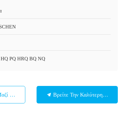
α
SCHEN
 HQ PQ HRQ BQ NQ
Μαζί Μας
Βρείτε Την Καλύτερη Τιμή