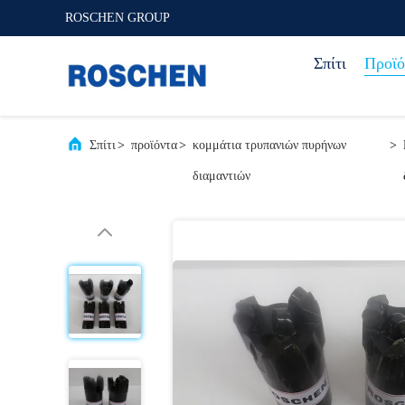
ROSCHEN GROUP
Σπίτι
Προϊό
Σπίτι
>
προϊόντα
>
κομμάτια τρυπανιών πυρήνων
>
διαμαντιών