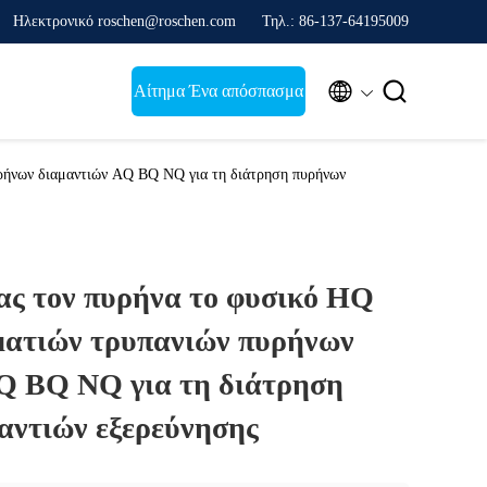
Ηλεκτρονικό roschen@roschen.com
Τηλ.: 86-137-64195009


Αίτημα Ένα απόσπασμα
ήνων διαμαντιών AQ BQ NQ για τη διάτρηση πυρήνων
ς τον πυρήνα το φυσικό HQ
ατιών τρυπανιών πυρήνων
Q BQ NQ για τη διάτρηση
αντιών εξερεύνησης