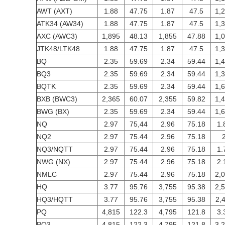
AWT (AXT)
1.88
47.75
1.87
47.5
1,
ATK34 (AW34)
1.88
47.75
1.87
47.5
1,
AXC (AWC3)
1,895
48.13
1,855
47.88
1,
JTK48/LTK48
1.88
47.75
1.87
47.5
1,
BQ
2.35
59.69
2.34
59.44
1,
BQ3
2.35
59.69
2.34
59.44
1,
BQTK
2.35
59.69
2.34
59.44
1,
BXB (BWC3)
2,365
60.07
2,355
59.82
1,
BWG (BX)
2.35
59.69
2.34
59.44
1,
NQ
2.97
75,44
2.96
75.18
1.
NQ2
2.97
75.44
2.96
75.18
NQ3/NQTT
2.97
75.44
2.96
75.18
1.
NWG (NX)
2.97
75.44
2.96
75.18
2.
NMLC
2.97
75.44
2.96
75.18
2,
HQ
3.77
95.76
3,755
95.38
2,
HQ3/HQTT
3.77
95.76
3,755
95.38
2,
PQ
4,815
122.3
4,795
121.8
3.
PQ3
4,815
122.3
4,795
121.8
3,