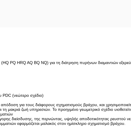
ν (HQ PQ HRQ AQ BQ NQ) για τη διάτρηση πυρήνων διαμαντιών εξερε
υ PDC (νεώτερο σχέδιο)
λή απόδοση για τους διάφορους σχηματισμούς βράχου, και χρησιμοποιείτ
ι τη μακριά ζωή υπηρεσιών. Το προηγμένο γεωμετρικό σχέδιο υιοθετείτα
ματιών
ορης διείσδυσης, της περνώντας, υψηλής αποδοτικότητας ρευστού νερ
ματιών εφαρμόζεται μαλακός στον ημίσκληρο σχηματισμό βράχου.