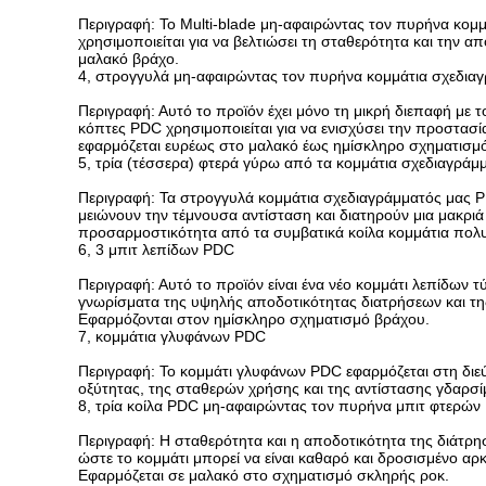
Περιγραφή: Το Multi-blade μη-αφαιρώντας τον πυρήνα κομμά
χρησιμοποιείται για να βελτιώσει τη σταθερότητα και την 
μαλακό βράχο.
4, στρογγυλά μη-αφαιρώντας τον πυρήνα κομμάτια σχεδια
Περιγραφή: Αυτό το προϊόν έχει μόνο τη μικρή διεπαφή με τ
κόπτες PDC χρησιμοποιείται για να ενισχύσει την προστασί
εφαρμόζεται ευρέως στο μαλακό έως ημίσκληρο σχηματισμ
5, τρία (τέσσερα) φτερά γύρω από τα κομμάτια σχεδιαγρά
Περιγραφή: Τα στρογγυλά κομμάτια σχεδιαγράμματός μας P
μειώνουν την τέμνουσα αντίσταση και διατηρούν μια μακρι
προσαρμοστικότητα από τα συμβατικά κοίλα κομμάτια πολ
6, 3 μπιτ λεπίδων PDC
Περιγραφή: Αυτό το προϊόν είναι ένα νέο κομμάτι λεπίδων 
γνωρίσματα της υψηλής αποδοτικότητας διατρήσεων και της
Εφαρμόζονται στον ημίσκληρο σχηματισμό βράχου.
7, κομμάτια γλυφάνων PDC
Περιγραφή: Το κομμάτι γλυφάνων PDC εφαρμόζεται στη διεύ
οξύτητας, της σταθερών χρήσης και της αντίστασης γδαρσ
8, τρία κοίλα PDC μη-αφαιρώντας τον πυρήνα μπιτ φτερών
Περιγραφή: Η σταθερότητα και η αποδοτικότητα της διάτρησ
ώστε το κομμάτι μπορεί να είναι καθαρό και δροσισμένο α
Εφαρμόζεται σε μαλακό στο σχηματισμό σκληρής ροκ.