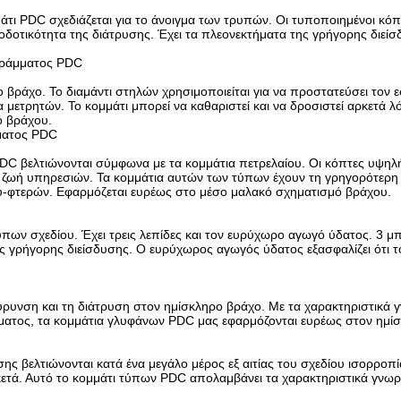
τι PDC σχεδιάζεται για το άνοιγμα των τρυπών. Οι τυποποιημένοι κόπτ
αποδοτικότητα της διάτρυσης. Έχει τα πλεονεκτήματα της γρήγορης διε
γράμματος PDC
ο βράχο. Το διαμάντι στηλών χρησιμοποιείται για να προστατεύσει τον 
α μετρητών. Το κομμάτι μπορεί να καθαριστεί και να δροσιστεί αρκετά 
ό βράχου.
μματος PDC
DC βελτιώνονται σύμφωνα με τα κομμάτια πετρελαίου. Οι κόπτες υψηλ
ά ζωή υπηρεσιών. Τα κομμάτια αυτών των τύπων έχουν τη γρηγορότερη 
υ-φτερών. Εφαρμόζεται ευρέως στο μέσο μαλακό σχηματισμό βράχου.
τύπων σχεδίου. Έχει τρεις λεπίδες και τον ευρύχωρο αγωγό ύδατος. 3
 γρήγορης διείσδυσης. Ο ευρύχωρος αγωγός ύδατος εξασφαλίζει ότι το
ρυνση και τη διάτρυση στον ημίσκληρο βράχο. Με τα χαρακτηριστικά 
ίματος, τα κομμάτια γλυφάνων PDC μας εφαρμόζονται ευρέως στον ημί
ης βελτιώνονται κατά ένα μεγάλο μέρος εξ αιτίας του σχεδίου ισορροπί
ρκετά. Αυτό το κομμάτι τύπων PDC απολαμβάνει τα χαρακτηριστικά γνωρ