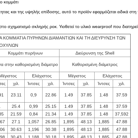
ο κομμάτι
ητας και της υψηλής επίδοσης, αυτό το προϊόν εφαρμόζεται ειδικά στη
στο σχηματισμό σκληρής ροκ. Υιοθετεί το υλικό wearproof που διατηρε
Α ΚΟΜΜΑΤΙΑ ΠΥΡΗΝΩΝ ΔΙΑΜΑΝΤΙΩΝ ΚΑΙ ΤΗ ΔΙΕΥΡΥΝΣΗ ΤΩΝ
ΟΧΥΛΙΩΝ
Κομμάτι πυρήνων
Διεύρυνση της Shell
α στην καθορισμένη διάμετρο
Καθορισμένη διάμετρος
Μέγιστος
Ελάχιστος
Μέγιστος
Ελάχιστος
σες
χιλ.
Ίντσες
χιλ.
Ίντσες
χιλ.
Ίντσες
χιλ.
91
23.11
0,9
22.86
1.49
37.85
1.48
37.59
1
25.4
0,99
25.15
1.49
37.85
1.48
37.59
85
21.59
0,84
21.34
1.49
37.85
1.48
37,592
067
27.1
1,057
26.85
1,895
48.13
1,885
47.88
206
30.63
1,196
30.38
1,895
48.13
1,885
47.88
198
30.43
1,188
30.18
1,895
48.13
1,885
47.88