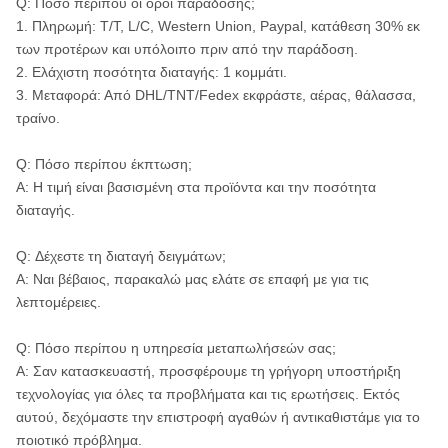
Q: Πόσο περίπου οι όροι παράδοσης;
1. Πληρωμή: T/T, L/C, Western Union, Paypal, κατάθεση 30% εκ
των προτέρων και υπόλοιπο πριν από την παράδοση.
2. Ελάχιστη ποσότητα διαταγής: 1 κομμάτι.
3. Μεταφορά: Από DHL/TNT/Fedex εκφράστε, αέρας, θάλασσα,
τραίνο.
Q: Πόσο περίπου έκπτωση;
Α: Η τιμή είναι βασισμένη στα προϊόντα και την ποσότητα
διαταγής.
Q: Δέχεστε τη διαταγή δειγμάτων;
Α: Ναι βέβαιος, παρακαλώ μας ελάτε σε επαφή με για τις
λεπτομέρειες.
Q: Πόσο περίπου η υπηρεσία μεταπωλήσεών σας;
Α: Σαν κατασκευαστή, προσφέρουμε τη γρήγορη υποστήριξη
τεχνολογίας για όλες τα προβλήματα και τις ερωτήσεις. Εκτός
αυτού, δεχόμαστε την επιστροφή αγαθών ή αντικαθιστάμε για το
ποιοτικό πρόβλημα.