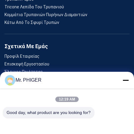
Tricone Λεπίδα Του Τρυπανιού
Κομμάτια Τρυπανιών Πυρήνων Διαμαντιών
Κάτω Από Το Σφυρί Τρυπών
Σχετικά Με Εμάς
Προφίλ Εταιρείας
Επισκεψή Εργοστασίου
Έλεγχος Ποιότητας
Sitemap
Mr. PHIGER
Επικοινωνήστε Μαζί Μας
12:19 AM
Εκδηλώσεις
Good day, what product are you looking for?
Υποθέσεις
Ειδήσεις