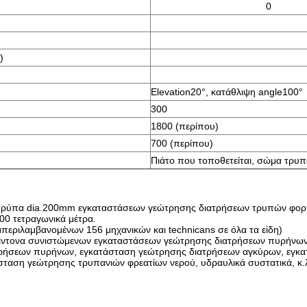
0
)
Elevation20°, κατάθλιψη angle100°
300
1800 (περίπου)
700 (περίπου)
Πιάτο που τοποθετείται, σώμα τρυπ
 τρύπα dia.200mm εγκαταστάσεων γεώτρησης διατρήσεων τρυπών φορ
00 τετραγωνικά μέτρα.
περιλαμβανομένων 156 μηχανικών και technicans σε όλα τα είδη)
 έντονα συνιστώμενων εγκαταστάσεων γεώτρησης διατρήσεων πυρήνων
ρήσεων πυρήνων, εγκατάσταση γεώτρησης διατρήσεων αγκύρων, εγκα
ταση γεώτρησης τρυπανιών φρεατίων νερού, υδραυλικά συστατικά, κ.