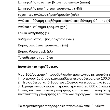
Επικεφαλής ταχύτητα β-τοπ τρυπανιών (r/min)
Επικεφαλής ροπή β-τοπ τρυπανιών (NM)
ταχύτητες ανελκυστήρων/τροφών (m/s)
Ανώτατη δύναμη τραβήγματος/ανώτατη δύναμη ώθησης (Ν
Ανώτατο κτύπημα τροφών (χιλ.)
Γωνία διάτρυσης (
°
)
αυξημένο ιστός ύψος οριζόντια (χιλ.)
Βάρος σωμάτων τρυπανιών (κλ)
Βάρος Powerpack (κλ)
Τοποθετήστε τον τύπο
Δυνατότητα προϊόντων:
Mgy-100A σεισμική πυροβολισμών τρυπώντας με τρυπάνι
1.
Το εργοστάσιό μας καταλαμβάνει περισσότερα από 130.0
2. Περισσότεροι από 1000 εργαζόμενοι και προσωπικό (συμ
3. Έχουμε κατασκευάσει περισσότερα από 26.000 σύνολα
Τύπος εγκαταστάσεων γεώτρησης τρυπανιών: μηχανή διατ
εγκατάσταση γεώτρησης τρυπανιών σηράγγων, μίνι εγκατάσ
Για περισσότερες πληροφορίες παρακαλώ απευθυνθείτε: