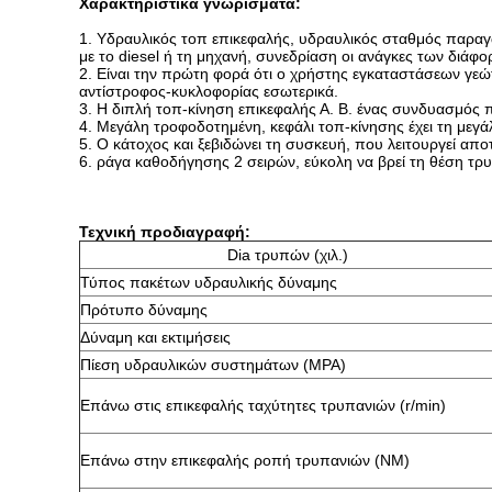
Χαρακτηριστικά γνωρίσματα:
1. Υδραυλικός τοπ επικεφαλής, υδραυλικός σταθμός παραγ
με το diesel ή τη μηχανή, συνεδρίαση οι ανάγκες των διάφ
2. Είναι την πρώτη φορά ότι ο χρήστης εγκαταστάσεων γε
αντίστροφος-κυκλοφορίας εσωτερικά.
3. Η διπλή τοπ-κίνηση επικεφαλής Α. Β. ένας συνδυασμός πο
4. Μεγάλη τροφοδοτημένη, κεφάλι τοπ-κίνησης έχει τη μεγά
5. Ο κάτοχος και ξεβιδώνει τη συσκευή, που λειτουργεί απ
6. ράγα καθοδήγησης 2 σειρών, εύκολη να βρεί τη θέση τρ
Τεχνική προδιαγραφή:
Dia τρυπών (χιλ.)
Τύπος πακέτων υδραυλικής δύναμης
Πρότυπο δύναμης
Δύναμη και εκτιμήσεις
Πίεση υδραυλικών συστημάτων (MPA)
Επάνω στις επικεφαλής ταχύτητες τρυπανιών (r/min)
Επάνω στην επικεφαλής ροπή τρυπανιών (NM)