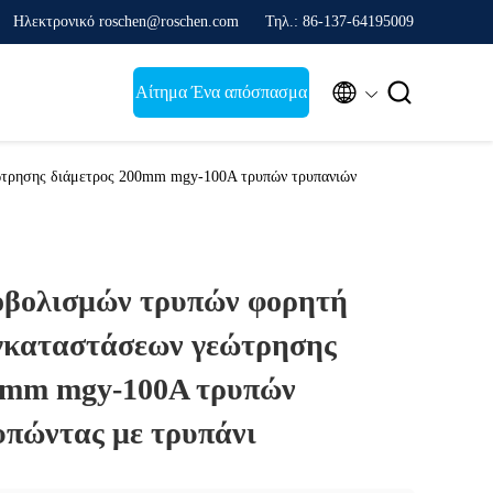
Ηλεκτρονικό roschen@roschen.com
Τηλ.: 86-137-64195009


Αίτημα Ένα απόσπασμα
ώτρησης διάμετρος 200mm mgy-100A τρυπών τρυπανιών
οβολισμών τρυπών φορητή
γκαταστάσεων γεώτρησης
0mm mgy-100A τρυπών
υπώντας με τρυπάνι