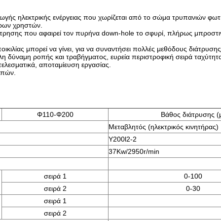
ωγής ηλεκτρικής ενέργειας που χωρίζεται από το σώμα τρυπανιών φω
ορων χρηστών.
ώτρησης που αφαιρεί τον πυρήνα down-hole το σφυρί, πλήρως μπροστιν
ικιλίας μπορεί να γίνει, για να συναντήσει πολλές μεθόδους διάτρυσης
λη δύναμη ροπής και τραβήγματος, ευρεία περιστροφική σειρά ταχύτητ
οτελεσματικά, αποταμίευση εργασίας.
υπών.
Φ110-Φ200
Βάθος διάτρυσης (
Μεταβλητός (ηλεκτρικός κινητήρας)
Y200l2-2
37Kw/2950r/min
σειρά 1
0-100
σειρά 2
0-30
σειρά 1
σειρά 2