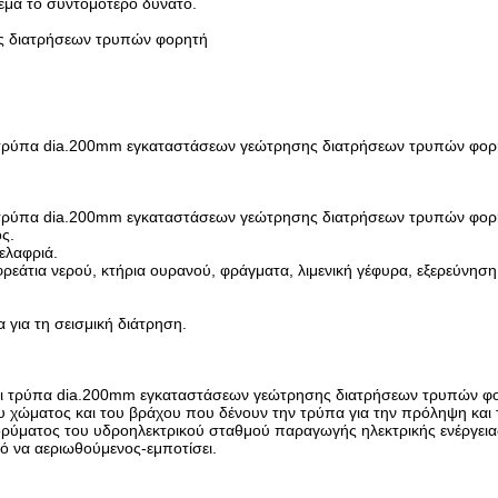
εμα το συντομότερο δυνατό.
ς διατρήσεων τρυπών φορητή
 τρύπα dia.200mm εγκαταστάσεων γεώτρησης διατρήσεων τρυπών φορ
 τρύπα dia.200mm εγκαταστάσεων γεώτρησης διατρήσεων τρυπών φορ
ς.
ελαφριά.
ρεάτια νερού, κτήρια ουρανού, φράγματα, λιμενική γέφυρα, εξερεύνηση
 για τη σεισμική διάτρηση.
ι τρύπα dia.200mm εγκαταστάσεων γεώτρησης διατρήσεων τρυπών φορ
υ χώματος και του βράχου που δένουν την τρύπα για την πρόληψη και
δρύματος του υδροηλεκτρικού σταθμού παραγωγής ηλεκτρικής ενέργειας,
ό να αεριωθούμενος-εμποτίσει.