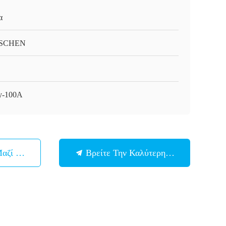
α
SCHEN
y-100A
Μαζί Μας
Βρείτε Την Καλύτερη Τιμή