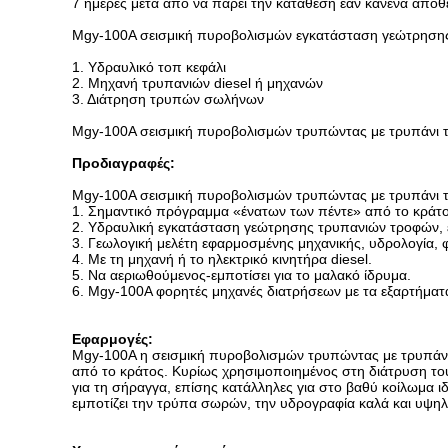
7 ημέρες μετά από να πάρει την κατάθεση εάν κανένα απόθ
Mgy-100A σεισμική πυροβολισμών εγκατάσταση γεώτρηση
1. Υδραυλικό τοπ κεφάλι
2. Μηχανή τρυπανιών diesel ή μηχανών
3. Διάτρηση τρυπών σωλήνων
Mgy-100A σεισμική πυροβολισμών τρυπώντας με τρυπάνι
Προδιαγραφές:
Mgy-100A σεισμική πυροβολισμών τρυπώντας με τρυπάνι
1. Σημαντικό πρόγραμμα «ένατων των πέντε» από το κράτο
2. Υδραυλική εγκατάσταση γεώτρησης τρυπανιών τροφών, 
3. Γεωλογική μελέτη εφαρμοσμένης μηχανικής, υδρολογία, φ
4. Με τη μηχανή ή το ηλεκτρικό κινητήρα diesel.
5. Να αεριωθούμενος-εμποτίσει για το μαλακό ίδρυμα.
6. Mgy-100A φορητές μηχανές διατρήσεων με τα εξαρτήματα
Εφαρμογές:
Mgy-100A η σεισμική πυροβολισμών τρυπώντας με τρυπάν
από το κράτος. Κυρίως χρησιμοποιημένος στη διάτρυση το
για τη σήραγγα, επίσης κατάλληλες για στο βαθύ κοίλωμα ι
εμποτίζει την τρύπα σωρών, την υδρογραφία καλά και υψηλ