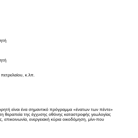
ητή
ητή
 πετρελαίου, κ.λπ.
ητή είναι ένα σημαντικό πρόγραμμα «ένατων των πέντε»
 τη θεραπεία της έγχυσης οθόνης καταστροφής γεωλογίας
 επικοινωνία, ενεργειακή κύρια οικοδόμηση, μίνι-που