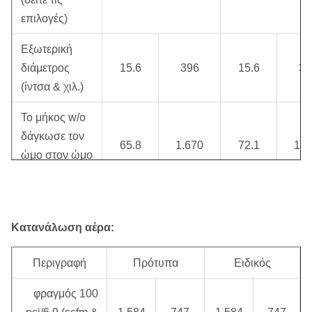
επιλογές)
Εξωτερική
διάμετρος
15.6
396
15.6
39
(ίντσα & χιλ.)
Το μήκος w/o
δάγκωσε τον
65.8
1.670
72.1
1.8
ώμο στον ώμο
(ίντσα & χιλ.)
Μήκος με το
κομμάτι
Κατανάλωση αέρα:
75.3
1.911
83.5
2.1
εκτεταμένο
(ίντσα & χιλ.)
Περιγραφή
Πρότυπα
Ειδικός
Μήκος με το
φραγμός 100
κομμάτι που