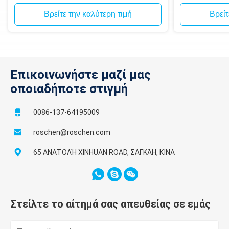
σφυρί
Spline για δ
μεταλλεύματ
Βρείτε την καλύτερη τιμή
Βρείτ
Επικοινωνήστε μαζί μας
οποιαδήποτε στιγμή
0086-137-64195009
roschen@roschen.com
65 ΑΝΑΤΟΛΉ XINHUAN ROAD, ΣΑΓΚΆΗ, ΚΊΝΑ
Στείλτε το αίτημά σας απευθείας σε εμάς