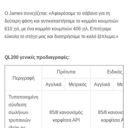
Ο James συνεχίζεται: «Αφαιρέσαμε το σάβανο για τη
δεύτερη φάση και αντικαταστήσαμε το κομμάτι κουμπιών
610 χιλ. με ένα κομμάτι κουμπιών 406 χιλ. Επιτύχαμε
εύκολα το στόχο μας και διατηρήσαμε το καλό ξέπλυμα.»
QL200 γενικές προδιαγραφές:
Πρότυπα
Ειδικός
Περιγραφή
Αγγλικά
Μετρικός
Αγγλικά
Μετρ
Τυποποιημένη
σύνδεση
σωλήνων
85/8 κανονισμός
85/8 κανονισμ
τρυπανιών
καρφίτσα API
καρφίτσα AP
(δείτε τις