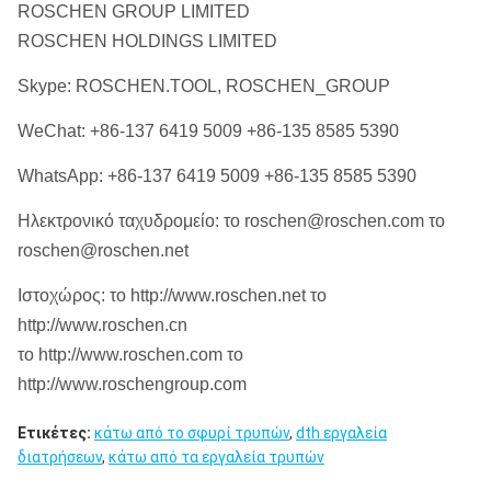
26
660
36
91
ROSCHEN GROUP LIMITED
κομματιών
φραγμός 250
ROSCHEN HOLDINGS LIMITED
(ίντσα & χιλ.)
psi/17,2 (scfm
4.341
2.048
4.341
2.048
Skype: ROSCHEN.TOOL, ROSCHEN_GROUP
& l/s)
Άντεξε (ίντσα
12.25
311
12.25
31
WeChat: +86-137 6419 5009 +86-135 8585 5390
& χιλ.)
χτυπήματα ανά
1.049
1.049
λεπτό
WhatsApp: +86-137 6419 5009 +86-135 8585 5390
Βάρος
εμβόλων
610
277
610
27
Ηλεκτρονικό ταχυδρομείο: το roschen@roschen.com το
φραγμός 300
(λίβρα & κλ)
roschen@roschen.net
psi/20,7 (scfm
5.324
2.511
5.324
2.511
& l/s)
Κτύπημα
Ιστοχώρος: το http://www.roschen.net το
4
102
4
10
(ίντσα & χιλ.)
http://www.roschen.cn
χτυπήματα ανά
1.185
1.185
το http://www.roschen.com το
λεπτό
Μέγιστο
http://www.roschengroup.com
διαφορικό
φραγμός 350
250
17
250
1
πίεσης (psig &
Ετικέτες:
κάτω από το σφυρί τρυπών
,
dth εργαλεία
psi/24,1 (scfm
6.340
2.991
6.340
2.991
φραγμός)
διατρήσεων
,
κάτω από τα εργαλεία τρυπών
& l/s)