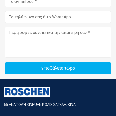
Υποβάλετε τώρα
65 ΑΝΑΤΟΛΉ XINHUAN ROAD, ΣΑΓΚΆΗ, ΚΊΝΑ