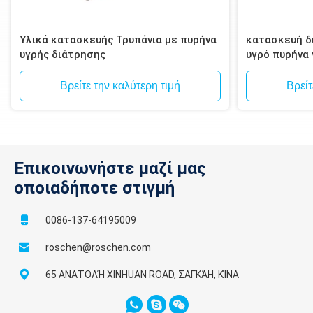
Υλικά κατασκευής Τρυπάνια με πυρήνα
κατασκευή δι
υγρής διάτρησης
υγρό πυρήνα
τοιχοποιία, 
Βρείτε την καλύτερη τιμή
Βρείτ
Επικοινωνήστε μαζί μας
οποιαδήποτε στιγμή
0086-137-64195009
roschen@roschen.com
65 ΑΝΑΤΟΛΉ XINHUAN ROAD, ΣΑΓΚΆΗ, ΚΊΝΑ