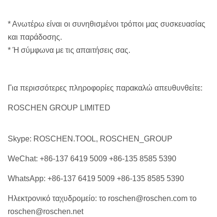
3
TT σειρά:
TT 46, TT 56
* Ανωτέρω είναι οι συνηθισμένοι τρόποι μας συσκευασίας
T6 76, T6 86, T6 101, T6 116,
4
T6 σειρά:
και παράδοσης.
T6 131, T6 146
* Ή σύμφωνα με τις απαιτήσεις σας.
T6S 76, T6S 86, T6S 101,
5
T6S σειρά:
T6S 116, T6S 131, T6S 146
Για περισσότερες πληροφορίες παρακαλώ απευθυνθείτε:
B46, B56, B66, B76, B86,
6
Σειρά Β:
B101, B116, B131, B146
ROSCHEN GROUP LIMITED
7
Σειρά MLC:
NMLC, NMLC, HMLC
Skype: ROSCHEN.TOOL, ROSCHEN_GROUP
8
Σειρά LTK:
LTK48, LTK60
WeChat:
+86-137 6419 5009 +86-135 8585 5390
9
WF σειρά:
HWF, PWF, SWF, UWF, ZWF
WhatsApp:
+86-137 6419 5009 +86-135 8585 5390
RWT, EWT, AWT, BWT, NWT,
Σειρά
Ηλεκτρονικό ταχυδρομείο: το roschen@roschen.com το
10
HWT (ενιαίος σωλήνας,
ΒΑΡΟΥΣ:
roschen@roschen.net