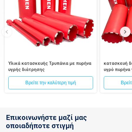
Ρωσικά
15
59, 76, 93, 112, 132, 152 χιλ.
πρότυπα:
Υλικά κατασκευής Τρυπάνια με πυρήνα
κατασκευή δι
υγρής διάτρησης
υγρό πυρήνα
τοιχοποιία, 
Βρείτε την καλύτερη τιμή
Βρείτ
Επικοινωνήστε μαζί μας
οποιαδήποτε στιγμή