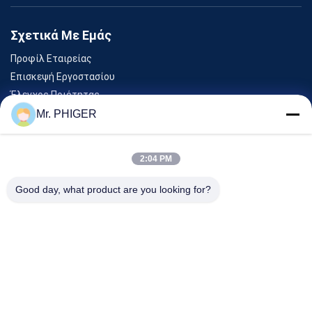
Σχετικά Με Εμάς
Προφίλ Εταιρείας
Επισκεψή Εργοστασίου
Έλεγχος Ποιότητας
Sitemap
Mr. PHIGER
Επικοινωνήστε Μαζί Μας
2:04 PM
Εκδηλώσεις
Good day, what product are you looking for?
Υποθέσεις
Ειδήσεις
Επικοινωνήστε Μαζί Μας
Τηλ.:
0086-137-64195009