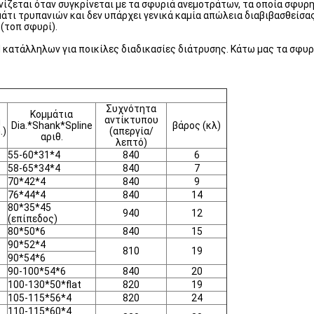
ζεται όταν συγκρίνεται με τα σφυριά ανεμοτράτων, τα οποία σφυρη
άτι τρυπανιών και δεν υπάρχει γενικά καμία απώλεια διαβιβασθείσ
(τοπ σφυρί).
κατάλληλων για ποικίλες διαδικασίες διάτρυσης. Κάτω μας τα σφυρ
Συχνότητα
Κομμάτια
η
αντίκτυπου
Dia.*Shank*Spline
βάρος (κλ)
.)
(απεργία/
αριθ.
λεπτό)
55-60*31*4
840
6
58-65*34*4
840
7
70*42*4
840
9
76*44*4
840
14
80*35*45
940
12
(επίπεδος)
80*50*6
840
15
90*52*4
810
19
90*54*6
90-100*54*6
840
20
100-130*50*flat
820
19
105-115*56*4
820
24
110-115*60*4