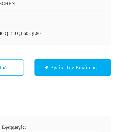
SCHEN
0 QL50 QL60 QL80
Μαζί Μας
Βρείτε Την Καλύτερη Τιμή
Εφαρμογές: