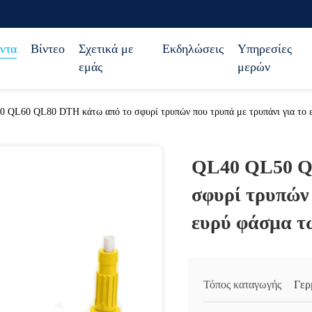
ντα
Βίντεο
Σχετικά με
Εκδηλώσεις
Υπηρεσίες
εμάς
μερών
 QL60 QL80 DTH κάτω από το σφυρί τρυπών που τρυπά με τρυπάνι για το 
QL40 QL50 Q
σφυρί τρυπών 
ευρύ φάσμα τ
Τόπος καταγωγής
Γερ