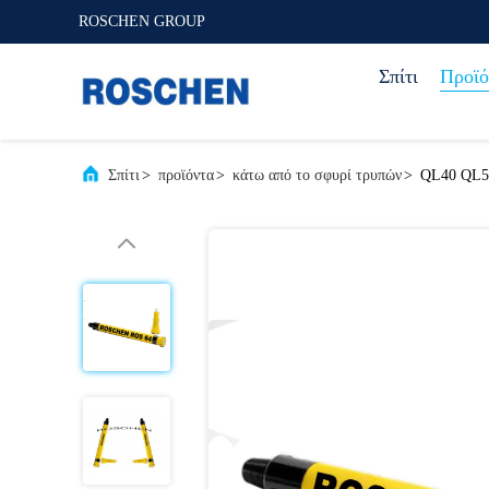
ROSCHEN GROUP
Σπίτι
Προϊό
Σπίτι
>
προϊόντα
>
κάτω από το σφυρί τρυπών
>
QL40 QL50