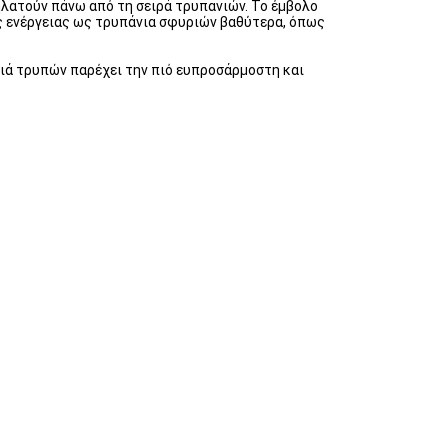
λατούν πάνω από τη σειρά τρυπανιών. Το έμβολο
ας ενέργειας ως τρυπάνια σφυριών βαθύτερα, όπως
ιά τρυπών παρέχει την πιό ευπροσάρμοστη και