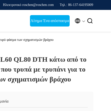
Ηλεκτρονικό roschen@roschen.com
Τηλ.: 86-137-64195009


Αίτημα Ένα απόσπασμα
ευρύ φάσμα των σχηματισμών βράχου
L60 QL80 DTH κάτω από το
που τρυπά με τρυπάνι για το
ων σχηματισμών βράχου
μανία