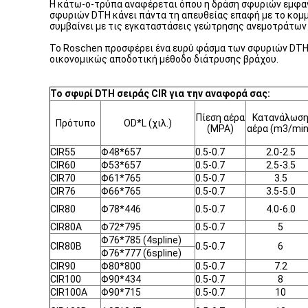
Η κάτω-ο-τρύπα αναφέρεται όπου η δράση σφυριών εμφανί
σφυριών DTH κάνει πάντα τη απευθείας επαφή με το κομμ
συμβαίνει με τις εγκαταστάσεις γεώτρησης ανεμοτράτων 
Το Roschen προσφέρει ένα ευρύ φάσμα των σφυριών DTH 
οικονομικώς αποδοτική μέθοδο διάτρυσης βράχου.
Το σφυρί DTH σειράς CIR για την αναφορά σας:
Πίεση αέρα
Κατανάλωσ
Πρότυπο
OD*L (χιλ.)
(MPA)
αέρα (m3/min
CIR55
Φ48*657
0.5-0.7
2.0-2.5
CIR60
Φ53*657
0.5-0.7
2.5-3.5
CIR70
Φ61*765
0.5-0.7
3.5
CIR76
Φ66*765
0.5-0.7
3.5-5.0
CIR80
Φ78*446
0.5-0.7
4.0-6.0
CIR80A
Φ72*795
0.5-0.7
5
Φ76*785 (4spline)
CIR80B
0.5-0.7
6
Φ76*777 (6spline)
CIR90
Φ80*800
0.5-0.7
7.2
CIR100
Φ90*434
0.5-0.7
8
CIR100A
Φ90*715
0.5-0.7
10