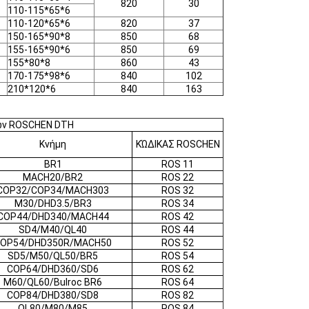
820
30
110-115*65*6
110-120*65*6
820
37
150-165*90*8
850
68
155-165*90*6
850
69
155*80*8
860
43
170-175*98*6
840
102
210*120*6
840
163
ών ROSCHEN DTH
Κνήμη
ΚΏΔΙΚΑΣ ROSCHEN
BR1
ROS 11
MACH20/BR2
ROS 22
COP32/COP34/MACH303
ROS 32
M30/DHD3.5/BR3
ROS 34
COP44/DHD340/MACH44
ROS 42
SD4/M40/QL40
ROS 44
OP54/DHD350R/MACH50
ROS 52
SD5/M50/QL50/BR5
ROS 54
COP64/DHD360/SD6
ROS 62
M60/QL60/Bulroc BR6
ROS 64
COP84/DHD380/SD8
ROS 82
QL80/M80/M85
ROS 84