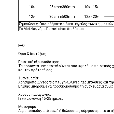
10»
254mm380mm
10» - 15»
12»
305mm508mm
12» - 20»
Σημειώσεις: Οποιοδήποτε ειδικό μέγεθος των κομματιών 
Το Metzke, νήμα Remet είναι διαθέσιμο!
FAQ
Όροι & διατάξεις:
Ποιοτική εξουσιοδότηση:
Τα προϊόντα μας αποτελούνται από υψηλό - ο ποιοτικός 
και την πρότασή σας.
Συσκευασία:
Χρησιμοποιώντας τις πτυχή-ξύλινες περιπτώσεις και την 
Επίσης μπορούμε να προσαρμόσουμε τη συσκευασία σύμφω
Χρόνος παραγωγής:
Γενικά ανάγκη 15-25 ημέρες
Μεταφορά:
Αεροπορικώς, από σαφή ή θαλασσίως σύμφωνα με τα αιτή