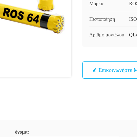
Μάρκα
RO
Πιστοποίηση
ISO
Αριθμό μοντέλου
QL4
Επικοινωνήστε 
όνομα: