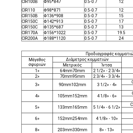
CIR100B
Φ95*847
0.5-0.7
12
CIR110
Φ98*871
0.5-0.7
12
CIR150B
Φ136*908
0.5-0.7
15
CIR150C
Φ142*913
0.5-0.7
17
CIR150C
Φ135*687
0.5-0.7
13
CIR170A
Φ156*1022
0.5-0.7
19.5
CIR200A
Φ188*1120
0.5-0.7
24
Προδιαγραφές κομματι
Διάμετρος κομματιών
Μέγεθος
σφυριών
Μετρικός
Ίντσα
1»
64mm70mm
2 1/2» - 2 3/4»
2»
70mm95mm
2 3/4» - 3 3/4»
3»
90mm102mm
3 1/2» - 4»
4»
105mm152mm
4 1/8» - 6»
C
5»
133mm165mm
5 1/4» - 6 1/2»
6»
152mm254mm
4 1/8» - 10»
8»
203mm330mm
8» - 13»