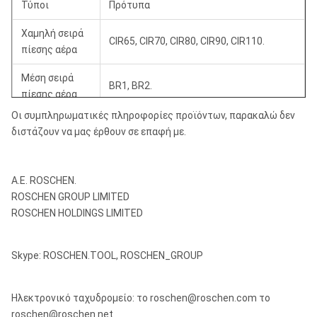
Τύποι
Πρότυπα
Χαμηλή σειρά
CIR65, CIR70, CIR80, CIR90, CIR110.
πίεσης αέρα
Μέση σειρά
BR1, BR2.
πίεσης αέρα
Οι συμπληρωματικές πληροφορίες προϊόντων, παρακαλώ δεν
3»: BR3, BR33, Cop32, Cop34, DHD3.5,
διστάζουν να μας έρθουν σε επαφή με.
IR3.4, QL30, M30, Mach303, κ.λπ.
4»: Cop44, SD4, DHD340, M40, Mach44,
Α.Ε. ROSCHEN.
QL40, κ.λπ.
ROSCHEN GROUP LIMITED
Υψηλή σειρά
5»: Cop54, SD5, DHD350, QL50, M50,
ROSCHEN HOLDINGS LIMITED
πίεσης αέρα
Mach50, κ.λπ.
Skype: ROSCHEN.TOOL, ROSCHEN_GROUP
6»: Cop64, SD6, QL60, DHD360, M60,
Mach60, κ.λπ.
Ηλεκτρονικό ταχυδρομείο: το roschen@roschen.com το
8»: SD8, QL80, DHD380, M80, Mach80,
roschen@roschen.net