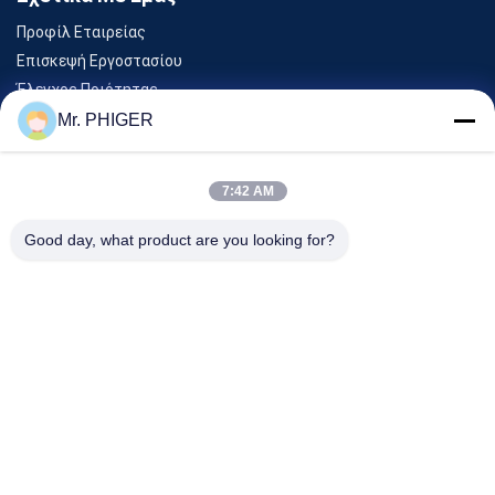
Προφίλ Εταιρείας
Επισκεψή Εργοστασίου
Έλεγχος Ποιότητας
Sitemap
Mr. PHIGER
Επικοινωνήστε Μαζί Μας
7:42 AM
Εκδηλώσεις
Good day, what product are you looking for?
Υποθέσεις
Ειδήσεις
Επικοινωνήστε Μαζί Μας
Τηλ.:
0086-137-64195009