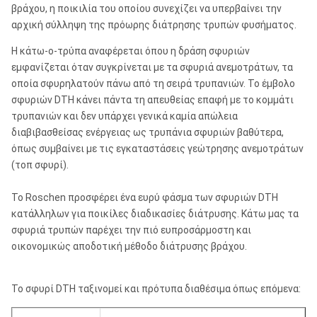
βράχου, η ποικιλία του οποίου συνεχίζει να υπερβαίνει την
αρχική σύλληψη της πρόωρης διάτρησης τρυπών φυσήματος.
Η κάτω-ο-τρύπα αναφέρεται όπου η δράση σφυριών
εμφανίζεται όταν συγκρίνεται με τα σφυριά ανεμοτράτων, τα
οποία σφυρηλατούν πάνω από τη σειρά τρυπανιών. Το έμβολο
σφυριών DTH κάνει πάντα τη απευθείας επαφή με το κομμάτι
τρυπανιών και δεν υπάρχει γενικά καμία απώλεια
διαβιβασθείσας ενέργειας ως τρυπάνια σφυριών βαθύτερα,
όπως συμβαίνει με τις εγκαταστάσεις γεώτρησης ανεμοτράτων
(τοπ σφυρί).
Το Roschen προσφέρει ένα ευρύ φάσμα των σφυριών DTH
κατάλληλων για ποικίλες διαδικασίες διάτρυσης. Κάτω μας τα
σφυριά τρυπών παρέχει την πιό ευπροσάρμοστη και
οικονομικώς αποδοτική μέθοδο διάτρυσης βράχου.
Το σφυρί DTH ταξινομεί και πρότυπα διαθέσιμα όπως επόμενα: