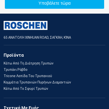
Υποβάλετε τώρα
65 ΑΝΑΤΟΛΉ XINHUAN ROAD, ΣΑΓΚΆΗ, ΚΊΝΑ
Προϊόντα
Κάτω Από Τη Διάτρηση Τρυπών
Τρυπάνι Ράβδο
Tricone Λεπίδα Του Τρυπανιού
Κομμάτια Τρυπανιών Πυρήνων Διαμαντιών
Κάτω Από Το Σφυρί Τρυπών
Σχετικά Με Εμάς