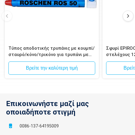
Τύπος αποδοτικής τρυπάνις με κουμπί/
Σφυρί EPIRO
σταυρό/κόνο/τρικόνο για τρυπάνι με
στελέχους 1
σφυρί
Spline για δ
μεταλλεύματ
Βρείτε την καλύτερη τιμή
Βρείτ
Επικοινωνήστε μαζί μας
οποιαδήποτε στιγμή
0086-137-64195009