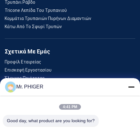
Τρυπάνι Ράβδο
Tricone Λεπίδα Του Τρυπανιού
Κομμάτια Τρυπανιών Πυρήνων Διαμαντιών
Κάτω Από Το Σφυρί Τρυπών
Σχετικά Με Εμάς
Προφίλ Εταιρείας
Επισκεψή Εργοστασίου
Έλεγχος Ποιότητας
Sitemap
Mr. PHIGER
Επικοινωνήστε Μαζί Μας
4:41 PM
Εκδηλώσεις
Good day, what product are you looking for?
Υποθέσεις
Ειδήσεις