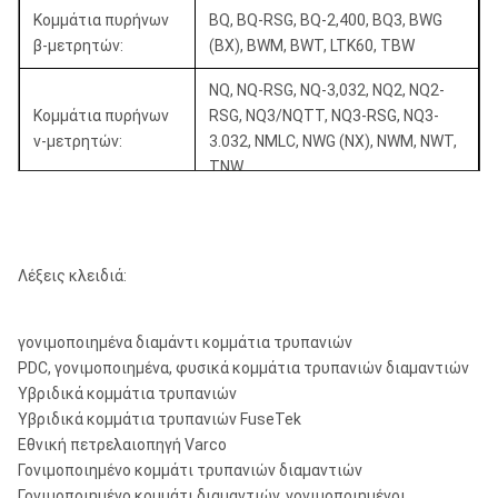
Κομμάτια πυρήνων
BQ, BQ-RSG, BQ-2,400, BQ3, BWG
61,1 χιλ. (2-3/8
96 χιλ. (3-3/8
HQ3
β-μετρητών:
(BX), BWM, BWT, LTK60, TBW
μέσα)
μέσα)
NQ, NQ-RSG, NQ-3,032, NQ2, NQ2-
85 χιλ. (3-3/8
122,6 χιλ. (4-7/8
PQ3
Κομμάτια πυρήνων
RSG, NQ3/NQTT, NQ3-RSG, NQ3-
μέσα)
μέσα)
ν-μετρητών:
3.032, NMLC, NWG (NX), NWM, NWT,
TNW,
83 χιλ. (3-1/4
122,6 χιλ. (4-7/8
PQ3
μέσα)
μέσα)
HQ, HQ-rsg, HQ-3,830, HQ-3,895,
Κομμάτια πυρήνων
HQ3/HQTT, hq3-rsg, HQ3-3.895,
χ-μετρητών:
HMLC, HWF-πολύ, HWF-κοντό, HWG
Λέξεις κλειδιά:
(HX), HWT
Κομμάτια πυρήνων
γονιμοποιημένα διαμάντι κομμάτια τρυπανιών
PQ, PQ3, PWF-πολύ, PWF-απότομα
π-μετρητών:
PDC, γονιμοποιημένα, φυσικά κομμάτια τρυπανιών διαμαντιών
Υβριδικά κομμάτια τρυπανιών
Κομμάτια πυρήνων
SWF-πολύ, SWF-απότομα
Υβριδικά κομμάτια τρυπανιών FuseTek
s-μετρητών:
Εθνική πετρελαιοπηγή Varco
Γονιμοποιημένο κομμάτι τρυπανιών διαμαντιών
Κομμάτια πυρήνων
UWF-πολύ, UWF-απότομα
Γονιμοποιημένο κομμάτι διαμαντιών, γονιμοποιημένοι