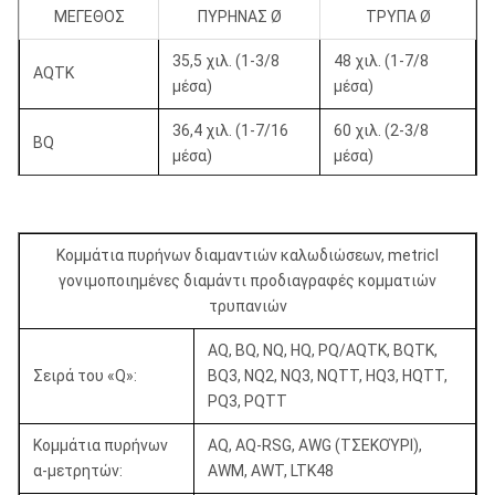
ΜΕΓΕΘΟΣ
ΠΥΡΗΝΑΣ Ø
ΤΡΥΠΑ Ø
35,5 χιλ. (1-3/8
48 χιλ. (1-7/8
AQTK
μέσα)
μέσα)
36,4 χιλ. (1-7/16
60 χιλ. (2-3/8
BQ
μέσα)
μέσα)
40,7 χιλ. (1-5/8
60 χιλ. (2-3/8
BQTK
μέσα)
μέσα)
Κομμάτια πυρήνων διαμαντιών καλωδιώσεων, metricl
47,6 χιλ. (1-7/8
γονιμοποιημένες διαμάντι προδιαγραφές κομματιών
NQ
75,7 χιλ. (3 μέσα)
μέσα)
τρυπανιών
NQTK (NQ2»)
50,6 χιλ. (2 μέσα)
75,7 χιλ. (3 μέσα)
AQ, BQ, NQ, HQ, PQ/AQTK, BQTK,
Σειρά του «Q»:
BQ3, NQ2, NQ3, NQTT, HQ3, HQTT,
45 χιλ. (1-3/8
NQ3
75,7 χιλ. (3 μέσα)
PQ3, PQTT
μέσα)
Κομμάτια πυρήνων
AQ, AQ-RSG, AWG (ΤΣΕΚΟΎΡΙ),
63,5 χιλ. (2-1/2
96 χιλ. (3-3/8
HQ
α-μετρητών:
AWM, AWT, LTK48
μέσα)
μέσα)