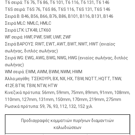
T6 σειρά: T6 76, T6 86, T6 101, T6 116, T6 131, T6 146
T6S σειρά: T6S 76, T6S 86, T6S 116, T6S 131, T6S 146
Σειρά Β: B46, B56, B66, B76, B86, B101, B116, B131, B146
Σειρά MLC: NMLC, HMLC
Σειρά LTK: LTK48, LTK60
WF σειρά: HWF, PWF, SWF, UWF, ZWF
Σειρά ΒΑΡΟΥΣ: RWT, EWT, AWT, BWT, NWT, HWT (ενιαίος
σωλήνας, διπλός σωλήνας)
Σειρά WG: EWG, AWG, BWG, NWG, HWG (ενιαίος σωλήνας, διπλός
σωλήνας)
WM σειρά: EWM, AWM, BWM, NWM, HWM
Άλλα μεγέθη: ΤΣΕΚΟΥΡΙ, BX, NX, HX, TBW, NQTT, HQTT, TNW,
412F, BTW, TBW, NTW, HTW
Κινεζικά πρότυπα: 56mm, 59mm, 75mm, 89mm, 91mm, 108mm,
110mm, 127mm, 131mm, 150mm, 170mm, 219mm, 275mm
Ρωσικά πρότυπα: 59, 76, 93, 112, 132, 152 χιλ.
Προδιαγραφές κομματιών πυρήνων διαμαντιών
καλωδιώσεων