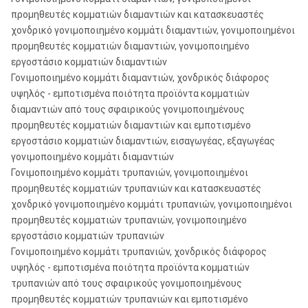
u-μετρητών:
προμηθευτές κομματιών διαμαντιών και κατασκευαστές
Κομμάτια πυρήνων
χονδρικό γονιμοποιημένο κομμάτι διαμαντιών, γονιμοποιημένοι
ZWF-πολύ, ZWF-απότομα
ζ-μετρητών:
προμηθευτές κομματιών διαμαντιών, γονιμοποιημένο
εργοστάσιο κομματιών διαμαντιών
Σειρά Τ:
T36, T46, T56, T66, T76, T86, T101
Γονιμοποιημένο κομμάτι διαμαντιών, χονδρικός διάφορος
υψηλός - εμποτισμένα ποιότητα προϊόντα κομματιών
TT46, TT56, TT66, TT76, TT86,
TT σειρά:
διαμαντιών από τους σφαιρικούς γονιμοποιημένους
TT101
προμηθευτές κομματιών διαμαντιών και εμποτισμένο
εργοστάσιο κομματιών διαμαντιών, εισαγωγέας, εξαγωγέας
T2 46, T2 56, T2 66, T2 76, T2 86,
Σειρά T2:
γονιμοποιημένο κομμάτι διαμαντιών
T2 101
Γονιμοποιημένο κομμάτι τρυπανιών, γονιμοποιημένοι
Μετρικά κομμάτια
προμηθευτές κομματιών τρυπανιών και κατασκευαστές
TB36, TB46, TB56, TB66, TB76,
πυρήνων σειράς
χονδρικό γονιμοποιημένο κομμάτι τρυπανιών, γονιμοποιημένοι
TB86, TB101
φυματίωσης:
προμηθευτές κομματιών τρυπανιών, γονιμοποιημένο
εργοστάσιο κομματιών τρυπανιών
T6 μετρικά
Γονιμοποιημένο κομμάτι τρυπανιών, χονδρικός διάφορος
T6-76, T6-86, T6-101, T6-116, T6-
κομμάτια πυρήνων
υψηλός - εμποτισμένα ποιότητα προϊόντα κομματιών
131, T6-146
σειράς:
τρυπανιών από τους σφαιρικούς γονιμοποιημένους
προμηθευτές κομματιών τρυπανιών και εμποτισμένο
T6S μετρικά