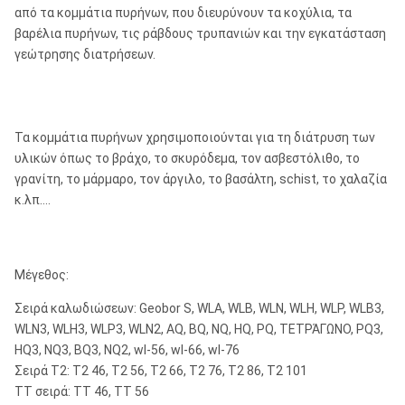
από τα κομμάτια πυρήνων, που διευρύνουν τα κοχύλια, τα
βαρέλια πυρήνων, τις ράβδους τρυπανιών και την εγκατάσταση
γεώτρησης διατρήσεων.
Τα κομμάτια πυρήνων χρησιμοποιούνται για τη διάτρυση των
υλικών όπως το βράχο, το σκυρόδεμα, τον ασβεστόλιθο, το
γρανίτη, το μάρμαρο, τον άργιλο, το βασάλτη, schist, το χαλαζία
κ.λπ….
Μέγεθος:
Σειρά καλωδιώσεων: Geobor S, WLA, WLB, WLN, WLH, WLP, WLB3,
WLN3, WLH3, WLP3, WLN2, AQ, BQ, NQ, HQ, PQ, ΤΕΤΡΆΓΩΝΟ, PQ3,
HQ3, NQ3, BQ3, NQ2, wl-56, wl-66, wl-76
Σειρά T2: T2 46, T2 56, T2 66, T2 76, T2 86, T2 101
TT σειρά: TT 46, TT 56