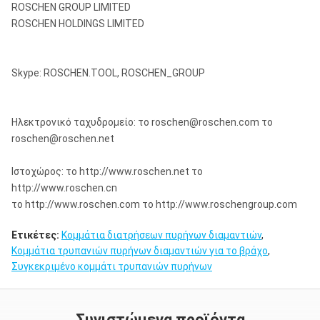
ROSCHEN GROUP LIMITED
ROSCHEN HOLDINGS LIMITED
Skype: ROSCHEN.TOOL, ROSCHEN_GROUP
Ηλεκτρονικό ταχυδρομείο: το roschen@roschen.com το
roschen@roschen.net
Ιστοχώρος: το http://www.roschen.net το
http://www.roschen.cn
το http://www.roschen.com το http://www.roschengroup.com
Ετικέτες:
Κομμάτια διατρήσεων πυρήνων διαμαντιών
,
Κομμάτια τρυπανιών πυρήνων διαμαντιών για το βράχο
,
Συγκεκριμένο κομμάτι τρυπανιών πυρήνων
Συνιστώμενα προϊόντα