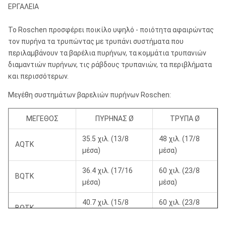
ΕΡΓΑΛΕΙΑ
Το Roschen προσφέρει ποικίλο υψηλό - ποιότητα αφαιρώντας
τον πυρήνα τα τρυπώντας με τρυπάνι συστήματα που
περιλαμβάνουν τα βαρέλια πυρήνων, τα κομμάτια τρυπανιών
διαμαντιών πυρήνων, τις ράβδους τρυπανιών, τα περιβλήματα
και περισσότερων.
Μεγέθη συστημάτων βαρελιών πυρήνων Roschen:
ΜΕΓΕΘΟΣ
ΠΥΡΗΝΑΣ Ø
ΤΡΥΠΑ Ø
35.5 χιλ. (13/8
48 χιλ. (17/8
AQTK
μέσα)
μέσα)
36.4 χιλ. (17/16
60 χιλ. (23/8
BQTK
μέσα)
μέσα)
40.7 χιλ. (15/8
60 χιλ. (23/8
BQTK
μέσα)
μέσα)