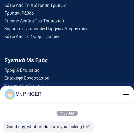
Κάτω Από Τη Διάτρηση Τρυπών
Τρυπάνι Ράβδο
Tricone Λεπίδα Του Τρυπανιού
Κομμάτια Τρυπανιών Πυρήνων Διαμαντιών
Κάτω Από Το Σφυρί Τρυπών
Σχετικά Με Εμάς
Προφίλ Εταιρείας
Επισκεψή Εργοστασίου
Έλεγχος Ποιότητας
Sitemap
Mr. PHIGER
Επικοινωνήστε Μαζί Μας
7:55 AM
Εκδηλώσεις
Good day, what product are you looking for?