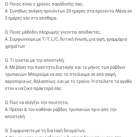
Q: Ποιος είναι ο χρόνος παράδοσής σας;
47.6 χιλ. (17/8
75.7 χιλ. (3
NQ
Α: Συνήθως ανάγκη προϊόντων 20 ημέρες στα προϊόντα. Μέσα σε
μέσα)
μέσα)
3 ημέρες εάν στο απόθεμα.
75.7 χιλ. (3
NQTK (NQ2»)
50.6 χιλ. (2 μέσα)
μέσα)
Q: Ποιες μέθοδοι πληρωμής γίνονται αποδεκτές;
Α: Συμφωνούμε με T/T, L/C, δυτική ένωση, μια αφή, γραμμάριο
75.7 χιλ. (3
χρημάτων
NQ3
45 χιλ. (13/8 μέσα)
μέσα)
Q: Τι γίνεται με την αποστολή;
63.5 χιλ. (21/2
96 χιλ. (33/8
HQ
Α: Με βάση την ποσότητα διαταγής και το μήκος των ράβδων
μέσα)
μέσα)
τρυπανιών. Μπορούμε να σας το στείλουμε σε από σαφή,
αεροπορικώς, θαλασσίως, και με το τραίνο. Ή στείλετε τα αγαθά
61.1 χιλ. (23/8
96 χιλ. (33/8
HQ3
στον κινεζικό πράκτορά σας.
μέσα)
μέσα)
122.6 χιλ. (47/8
Q: Πώς να ελέγξει την ποιότητα;
PQ
85 χιλ. (33/8 μέσα)
μέσα)
Α: Πρέπει & τον καθέναν ράβδος τρυπανιών πριν από την
αποστολή.
122.6 χιλ. (47/8
PQ3
83 χιλ. (31/4 μέσα)
μέσα)
Q: Συμφωνείτε με τη διαταγή δειγμάτων;