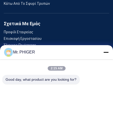
Κάτω Από Το Σφυρί Τρυπών
Σχετικά Με Εμάς
Προφίλ Εταιρείας
Επισκεψή Εργοστασίου
Έλεγχος Ποιότητας
Sitemap
Mr. PHIGER
Επικοινωνήστε Μαζί Μας
2:15 AM
Εκδηλώσεις
Good day, what product are you looking for?
Υποθέσεις
Ειδήσεις