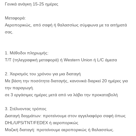
Γενικά ανάγκη 15-25 ημέρες
διαμόρφωσαν τον
Βασάλτης,
τύπο, ομόκεντρος
Μεταφορά:
gneiss,
τύπος κύκλων,
Αεροπορικώς, από σαφή ή θαλασσίως σύμφωνα με τα αιτήματά
granodiorite,
διαμορφωμένος
Σκληρά
σας.
hornfels,
τύπος κυνοειδών
pegmatite,
δοντιών.
διαβάσης, κ.λπ.
Περιστροφή
1. Μέθοδοι πληρωμής:
διαμορφωμένου του
T/T (τηλεγραφική μεταφορά) ή Western Union ή L/C άμεσα
εργαλείο τύπου
2. Χειρισμός του χρόνου για μια διαταγή
Σκληρός
Τα βήματα
Με βάση την ποσότητα διαταγής, κανονικά διαρκεί 20 ημέρες για
γρανίτης, το
διαμόρφωσαν τον
την παραγωγή.
βρετανικό
τύπο, ομόκεντρος
σε 3 εργάσιμες ημέρες μετά από να λάβει την προκαταβολή
συγκρότημα
τύπος κύκλων,
επιχειρήσεων,
διαμορφωμένος
Στερεό σκληρό
3. Στέλνοντας τρόπος
quartzite, σκληρή
τύπος κυνοειδών
Διαταγή δειγμάτων: προτείνουμε στον αγγελιαφόρο σαφή όπως
πλάκα,
δοντιών.
DHL/UPS/TNT/FEDEX ή αεροπορικώς
Περιστροφή
ηφαιστειακοί
Μαζική διαταγή: προτείνουμε αεροπορικώς ή θαλασσίως.
διαμορφωμένου του
βράχοι, chert,