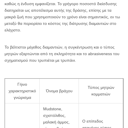
καθώς η ένδυση εμφανίζεται. Το γρήγορο ποσοστό διείσδυσης
διατηρείται ως αποτέλεσμα αυτής της δράσης, επίσης με τα
WF σειρά:
HWF, PWF, SWF, UWF, ZWF
BQ
μακρά ζωή που χρησιμοποιούν το χρόνο είναι σημαντικός, εν τω
Σειρά
RWT, EWT, AWT, BWT, NWT, HWT (ενιαίος
NQ
μεταξύ θα περιορίσει το κόστος της διάτρυσης διαμαντιών στο
ΒΑΡΟΥΣ:
σωλήνας/διπλός σωλήνας)
ελάχιστο.
HQ
EWG, AWG, BWG, NWG, HWG (ενιαίος
Σειρά WG:
PQ
σωλήνας/διπλός σωλήνας)
Το βέλτιστοι μέγεθος διαμαντιών, η συγκέντρωση και ο τύπος
μητρών εξαρτώνται από τη σκληρότητα και το abrasiveness του
WM σειρά:
EWM, AWM, BWM, NWM
σχηματισμού που τρυπιέται με τρυπάνι.
Κομμάτια
WLN, WLN2, WLN3, NMLC, NWG NX,
πυρήνων
NWM, NWT, TNW
μετρητών Ν
Γήινο
Τύπος μητρών
χαρακτηριστικό
Όνομα βράχου
Κομμάτια
κομματιών
WLH, wlh-3,830, wlh-3,895, WLH3,
γνώρισμα
πυρήνων
WLHTT, HMLC, HWF-μακρύ, HWM, HWT
μετρητών Χ
Mudstone,
σχιστόλιθος,
Ο επίπεδος
μαλακή άμμος,
φταμένος τύπος,