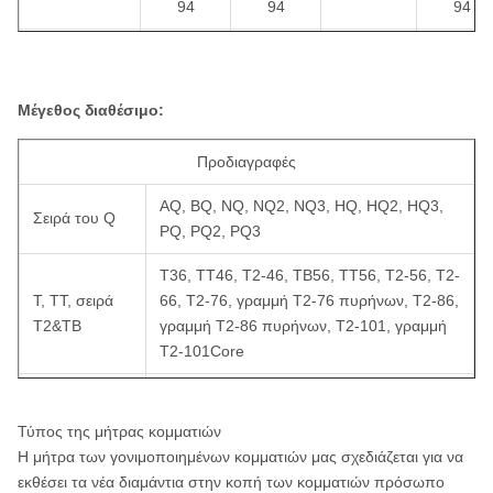
94
94
94
101
110
110
110
Μέγεθος διαθέσιμο:
130
130
Προδιαγραφές
150
150
AQ, BQ, NQ, NQ2, NQ3, HQ, HQ2, HQ3,
Σειρά του Q
170
170
PQ, PQ2, PQ3
200
200
T36, TT46, T2-46, TB56, TT56, T2-56, T2-
Τ, TT, σειρά
66, T2-76, γραμμή T2-76 πυρήνων, T2-86,
220
220
T2&TB
γραμμή T2-86 πυρήνων, T2-101, γραμμή
T2-101Core
225
225
T6-76, T6-86, T6-101, T6-116, T6-131,
250
250
T6 σειρά
T6-146
Τύπος της μήτρας κομματιών
275
275
Η μήτρα των γονιμοποιημένων κομματιών μας σχεδιάζεται για να
Σειρά Β
B36, B46, B56, B66, B76, B86, B101,
εκθέσει τα νέα διαμάντια στην κοπή των κομματιών πρόσωπο
(iso3552-1)
B116, B131, B146
325
325