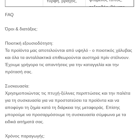
τύρφη, βράχος,
τοξοειδής, βήματα
mudstone,
διαμόρφωσε τον
FAQ
ηφαιστειακή
Μαλακός
τύπο (κομμάτι
τέφρα,
τρυπανιών PDC μη-
Όροι & διατάξεις:
Σκληρό marl,
αφαιρώντας τον
marl και άλλος
πυρήνα)
Ποιοτική εξουσιοδότηση:
σκληρός
Τα προϊόντα μας αποτελούνται από υψηλό - ο ποιοτικός χάλυβας
αμμώδης άργιλος
και όλα τα ανταλλακτικά επιθεωρούνται αυστηρά πρίν στέλνουν.
Έχουμε γρήγορα τις απαντήσεις για την καταγγελία και την
Τα βήματα
πρότασή σας.
διαμόρφωσαν τον
Ασβεστόλιθος,
τύπο, ομόκεντρος
Συσκευασία:
μάρμαρο,
τύπος κύκλων,
Χρησιμοποιώντας τις πτυχή-ξύλινες περιπτώσεις και την παλέτα
Μέσο
δολομίτης,
διαμορφωμένος
για τη συσκευασία για να προστατεύσει τα προϊόντα και να
rhyolite, limonite,
τύπος κυνοειδών
αποφύγει τη ζημία κατά τη διάρκεια της μεταφοράς. Επίσης
κ.λπ.
δοντιών, που κυλά
μπορούμε να προσαρμόσουμε τη συσκευασία σύμφωνα με τα
διαμορφωμένο τον
ειδικά αιτήματά σας.
εργαλείο τύπο
Χρόνος παραγωγής:
Τα βήματα