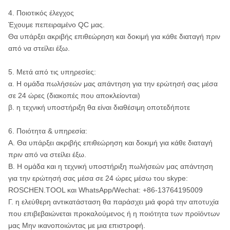
εργαλείο τύπου
βασάλτης, κ.λπ.
4. Ποιοτικός έλεγχος
Έχουμε πεπειραμένο QC μας.
Θα υπάρξει ακριβής επιθεώρηση και δοκιμή για κάθε διαταγή πριν
από να στείλει έξω.
5. Μετά από τις υπηρεσίες:
α. Η ομάδα πωλήσεών μας απάντηση για την ερώτησή σας μέσα
σε 24 ώρες (διακοπές που αποκλείονται)
β. η τεχνική υποστήριξη θα είναι διαθέσιμη οποτεδήποτε
6. Ποιότητα & υπηρεσία:
Α. Θα υπάρξει ακριβής επιθεώρηση και δοκιμή για κάθε διαταγή
πριν από να στείλει έξω.
Β. Η ομάδα και η τεχνική υποστήριξη πωλήσεών μας απάντηση
για την ερώτησή σας μέσα σε 24 ώρες μέσω του skype:
ROSCHEN.TOOL και WhatsApp/Wechat: +86-13764195009
Γ. η ελεύθερη αντικατάσταση θα παράσχει μιά φορά την αποτυχία
που επιβεβαιώνεται προκαλούμενος ή η ποιότητα των προϊόντων
μας Μην ικανοποιώντας με μια επιστροφή.