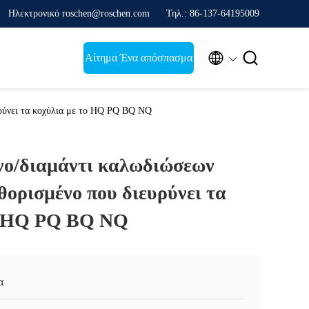
Ηλεκτρονικό roschen@roschen.com
Τηλ.: 86-137-64195009


Αίτημα Ένα απόσπασμα
υρύνει τα κοχύλια με το HQ PQ BQ NQ
νο/διαμάντι καλωδιώσεων
θορισμένο που διευρύνει τα
ο HQ PQ BQ NQ
α