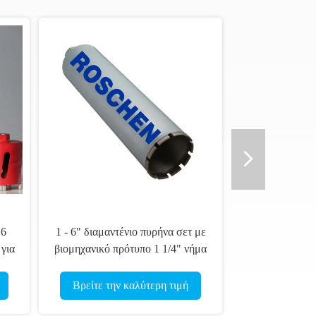
γγελματικό παπούτσι
Καλύμματα τύπου βαλφραμίου-
ντιού για προστασία από
καρβιδίου για την εκμετάλλευση
ρεβλώσεις σωλήνων
διαμαντιών
ίτε την καλύτερη τιμή
Βρείτε την καλύτερη τιμή