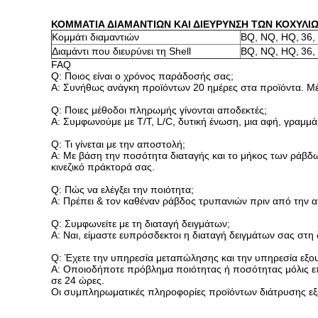
ΚΟΜΜΑΤΙΑ ΔΙΑΜΑΝΤΙΩΝ ΚΑΙ ΔΙΕΥΡΥΝΣΗ ΤΩΝ ΚΟΧΥΛΙ
Κομμάτι διαμαντιών
BQ, NQ, HQ,
36,
Διαμάντι που διευρύνει τη Shell
BQ, NQ, HQ,
36,
FAQ
Q: Ποιος είναι ο χρόνος παράδοσής σας;
Α: Συνήθως ανάγκη προϊόντων 20 ημέρες στα προϊόντα. Μέ
Q: Ποιες μέθοδοι πληρωμής γίνονται αποδεκτές;
Α: Συμφωνούμε με T/T, L/C, δυτική ένωση, μια αφή, γραμμ
Q: Τι γίνεται με την αποστολή;
Α: Με βάση την ποσότητα διαταγής και το μήκος των ράβδω
κινεζικό πράκτορά σας.
Q: Πώς να ελέγξει την ποιότητα;
Α: Πρέπει & τον καθέναν ράβδος τρυπανιών πριν από την 
Q: Συμφωνείτε με τη διαταγή δειγμάτων;
Α: Ναι, είμαστε ευπρόσδεκτοι η διαταγή δειγμάτων σας στη 
Q: Έχετε την υπηρεσία μεταπώλησης και την υπηρεσία εξο
Α: Οποιοδήποτε πρόβλημα ποιότητας ή ποσότητας μόλις επ
σε 24 ώρες.
Οι συμπληρωματικές πληροφορίες προϊόντων διάτρυσης εξ