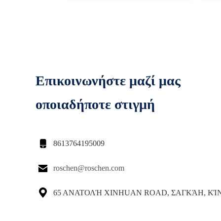
Επικοινωνήστε μαζί μας
οποιαδήποτε στιγμή

8613764195009

roschen@roschen.com

65 ΑΝΑΤΟΛΉ XINHUAN ROAD, ΣΑΓΚΆΗ, ΚΊ