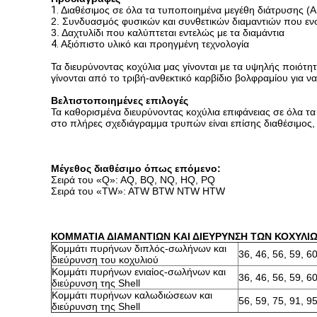
1.
Διαθέσιμος σε όλα τα τυποποιημένα μεγέθη διάτρυσης (Α, 
2. Συνδυασμός φυσικών και συνθετικών διαμαντιών που ε
3. Δαχτυλίδι που καλύπτεται εντελώς με τα διαμάντια
4.
Αξιόπιστο υλικό και προηγμένη τεχνολογία
Τα διευρύνοντας κοχύλια μας γίνονται με τα υψηλής ποιότη
γίνονται από το τριβή-ανθεκτικό καρβίδιο βολφραμίου για να
Βελτιστοποιημένες επιλογές
Τα καθορισμένα διευρύνοντας κοχύλια επιφάνειας σε όλα τα
στο πλήρες σχεδιάγραμμα τρυπών είναι επίσης διαθέσιμος, 
Μέγεθος διαθέσιμο όπως επόμενο:
Σειρά του «Q»: AQ, BQ, NQ, HQ, PQ
Σειρά του «TW»: ATW BTW NTW HTW
ΚΟΜΜΑΤΙΑ ΔΙΑΜΑΝΤΙΩΝ ΚΑΙ ΔΙΕΥΡΥΝΣΗ ΤΩΝ ΚΟΧΥΛΙΩ
Κομμάτι πυρήνων διπλός-σωλήνων και
36, 46, 56, 59, 6
διεύρυνση του κοχυλιού
Κομμάτι πυρήνων ενιαίος-σωλήνων και
36, 46, 56, 59, 6
διεύρυνση της Shell
Κομμάτι πυρήνων καλωδιώσεων και
56, 59, 75, 91, 9
διεύρυνση της Shell