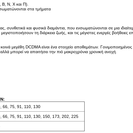
Β, Ν, Χ και Π).
νσωματώνονται στα τμήματα
τας, συνθετικά και φυσικά διαμάντια, που ενσωματώνονται σε μια ιδια
 μεγιστοποιήσουν τη διάρκεια ζωής, και τις μέγιστες ενεργές βοήθειες 
 κοινά μεγέθη DCDMA είναι ένα στοιχείο αποθεμάτων. Γονιμοποιημένος 
αλλά μπορεί να απαιτήσει την πιό μακροχρόνια χρονική ανοχή.
Ν:
0, 66, 75, 91, 110, 130
0, 66, 75, 91, 110, 130, 150, 173, 202, 225
5