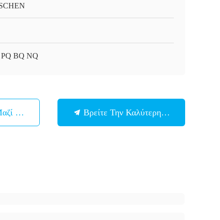
SCHEN
 PQ BQ NQ
Μαζί Μας
Βρείτε Την Καλύτερη Τιμή