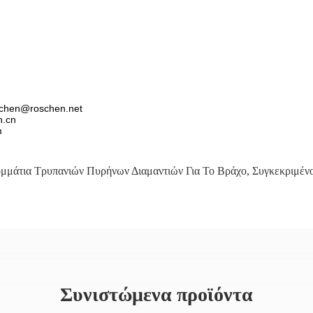
schen@roschen.net
n.cn
m
μμάτια Τρυπανιών Πυρήνων Διαμαντιών Για Το Βράχο
,
Συγκεκριμέν
Συνιστώμενα προϊόντα