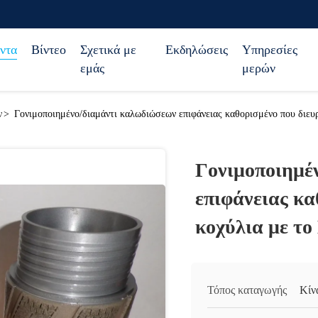
ντα
Βίντεο
Σχετικά με
Εκδηλώσεις
Υπηρεσίες
εμάς
μερών
ν
>
Γονιμοποιημένο/διαμάντι καλωδιώσεων επιφάνειας καθορισμένο που διε
Γονιμοποιημέ
επιφάνειας κα
κοχύλια με τ
Τόπος καταγωγής
Κίν