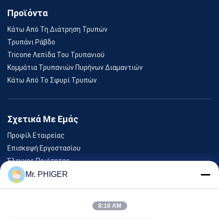
Προϊόντα
Κάτω Από Τη Διάτρηση Τρυπών
Τρυπάνι Ράβδο
Tricone Λεπίδα Του Τρυπανιού
Κομμάτια Τρυπανιών Πυρήνων Διαμαντιών
Κάτω Από Το Σφυρί Τρυπών
Σχετικά Με Εμάς
Προφίλ Εταιρείας
Επισκεψή Εργοστασίου
Έλεγχος Ποιότητας
Sitemap
Mr. PHIGER
Επικοινωνήστε Μαζί Μας
8:18 AM