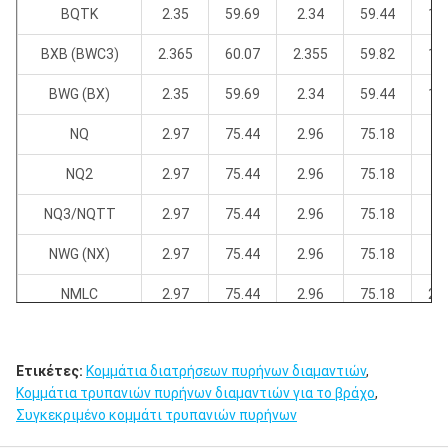
BQTK
2.35
59.69
2.34
59.44
1.
BXB (BWC3)
2.365
60.07
2.355
59.82
1.
BWG (BX)
2.35
59.69
2.34
59.44
1.
NQ
2.97
75.44
2.96
75.18
1.
NQ2
2.97
75.44
2.96
75.18
NQ3/NQTT
2.97
75.44
2.96
75.18
1.
NWG (NX)
2.97
75.44
2.96
75.18
2.
NMLC
2.97
75.44
2.96
75.18
2.
HQ
3.77
95.76
3.755
95.38
2.
Ετικέτες:
Κομμάτια διατρήσεων πυρήνων διαμαντιών
,
HQ3/HQTT
3.77
95.76
3.755
95.38
2.
Κομμάτια τρυπανιών πυρήνων διαμαντιών για το βράχο
,
PQ
4.815
122.3
4.795
121.8
3.
Συγκεκριμένο κομμάτι τρυπανιών πυρήνων