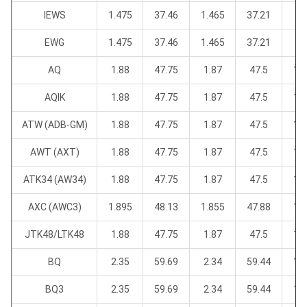
IEWS
1.475
37.46
1.465
37.21
EWG
1.475
37.46
1.465
37.21
0.
AQ
1.88
47.75
1.87
47.5
1.
AQIK
1.88
47.75
1.87
47.5
1.
ATW (ADB-GM)
1.88
47.75
1.87
47.5
1.
AWT (AXT)
1.88
47.75
1.87
47.5
1.
ATK34 (AW34)
1.88
47.75
1.87
47.5
1.
AXC (AWC3)
1.895
48.13
1.855
47.88
1.
JTK48/LTK48
1.88
47.75
1.87
47.5
1.
BQ
2.35
59.69
2.34
59.44
1.
BQ3
2.35
59.69
2.34
59.44
1.