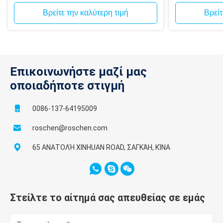
τοιχοποιία, 
Βρείτε την καλύτερη τιμή
Βρείτ
T6-131
5.165
131.18
5.15
130.8
4.
T6-146
5.755
146.18
5.74
145.8
4.
Επικοινωνήστε μαζί μας
το φ εσείς έχει οποιαδήποτε ειδικά requiments μεγέθους, π
οποιαδήποτε στιγμή
0086-137-64195009
roschen@roschen.com
65 ΑΝΑΤΟΛΉ XINHUAN ROAD, ΣΑΓΚΆΗ, ΚΊΝΑ
Στείλτε το αίτημά σας απευθείας σε εμάς