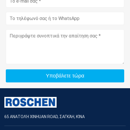
Υποβάλετε τώρα
65 ΑΝΑΤΟΛΉ XINHUAN ROAD, ΣΑΓΚΆΗ, ΚΊΝΑ