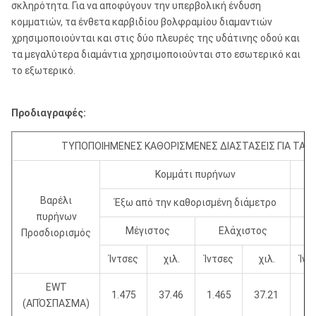
σκληρότητα. Για να αποφύγουν την υπερβολική ένδυση
κομματιών, τα ένθετα καρβιδίου βολφραμίου διαμαντιών
χρησιμοποιούνται και στις δύο πλευρές της υδάτινης οδού και
τα μεγαλύτερα διαμάντια χρησιμοποιούνται στο εσωτερικό και
το εξωτερικό.
Προδιαγραφές:
ΤΥΠΟΠΟΙΗΜΕΝΕΣ ΚΑΘΟΡΙΣΜΕΝΕΣ ΔΙΑΣΤΑΣΕΙΣ ΓΙΑ ΤΑ Κ
Κομμάτι πυρήνων
Βαρέλι
Έξω από την καθορισμένη διάμετρο
Μ
πυρήνων
Μέγιστος
Ελάχιστος
Προσδιορισμός
Ίντσες
χιλ.
Ίντσες
χιλ.
Ίντ
EWT
1.475
37.46
1.465
37.21
0.
(ΑΠΌΣΠΑΣΜΑ)