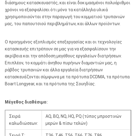
διάσημους κατασκευαστές, και είναι δοκιμασμένοι πολυάριθμοι
χρόνοι να εξασφαλίσει ότι μόνο τα κατάλληλα υλικά
χρησιμοποιούνται στην παραγωγή του κομματιού τρυπανιών
μας, του παπουτσιού περιβλημάτων, και άλλων προϊόντων.
Ο προηγμένος εξοπλισμός επεξεργασίας και οι τεχνολογίες
κατασκευής επιτρέπουν σε μας για να εξασφαλίσουν την
ακρίβεια και την απόδοση μεγέθους εργαλείων διατρήσεων.
Επιπλέον, το κομμάτι άνηθου πυρήνων διαμαντιών μας, η
ράβδος τρυπανιών και άλλα εργαλεία διατρήσεων
κατασκευάζονται σύμφωνα με τα πρότυπα DCDMA, τα πρότυπα
Boart Longyear, και τα πρότυπα της Σουηδίας.
Μέγεθος διαθέσιμο:
Σειρά
AQ, BQ, NQ, HQ, PQ (τύπος μπροστινών
καλωδιώσεων:
μερών & πίσω τελών)
Σειρά Τ:
T36, T46, T56, T66, T76, T86