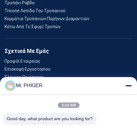
Τρυπάνι Ράβδο
Tricone Λεπίδα Του Τρυπανιού
Κομμάτια Τρυπανιών Πυρήνων Διαμαντιών
Κάτω Από Το Σφυρί Τρυπών
Σχετικά Με Εμάς
Προφίλ Εταιρείας
Επισκεψή Εργοστασίου
Έλεγχος Ποιότητας
Sitemap
Mr. PHIGER
Επικοινωνήστε Μαζί Μας
3:14 AM
Εκδηλώσεις
Good day, what product are you looking for?
Υποθέσεις
Ειδήσεις