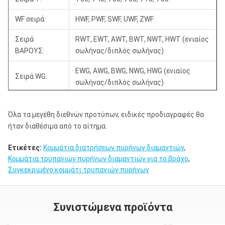
WF σειρά:
HWF, PWF, SWF, UWF, ZWF
Σειρά
RWT, EWT, AWT, BWT, NWT, HWT (ενιαίος
ΒΑΡΟΥΣ:
σωλήνας/διπλός σωλήνας)
EWG, AWG, BWG, NWG, HWG (ενιαίος
Σειρά WG:
σωλήνας/διπλός σωλήνας)
WM σειρά:
EWM, AWM, BWM, NWM
Όλα τα μεγέθη διεθνών προτύπων, ειδικές προδιαγραφές θα
T256, T266, T276, T286, T2101 T676,
ήταν διαθέσιμα από το αίτημα.
T2/T6 σειρά:
T686, T6101, T6116, T6131, T6146, T6H
Ετικέτες:
Κομμάτια διατρήσεων πυρήνων διαμαντιών
,
Σειρά LTK:
LTK48, LTK60
Κομμάτια τρυπανιών πυρήνων διαμαντιών για το βράχο
,
Συγκεκριμένο κομμάτι τρυπανιών πυρήνων
Σειρά MLC:
BMLC, NMLC, HMLC, PMLC
XL σειρά:
BXL, NXL, HXL, PXL
Συνιστώμενα προϊόντα
Σειρά του TW:
ATW, BTW, NTW, HTW