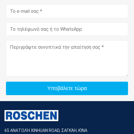
Υποβάλετε τώρα
65 ΑΝΑΤΟΛΉ XINHUAN ROAD, ΣΑΓΚΆΗ, ΚΊΝΑ