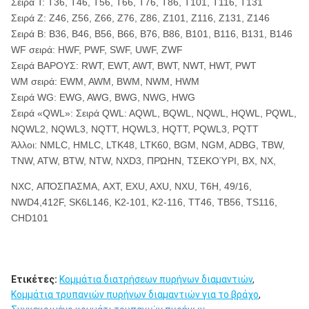
Σειρά Τ: T36, T46, T56, T66, T76, T86, T101, T116, T131
Σειρά Ζ: Z46, Z56, Z66, Z76, Z86, Z101, Z116, Z131, Z146
Σειρά Β: B36, B46, B56, B66, B76, B86, B101, B116, B131, B146
WF σειρά: HWF, PWF, SWF, UWF, ZWF
Σειρά ΒΑΡΟΥΣ: RWT, EWT, AWT, BWT, NWT, HWT, PWT
WM σειρά: EWM, AWM, BWM, NWM, HWM
Σειρά WG: EWG, AWG, BWG, NWG, HWG
Σειρά «QWL»: Σειρά QWL: AQWL, BQWL, NQWL, HQWL, PQWL,
NQWL2, NQWL3, NQTT, HQWL3, HQTT, PQWL3, PQTT
Άλλοι: NMLC, HMLC, LTK48, LTK60, BGM, NGM, ADBG, TBW,
TNW, ATW, BTW, NTW, NXD3, ΠΡΏΗΝ, ΤΣΕΚΟΎΡΙ, BX, NX,
NXC, ΑΠΌΣΠΑΣΜΑ, AXT, EXU, AXU, NXU, T6H, 49/16,
NWD4,412F, SK6L146, K2-101, K2-116, TT46, TB56, TS116,
CHD101
Ετικέτες:
Κομμάτια διατρήσεων πυρήνων διαμαντιών
,
Κομμάτια τρυπανιών πυρήνων διαμαντιών για το βράχο
,