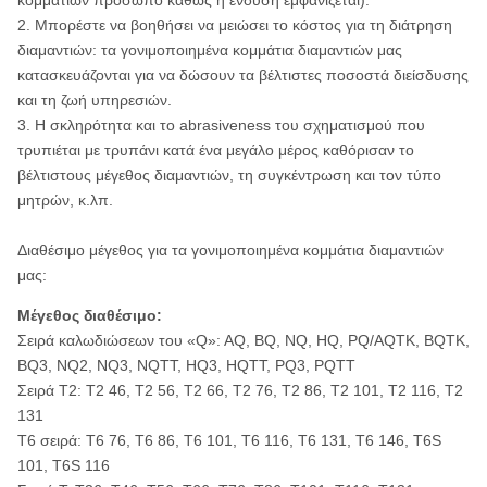
κομματιών πρόσωπο καθώς η ένδυση εμφανίζεται).
2. Μπορέστε να βοηθήσει να μειώσει το κόστος για τη διάτρηση
διαμαντιών: τα γονιμοποιημένα κομμάτια διαμαντιών μας
κατασκευάζονται για να δώσουν τα βέλτιστες ποσοστά διείσδυσης
και τη ζωή υπηρεσιών.
3. Η σκληρότητα και το abrasiveness του σχηματισμού που
τρυπιέται με τρυπάνι κατά ένα μεγάλο μέρος καθόρισαν το
βέλτιστους μέγεθος διαμαντιών, τη συγκέντρωση και τον τύπο
μητρών, κ.λπ.
Διαθέσιμο μέγεθος για τα γονιμοποιημένα κομμάτια διαμαντιών
μας:
Μέγεθος διαθέσιμο:
Σειρά καλωδιώσεων του «Q»: AQ, BQ, NQ, HQ, PQ/AQTK, BQTK,
BQ3, NQ2, NQ3, NQTT, HQ3, HQTT, PQ3, PQTT
Σειρά T2: T2 46, T2 56, T2 66, T2 76, T2 86, T2 101, T2 116, T2
131
T6 σειρά: T6 76, T6 86, T6 101, T6 116, T6 131, T6 146, T6S
101, T6S 116