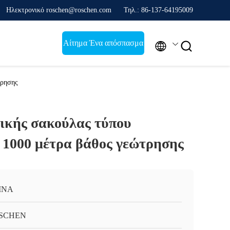
Ηλεκτρονικό roschen@roschen.com
Τηλ.: 86-137-64195009
Αίτημα Ένα απόσπασμα


τρησης
ικής σακούλας τύπου
 1000 μέτρα βάθος γεώτρησης
INA
SCHEN