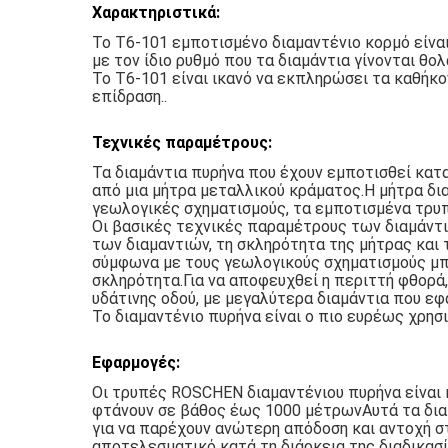
Χαρακτηριστικά:
Το T6-101 εμποτισμένο διαμαντένιο κορμό είνα
με τον ίδιο ρυθμό που τα διαμάντια γίνονται θο
Το T6-101 είναι ικανό να εκπληρώσει τα καθήκο
επίδραση..
Τεχνικές παραμέτρους:
Τα διαμάντια πυρήνα που έχουν εμποτισθεί κατ
από μια μήτρα μεταλλικού κράματος.Η μήτρα δι
γεωλογικές σχηματισμούς, τα εμποτισμένα τρυπ
Οι βασικές τεχνικές παραμέτρους των διαμάντι
των διαμαντιών, τη σκληρότητα της μήτρας και
σύμφωνα με τους γεωλογικούς σχηματισμούς μπ
σκληρότητα.Για να αποφευχθεί η περιττή φθορά,
υδάτινης οδού, με μεγαλύτερα διαμάντια που ε
Το διαμαντένιο πυρήνα είναι ο πιο ευρέως χρη
Εφαρμογές:
Οι τρυπές ROSCHEN διαμαντένιου πυρήνα είναι κ
φτάνουν σε βάθος έως 1000 μέτρωνΑυτά τα διαμα
για να παρέχουν ανώτερη απόδοση και αντοχή σ
αποτελεσματικό κατά τη διάρκεια της διαδικασ