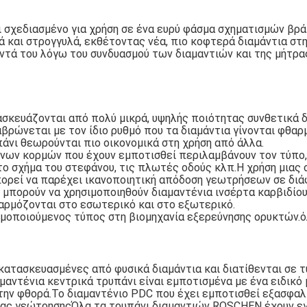
ι σχεδιασμένο για χρήση σε ένα ευρύ φάσμα σχηματισμών βρ
λά και στρογγυλά, εκθέτοντας νέα, πιο κοφτερά διαμάντια στη
ντά του λόγω του συνδυασμού των διαμαντιών και της μήτρας
ασκευάζονται από πολύ μικρά, υψηλής ποιότητας συνθετικά 
αβρώνεται με τον ίδιο ρυθμό που τα διαμάντια γίνονται φθα
άνι θεωρούνται πιο οικονομικά στη χρήση από άλλα.
νων κορμών που έχουν εμποτισθεί περιλαμβάνουν τον τύπο, 
 το σχήμα του στεφάνου, τις πλωτές οδούς κλπ.Η χρήση μια
ορεί να παρέχει ικανοποιητική απόδοση γεωτρήσεων σε διά
 μπορούν να χρησιμοποιηθούν διαμαντένια ινσέρτα καρβιδίο
φαρμόζονται στο εσωτερικό και στο εξωτερικό.
σιμοποιούμενος τύπος στη βιομηχανία εξερεύνησης ορυκτών.
ατασκευασμένες από φυσικά διαμάντια και διατίθενται σε τύ
ντένια κεντρικά τρυπάνι είναι εμποτισμένα με ένα ειδικό 
την φθορά.Το διαμαντένιο PDC που έχει εμποτισθεί εξασφαλί
ίας γεώτρησηςΌλα τα τρυπάνι διαμαντιών ROSCHEN έχουν εγγ