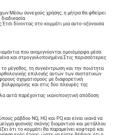
άχων.Μέσω συνεχούς χρήσης, η μήτρα θα φθείρει
 διαδικασία.
.Έτσι δίνοντας στο κομμάτι μια αυτο-οξύνουσα
διαμάντια που αναμιγνύονται ομοιόμορφα μέσα
ρμένα και στρογγυλοποιημένα.Στις περισσότερες
το μέγεθος, τη συγκέντρωση και την ποιότητα
ς ορθολογικής επιλογής αυτών των συστατικών
φορους σχηματισμούς με διαφορετική
υ βολφραμίνης και στις δύο πλευρές της
όλα αυτά παρέχοντας ικανοποιητική απόδοση.
πους ράβδου NQ, HQ και PQ.και είναι ικανά να
μείγμα φυσικής σκόνης διαμαντιού και μετάλλου
ζει ότι το κομμάτι θα παραμείνει κοφτερό και
ύηση ενός έτους, ώστε να είστε βέβαιοι ότι η