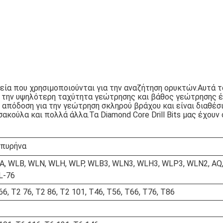
αλεία που χρησιμοποιούνται για την αναζήτηση ορυκτών.Αυτά 
ν την υψηλότερη ταχύτητα γεώτρησης και βάθος γεώτρησης 
πόδοση για την γεώτρηση σκληρού βράχου και είναι διαθέσι
κούλα και πολλά άλλα.Τα Diamond Core Drill Bits μας έχουν 
 πυρήνα
, WLB, WLN, WLH, WLP, WLB3, WLN3, WLH3, WLP3, WLN2, AQ, B
L-76
66, T2 76, T2 86, T2 101, T46, T56, T66, T76, T86