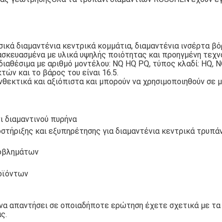
κά διαμαντένια κεντρικά κομμάτια, διαμαντένια ινσέρτα βό
ατασκευασμένα με υλικά υψηλής ποιότητας και προηγμένη τεχν
διαθέσιμα με αριθμό μοντέλου: NQ HQ PQ, τύπος κλαδί: HQ, NQ
τών και το βάρος του είναι 16.5.
 ανθεκτικά και αξιόπιστα και μπορούν να χρησιμοποιηθούν σε 
ι διαμαντινού πυρήνα
στήριξης και εξυπηρέτησης για διαμαντένια κεντρικά τρυπάν
ροβλημάτων
οϊόντων
 να απαντήσει σε οποιαδήποτε ερώτηση έχετε σχετικά με τα
ς.