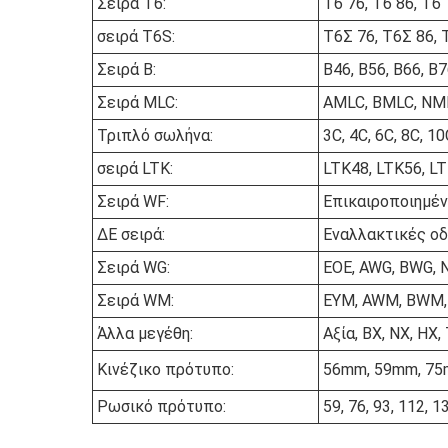
Σειρά T6:
T6 76, T6 86, T6 
σειρά T6S:
Τ6Σ 76, Τ6Σ 86, 
Σειρά Β:
Β46, Β56, Β66, Β7
Σειρά MLC:
AMLC, BMLC, NM
Τριπλό σωλήνα:
3C, 4C, 6C, 8C, 1
σειρά LTK:
LTK48, LTK56, L
Σειρά WF:
Επικαιροποιημέ
ΔΕ σειρά:
Εναλλακτικές οδ
Σειρά WG:
ΕΟΕ, AWG, BWG, 
Σειρά WM:
ΕΥΜ, AWM, BWM
Άλλα μεγέθη:
Αξία, BX, NX, H
Κινέζικο πρότυπο:
56mm, 59mm, 75
Ρωσικό πρότυπο:
59, 76, 93, 112, 