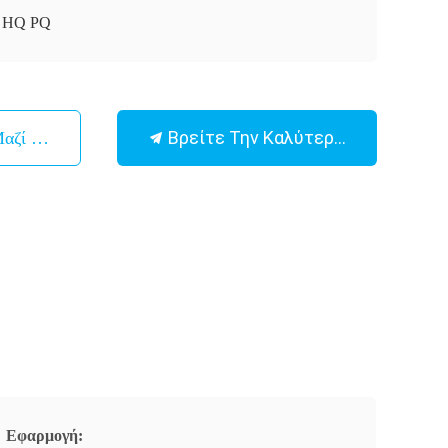
 HQ PQ
Βρείτε Την Καλύτερη Τιμή
Μαζί Μας
Εφαρμογή: