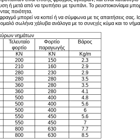
ρυση ή μετά από να τρυπήσει με τρυπάνι. Το ρευστοκονίαμα μπορ
οντας ποιότητα.
φραγμό μπορεί να κοπεί ή να σύμφωνα με τις απαιτήσεις σας. Ισ
 ομαλό σωλήνα χάλυβα ανάλογα με το συνεχές κύμα και το νήμα
γκύρων νημάτων
Τελευταίο
Φορτίο
Βάρος
φορτίο
παραγωγής
KN
KN
Kg/m
200
150
2.3
210
160
2.9
280
230
2.9
280
280
3.5
360
280
3.5
360
280
4.1
500
400
4.8
500
400
5.6
500
400
6
550
450
5.6
550
450
7
800
630
7.7
800
630
8.5