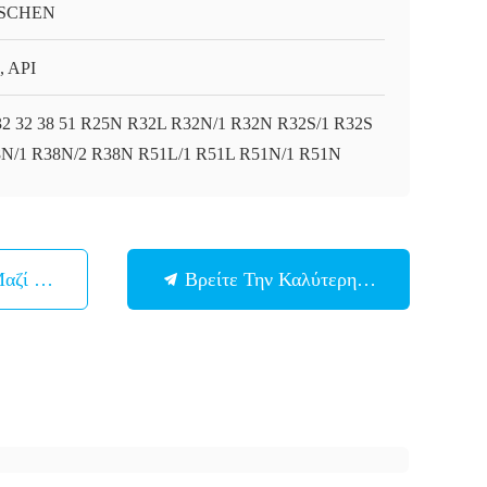
SCHEN
, API
32 32 38 51 R25N R32L R32N/1 R32N R32S/1 R32S
N/1 R38N/2 R38N R51L/1 R51L R51N/1 R51N
Μαζί Μας
Βρείτε Την Καλύτερη Τιμή