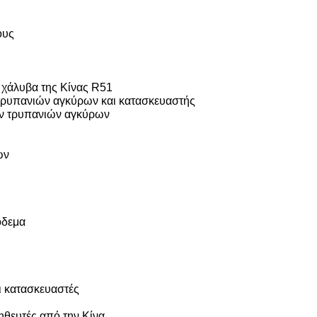
ους
χάλυβα της Κίνας R51
ρυπανιών αγκύρων και κατασκευαστής
ων τρυπανιών αγκύρων
ών
όδεμα
 κατασκευαστές
ηθευτές από την Κίνα