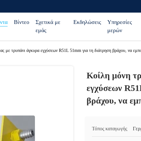
ντα
Βίντεο
Σχετικά με
Εκδηλώσεις
Υπηρεσίες
εμάς
μερών
ας με τρυπάνι άγκυρα εγχύσεων R51L 51mm για τη διάτρηση βράχου, να εμπο
Κοίλη μόνη τ
εγχύσεων R51
βράχου, να εμ
Τόπος καταγωγής
Γερ