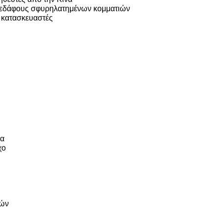
υ εδάφους σφυρηλατημένων κομματιών
 κατασκευαστές
μα
χο
δών