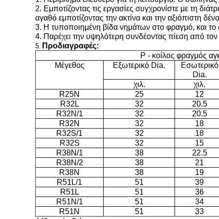
2. Εμποτίζοντας τις εργασίες συγχρονίστε με τη διάτ
αγαθό εμποτίζοντας την ακτίνα και την αξιόπιστη δέν
3. Η τυποποιημένη βίδα νημάτων στο φραγμό, και το 
4. Παρέχει την υψηλότερη συνδέοντας πίεση από τον
Προδιαγραφές:
5.
Ρ - κοίλος φραγμός α
Μέγεθος
Εξωτερικό Dia.
Εσωτερικό
Dia.
χιλ.
χιλ.
R25N
25
12
R32L
32
20.5
R32N/1
32
20.5
R32N
32
18
R32S/1
32
18
R32S
32
15
R38N/1
38
22.5
R38N/2
38
21
R38N
38
19
R51L/1
51
39
R51L
51
36
R51N/1
51
34
R51N
51
33