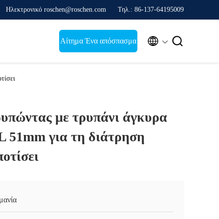
Ηλεκτρονικό roschen@roschen.com
Τηλ.: 86-137-64195009


Αίτημα Ένα απόσπασμα
τίσει
ρυπώντας με τρυπάνι άγκυρα
L 51mm για τη διάτρηση
ποτίσει
μανία