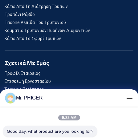
Κάτω Από Τη Διάτρηση Τρυπών
Τρυπάνι Ράβδο
Tricone Λεπίδα Του Τρυπανιού
Κομμάτια Τρυπανιών Πυρήνων Διαμαντιών
Κάτω Από Το Σφυρί Τρυπών
Σχετικά Με Εμάς
Προφίλ Εταιρείας
Επισκεψή Εργοστασίου
Έλεγχος Ποιότητας
Sitemap
Mr. PHIGER
Επικοινωνήστε Μαζί Μας
9:22 AM
Εκδηλώσεις
Good day, what product are you looking for?