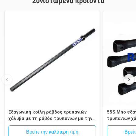
Συνιστώμενα προϊόντα
Εξαγωνική κοίλη ράβδος τρυπανιών
55SiMno εξα
χάλυβα με τη ράβδο τρυπανιών με την
τρυπανιών χ
κνήμη 108mm για να δέσει τη διάτρυση
βαθμού με τη
βαθιά διάτρ
Βρείτε την καλύτερη τιμή
Βρείτ